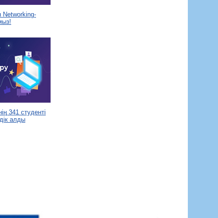
Networking-
мыз!
ің 341 студенті
дік алды