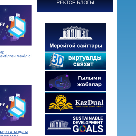
РЕКТОР БЛОГЫ
ру
йтілген мәжілісі
дықов атындағы