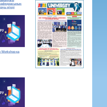
 замандағы
 кафедрасының
лауы өтеді
 Workshop-қа