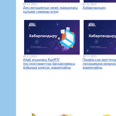
05.12.2025
05.12.2025
Диссертациялық кеңес жанындағы
Хабарландыру
ғылыми семинар өтеді
28.11.2025
28.11.2025
Абай атындағы ҚазҰПУ
Профессор-зерттеуш
постдокторантура бағдарламасы
лауазымына орналас
бойынша конкурс жариялайды
жариялайды