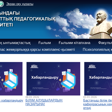
Экран оқу құралы
қ ынтымақтастық
Ғылым
Ғылыми кітапхана
Факуль
ас жемқорлыққа қарсы комплаенс-қызметі
Психологиялық қ
06.01.2026
05.01.2026
ы хабарландыру
БІЛІМ АЛУШЫЛАРДЫҢ
Бастауыш білім бе
НАЗАРЫНА!
кафедрасының кеңе
өтеді