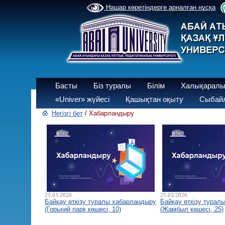
Нашар көретіндерге арналған нұсқа
Басты
Біз туралы
Білім
Халықаралы
«Univer» жүйесі
Қашықтан оқыту
Сыбайл
Негізгі бет
/
Хабарландыру
25.03.2026
25.03.2026
Байқау өткізу туралы хабарландыру
Байқау өткізу турал
(Горький парк көшесі, 10)
(Жамбыл көшесі, 25)