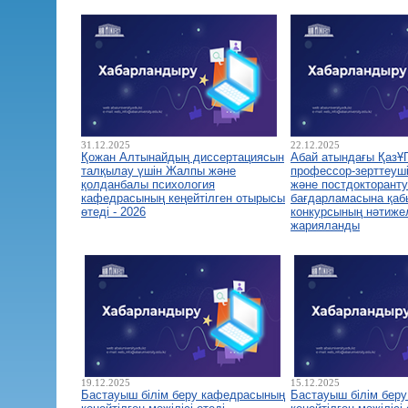
31.12.2025
22.12.2025
Қожан Алтынайдың диссертациясын
Абай атындағы ҚазҰ
талқылау үшін Жалпы және
профессор-зерттеуш
қолданбалы психология
және постдокторант
кафедрасының кеңейтілген отырысы
бағдарламасына қа
өтеді - 2026
конкурсының нәтиже
жарияланды
19.12.2025
15.12.2025
Бастауыш білім беру кафедрасының
Бастауыш білім бер