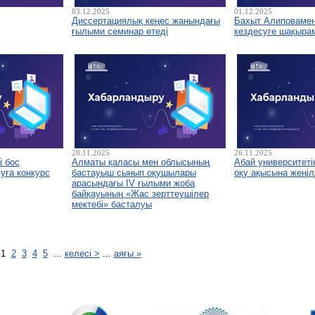
03.12.2025
01.12.2025
Диссертациялық кеңес жанындағы
Бахыт Алиповамен 
ғылыми семинар өтеді
кездесуге шақыра
28.11.2025
26.11.2025
і бос
Алматы қаласы мен облысының
Абай университетін
уға конкурс
бастауыш сынып оқушылары
оқу ақысына жеңіл
арасындағы IV ғылыми жоба
байқауының «Жас зерттеушілер
мектебі» басталуы
1
2
3
4
5
...
келесі >
...
аяғы »