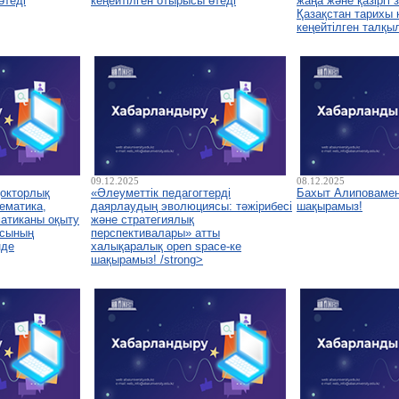
өтеді
кеңейтілген отырысы өтеді
жаңа және қазіргі
Қазақстан тарихы
кеңейтілген талқы
09.12.2025
08.12.2025
докторлық
«Әлеуметтік педагогтерді
Бахыт Алиповамен
ематика,
даярлаудың эволюциясы: тәжірибесі
шақырамыз!
атиканы оқыту
және стратегиялық
асының
перспективалары» атты
нде
халықаралық open space-ке
шақырамыз! /strong>