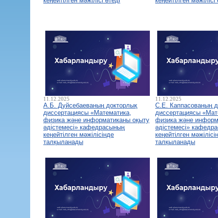
кеңейтілген мәжілісі өтеді
кеңейтілген мәжілісі 
11.12.2025
11.12.2025
А.Б. Дуйсебаеваның докторлық
С.Е. Каппасованың 
диссертациясы «Математика,
диссертациясы «Мат
физика және информатиканы оқыту
физика және информ
әдістемесі» кафедрасының
әдістемесі» кафедр
кеңейтілген мәжілісінде
кеңейтілген мәжілісі
талқыланады
талқыланады