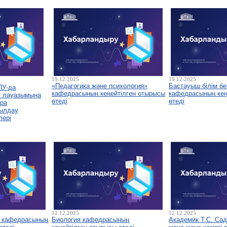
19.12.2025
19.12.2025
«Педагогика және психология»
Бастауыш білім бе
ПУ-да
кафедрасының кеңейтілген отырысы
кафедрасының кеңе
і лауазымына
өтеді
өтеді
ура
былдау
лері
12.12.2025
12.12.2025
у кафедрасының
Биология кафедрасының
Академик Т.С. Са