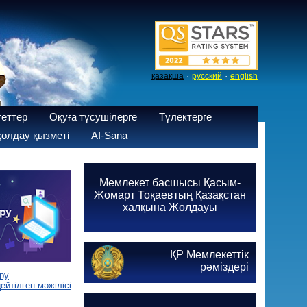
·
·
қазақша
русский
english
теттер
Оқуға түсушілерге
Түлектерге
олдау қызметі
AI-Sana
Мемлекет басшысы Қасым-
Жомарт Тоқаевтың Қазақстан
халқына Жолдауы
ҚР Мемлекеттік
рәміздері
ру
йтілген мәжілісі