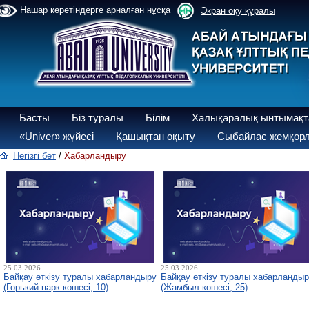
Нашар көретіндерге арналған нұсқа
Экран оқу құралы
Басты
Біз туралы
Білім
Халықаралық ынтымақт
«Univer» жүйесі
Қашықтан оқыту
Сыбайлас жемқорл
Негізгі бет
/
Хабарландыру
25.03.2026
25.03.2026
Байқау өткізу туралы хабарландыру
Байқау өткізу туралы хабарланды
(Горький парк көшесі, 10)
(Жамбыл көшесі, 25)