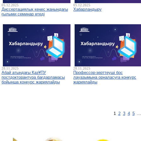
05.12.2025
05.12.2025
Диссертациялық кеңес жанындағы
Хабарландыру
ғылыми семинар өтеді
28.11.2025
28.11.2025
Абай атындағы ҚазҰПУ
Профессор-зерттеуші бос
постдокторантура бағдарламасы
лауазымына орналасуға конкурс
бойынша конкурс жариялайды
жариялайды
1
2
3
4
5
..