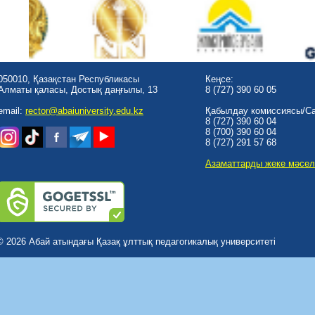
050010, Қазақстан Республикасы
Кеңсе:
Алматы қаласы, Достық даңғылы, 13
8 (727) 390 60 05
email:
rector@abaiuniversity.edu.kz
Қабылдау комиссиясы/Cal
8 (727) 390 60 04
8 (700) 390 60 04
8 (727) 291 57 68
Азаматтарды жеке мәсел
© 2026 Абай атындағы Қазақ ұлттық педагогикалық университеті