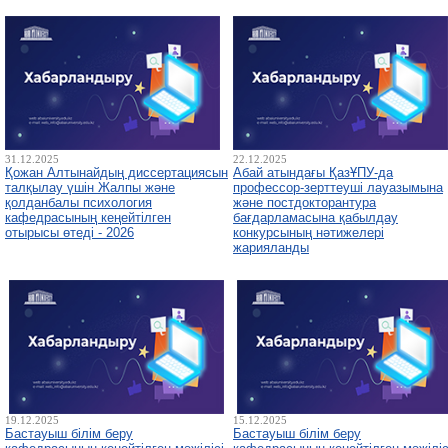
31.12.2025
22.12.2025
Қожан Алтынайдың диссертациясын
Абай атындағы ҚазҰПУ-да
талқылау үшін Жалпы және
профессор-зерттеуші лауазымына
қолданбалы психология
және постдокторантура
кафедрасының кеңейтілген
бағдарламасына қабылдау
отырысы өтеді - 2026
конкурсының нәтижелері
жарияланды
19.12.2025
15.12.2025
Бастауыш білім беру
Бастауыш білім беру