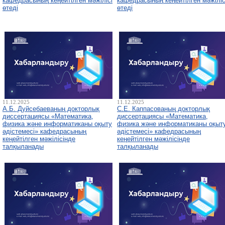
кафедрасының кеңейтілген мәжілісі
кафедрасының кеңейтілген мәжіліс
өтеді
өтеді
11.12.2025
11.12.2025
А.Б. Дуйсебаеваның докторлық
С.Е. Каппасованың докторлық
диссертациясы «Математика,
диссертациясы «Математика,
физика және информатиканы оқыту
физика және информатиканы оқыт
әдістемесі» кафедрасының
әдістемесі» кафедрасының
кеңейтілген мәжілісінде
кеңейтілген мәжілісінде
талқыланады
талқыланады