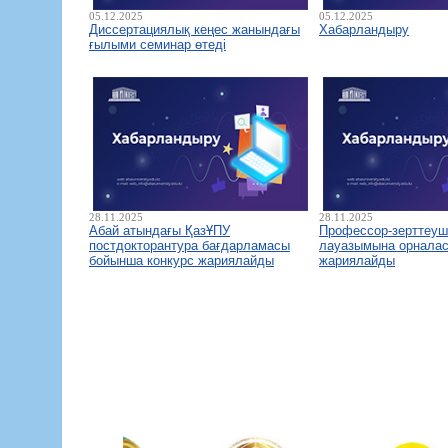
05.12.2025
05.12.2025
Диссертациялық кеңес жанындағы
Хабарландыру
ғылыми семинар өтеді
28.11.2025
28.11.2025
Абай атындағы ҚазҰПУ
Профессор-зерттеуш
постдокторантура бағдарламасы
лауазымына орналас
бойынша конкурс жариялайды
жариялайды