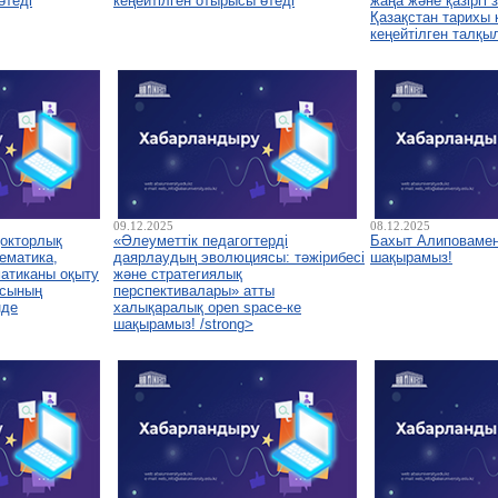
өтеді
кеңейтілген отырысы өтеді
жаңа және қазіргі
Қазақстан тарихы
кеңейтілген талқы
09.12.2025
08.12.2025
докторлық
«Әлеуметтік педагогтерді
Бахыт Алиповамен
ематика,
даярлаудың эволюциясы: тәжірибесі
шақырамыз!
атиканы оқыту
және стратегиялық
асының
перспективалары» атты
нде
халықаралық open space-ке
шақырамыз! /strong>