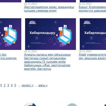
03.12.2025
01.12.2025
Диссертациялық кеңес жанындағы
Бахыт Алиповамен 
ғылыми семинар өтеді
кездесуге шақыра
28.11.2025
26.11.2025
і бос
Алматы қаласы мен облысының
Абай университетін
уға конкурс
бастауыш сынып оқушылары
оқу ақысына жеңіл
арасындағы IV ғылыми жоба
байқауының «Жас зерттеушілер
мектебі» басталуы
1
2
3
4
5
...
келесі >
...
аяғы »