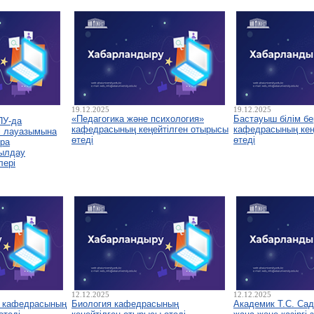
19.12.2025
19.12.2025
«Педагогика және психология»
Бастауыш білім бе
ПУ-да
кафедрасының кеңейтілген отырысы
кафедрасының кеңе
і лауазымына
өтеді
өтеді
ура
былдау
лері
12.12.2025
12.12.2025
у кафедрасының
Биология кафедрасының
Академик Т.С. Са