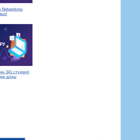
Networking-
мыз!
ің 341 студенті
дік алды