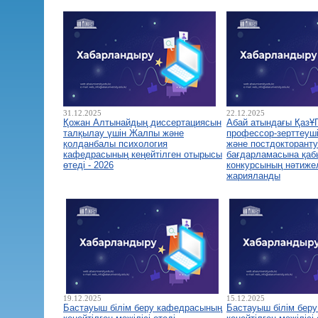
31.12.2025
22.12.2025
Қожан Алтынайдың диссертациясын
Абай атындағы ҚазҰ
талқылау үшін Жалпы және
профессор-зерттеуш
қолданбалы психология
және постдокторант
кафедрасының кеңейтілген отырысы
бағдарламасына қа
өтеді - 2026
конкурсының нәтиже
жарияланды
19.12.2025
15.12.2025
Бастауыш білім беру кафедрасының
Бастауыш білім бер