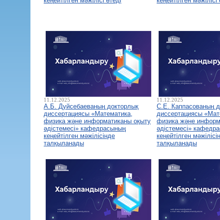
кеңейтілген мәжілісі өтеді
кеңейтілген мәжілісі 
11.12.2025
11.12.2025
А.Б. Дуйсебаеваның докторлық
С.Е. Каппасованың 
диссертациясы «Математика,
диссертациясы «Мат
физика және информатиканы оқыту
физика және информ
әдістемесі» кафедрасының
әдістемесі» кафедр
кеңейтілген мәжілісінде
кеңейтілген мәжілісі
талқыланады
талқыланады