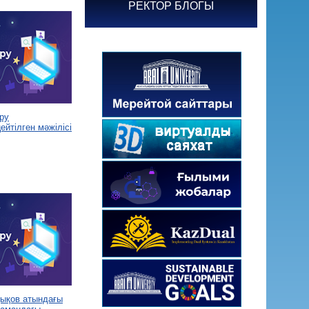
РЕКТОР БЛОГЫ
ру
йтілген мәжілісі
дықов атындағы