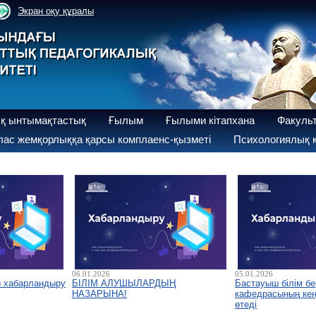
Экран оқу құралы
қ ынтымақтастық
Ғылым
Ғылыми кітапхана
Факуль
ас жемқорлыққа қарсы комплаенс-қызметі
Психологиялық қ
06.01.2026
05.01.2026
ы хабарландыру
БІЛІМ АЛУШЫЛАРДЫҢ
Бастауыш білім бе
НАЗАРЫНА!
кафедрасының кеңе
өтеді