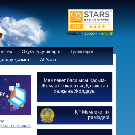
·
·
қазақша
русский
english
теттер
Оқуға түсушілерге
Түлектерге
олдау қызметі
AI-Sana
Мемлекет басшысы Қасым-
Жомарт Тоқаевтың Қазақстан
халқына Жолдауы
ҚР Мемлекеттік
рәміздері
ру
йтілген мәжілісі