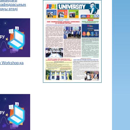
 замандағы
 кафедрасының
лауы өтеді
 Workshop-қа