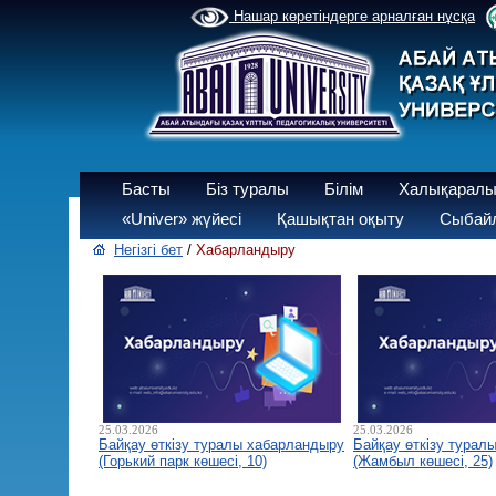
Нашар көретіндерге арналған нұсқа
Басты
Біз туралы
Білім
Халықаралы
«Univer» жүйесі
Қашықтан оқыту
Сыбайл
Негізгі бет
/
Хабарландыру
25.03.2026
25.03.2026
Байқау өткізу туралы хабарландыру
Байқау өткізу турал
(Горький парк көшесі, 10)
(Жамбыл көшесі, 25)