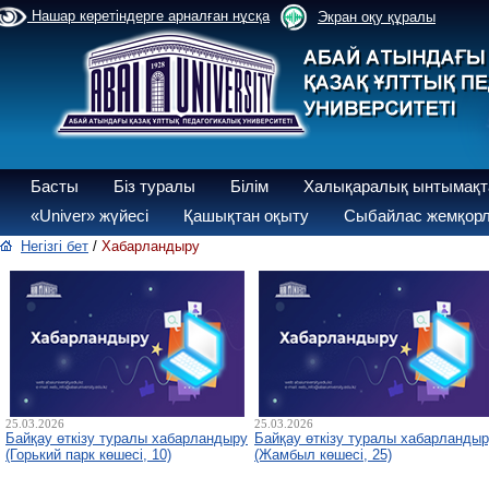
Нашар көретіндерге арналған нұсқа
Экран оқу құралы
Басты
Біз туралы
Білім
Халықаралық ынтымақт
«Univer» жүйесі
Қашықтан оқыту
Сыбайлас жемқорл
Негізгі бет
/
Хабарландыру
25.03.2026
25.03.2026
Байқау өткізу туралы хабарландыру
Байқау өткізу туралы хабарланды
(Горький парк көшесі, 10)
(Жамбыл көшесі, 25)