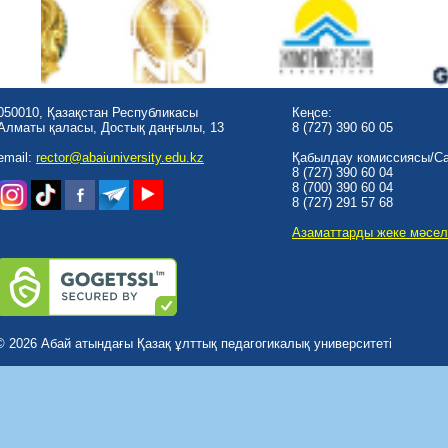
050010, Қазақстан Республикасы
Кеңсе:
Алматы қаласы, Достық даңғылы, 13
8 (727) 390 60 05
email:
rector@abaiuniversity.edu.kz
Қабылдау комиссиясы/Cal
8 (727) 390 60 04
8 (700) 390 60 04
8 (727) 291 57 68
Азаматтарды жеке мәсел
© 2026 Абай атындағы Қазақ ұлттық педагогикалық университеті