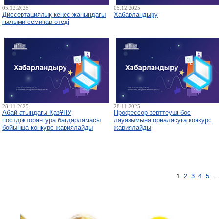
05.12.2025
05.12.2025
Диссертациялық кеңес жанындағы
Хабарландыру
ғылыми семинар өтеді
28.11.2025
28.11.2025
Абай атындағы ҚазҰПУ
Профессор-зерттеуші бос
постдокторантура бағдарламасы
лауазымына орналасуға конкурс
бойынша конкурс жариялайды
жариялайды
1
2
3
4
5
..