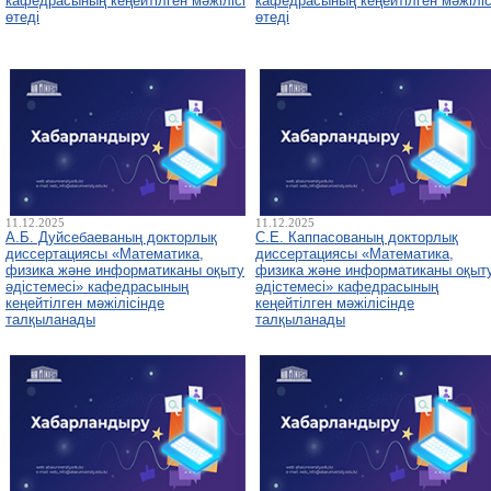
кафедрасының кеңейтілген мәжілісі
кафедрасының кеңейтілген мәжіліс
өтеді
өтеді
11.12.2025
11.12.2025
А.Б. Дуйсебаеваның докторлық
С.Е. Каппасованың докторлық
диссертациясы «Математика,
диссертациясы «Математика,
физика және информатиканы оқыту
физика және информатиканы оқыт
әдістемесі» кафедрасының
әдістемесі» кафедрасының
кеңейтілген мәжілісінде
кеңейтілген мәжілісінде
талқыланады
талқыланады