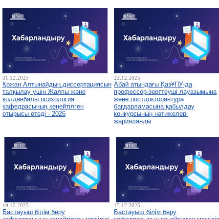
31.12.2025
22.12.2025
Қожан Алтынайдың диссертациясын
Абай атындағы ҚазҰПУ-да
талқылау үшін Жалпы және
профессор-зерттеуші лауазымына
қолданбалы психология
және постдокторантура
кафедрасының кеңейтілген
бағдарламасына қабылдау
отырысы өтеді - 2026
конкурсының нәтижелері
жарияланды
19.12.2025
15.12.2025
Бастауыш білім беру
Бастауыш білім беру