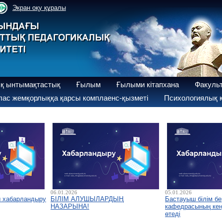
Экран оқу құралы
қ ынтымақтастық
Ғылым
Ғылыми кітапхана
Факуль
ас жемқорлыққа қарсы комплаенс-қызметі
Психологиялық қ
06.01.2026
05.01.2026
ы хабарландыру
БІЛІМ АЛУШЫЛАРДЫҢ
Бастауыш білім бе
НАЗАРЫНА!
кафедрасының кеңе
өтеді