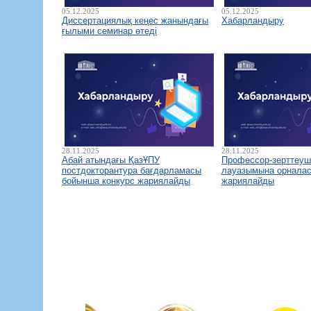
05.12.2025
05.12.2025
Диссертациялық кеңес жанындағы
Хабарландыру
ғылыми семинар өтеді
28.11.2025
28.11.2025
Абай атындағы ҚазҰПУ
Профессор-зерттеуш
постдокторантура бағдарламасы
лауазымына орналас
бойынша конкурс жариялайды
жариялайды