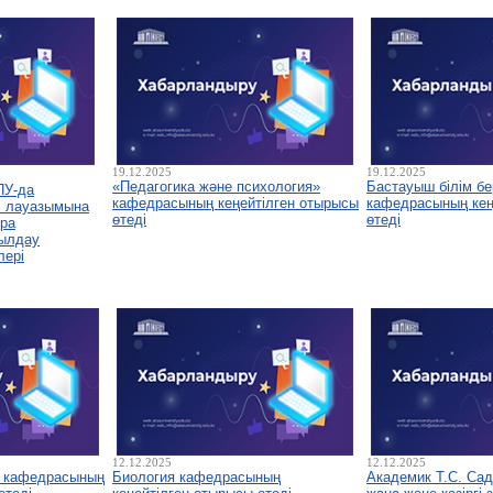
19.12.2025
19.12.2025
«Педагогика және психология»
Бастауыш білім бе
ПУ-да
кафедрасының кеңейтілген отырысы
кафедрасының кеңе
і лауазымына
өтеді
өтеді
ура
былдау
лері
12.12.2025
12.12.2025
у кафедрасының
Биология кафедрасының
Академик Т.С. Са