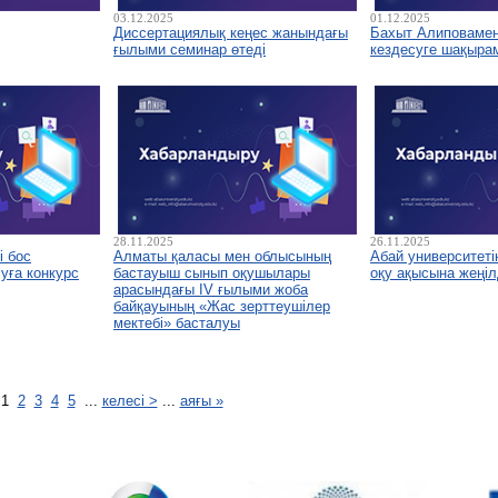
03.12.2025
01.12.2025
Диссертациялық кеңес жанындағы
Бахыт Алиповамен 
ғылыми семинар өтеді
кездесуге шақыра
28.11.2025
26.11.2025
і бос
Алматы қаласы мен облысының
Абай университетін
уға конкурс
бастауыш сынып оқушылары
оқу ақысына жеңіл
арасындағы IV ғылыми жоба
байқауының «Жас зерттеушілер
мектебі» басталуы
1
2
3
4
5
...
келесі >
...
аяғы »