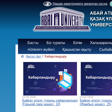
Нашар көретіндерге арналған нұсқа
Басты
Біз туралы
Білім
Халықаралы
«Univer» жүйесі
Қашықтан оқыту
Сыбайл
Негізгі бет
/
Хабарландыру
25.03.2026
25.03.2026
Байқау өткізу туралы хабарландыру
Байқау өткізу турал
(Горький парк көшесі, 10)
(Жамбыл көшесі, 25)