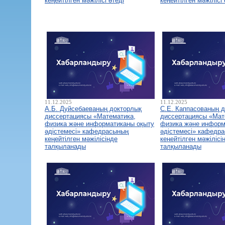
кеңейтілген мәжілісі өтеді
кеңейтілген мәжілісі 
11.12.2025
11.12.2025
А.Б. Дуйсебаеваның докторлық
С.Е. Каппасованың 
диссертациясы «Математика,
диссертациясы «Мат
физика және информатиканы оқыту
физика және информ
әдістемесі» кафедрасының
әдістемесі» кафедр
кеңейтілген мәжілісінде
кеңейтілген мәжілісі
талқыланады
талқыланады