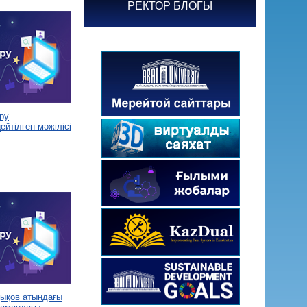
РЕКТОР БЛОГЫ
ру
йтілген мәжілісі
дықов атындағы