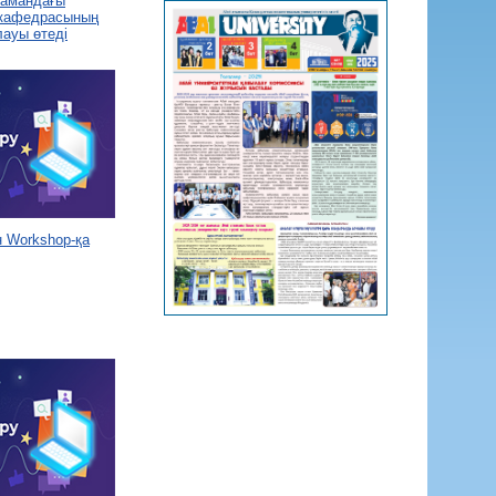
 замандағы
 кафедрасының
лауы өтеді
 Workshop-қа