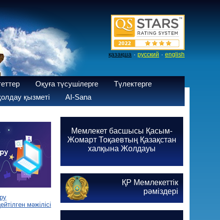
·
·
қазақша
русский
english
теттер
Оқуға түсушілерге
Түлектерге
олдау қызметі
AI-Sana
Мемлекет басшысы Қасым-
Жомарт Тоқаевтың Қазақстан
халқына Жолдауы
ҚР Мемлекеттік
рәміздері
ру
йтілген мәжілісі