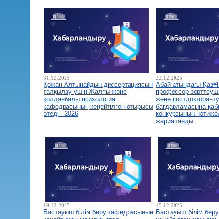
31.12.2025
22.12.2025
Қожан Алтынайдың диссертациясын
Абай атындағы ҚазҰ
талқылау үшін Жалпы және
профессор-зерттеуш
қолданбалы психология
және постдокторант
кафедрасының кеңейтілген отырысы
бағдарламасына қа
өтеді - 2026
конкурсының нәтиже
жарияланды
19.12.2025
15.12.2025
Бастауыш білім беру кафедрасының
Бастауыш білім бер