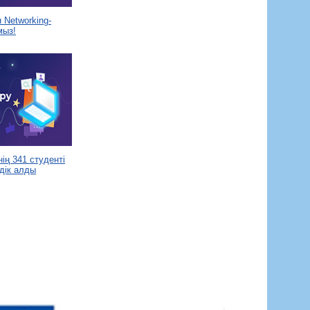
Networking-
мыз!
ің 341 студенті
дік алды