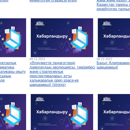
өтеді
кеңейтілген отырысы өтеді
жаңа және қазіргі
Қазақстан тарихы
кеңейтілген талқы
09.12.2025
08.12.2025
докторлық
«Әлеуметтік педагогтерді
Бахыт Алиповамен
ематика,
даярлаудың эволюциясы: тәжірибесі
шақырамыз!
атиканы оқыту
және стратегиялық
асының
перспективалары» атты
нде
халықаралық open space-ке
шақырамыз! /strong>