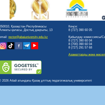
050010, Қазақстан Республикасы
Кеңсе:
Алматы қаласы, Достық даңғылы, 13
8 (727) 390 60 05
email:
rector@abaiuniversity.edu.kz
Қабылдау комиссиясы/Cal
8 (727) 390 60 04
8 (700) 390 60 04
8 (727) 291 57 68
Азаматтарды жеке мәсел
© 2026 Абай атындағы Қазақ ұлттық педагогикалық университеті