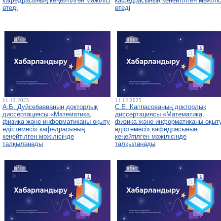
кафедрасының кеңейтілген мәжілісі
кафедрасының кеңейтілген мәжіліс
өтеді
өтеді
11.12.2025
11.12.2025
А.Б. Дуйсебаеваның докторлық
С.Е. Каппасованың докторлық
диссертациясы «Математика,
диссертациясы «Математика,
физика және информатиканы оқыту
физика және информатиканы оқыт
әдістемесі» кафедрасының
әдістемесі» кафедрасының
кеңейтілген мәжілісінде
кеңейтілген мәжілісінде
талқыланады
талқыланады