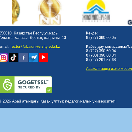
050010, Қазақстан Республикасы
Кеңсе:
Алматы қаласы, Достық даңғылы, 13
8 (727) 390 60 05
email:
rector@abaiuniversity.edu.kz
Қабылдау комиссиясы/Cal
8 (727) 390 60 04
8 (700) 390 60 04
8 (727) 291 57 68
Азаматтарды жеке мәсел
© 2026 Абай атындағы Қазақ ұлттық педагогикалық университеті