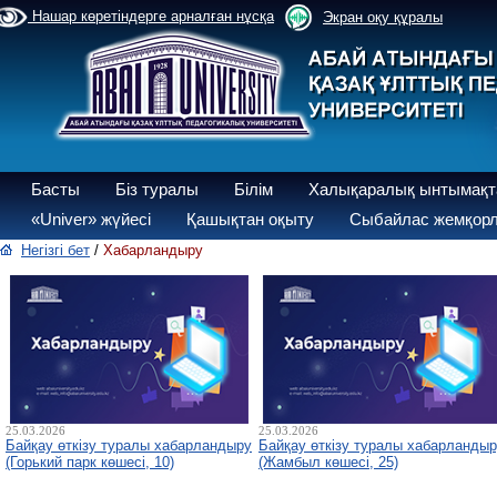
Нашар көретіндерге арналған нұсқа
Экран оқу құралы
Басты
Біз туралы
Білім
Халықаралық ынтымақт
«Univer» жүйесі
Қашықтан оқыту
Сыбайлас жемқорл
Негізгі бет
/
Хабарландыру
25.03.2026
25.03.2026
Байқау өткізу туралы хабарландыру
Байқау өткізу туралы хабарланды
(Горький парк көшесі, 10)
(Жамбыл көшесі, 25)