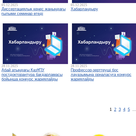
05.12.2025
05.12.2025
Диссертациялық кеңес жанындағы
Хабарландыру
ғылыми семинар өтеді
28.11.2025
28.11.2025
Абай атындағы ҚазҰПУ
Профессор-зерттеуші бос
постдокторантура бағдарламасы
лауазымына орналасуға конкурс
бойынша конкурс жариялайды
жариялайды
1
2
3
4
5
..