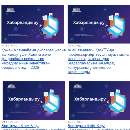
31.12.2025
22.12.2025
Қожан Алтынайдың диссертациясын
Абай атындағы ҚазҰПУ-да
талқылау үшін Жалпы және
профессор-зерттеуші лауазымына
қолданбалы психология
және постдокторантура
кафедрасының кеңейтілген
бағдарламасына қабылдау
отырысы өтеді - 2026
конкурсының нәтижелері
жарияланды
19.12.2025
15.12.2025
Бастауыш білім беру
Бастауыш білім беру