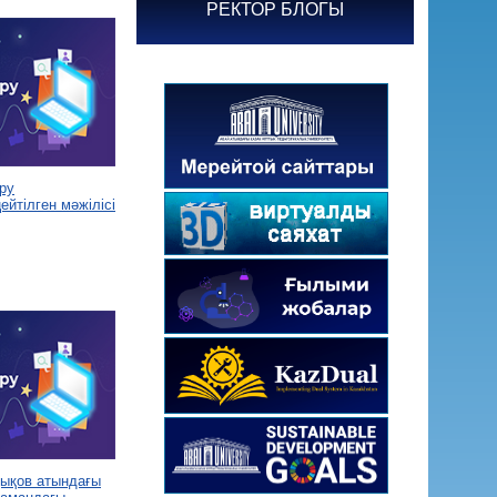
РЕКТОР БЛОГЫ
ру
йтілген мәжілісі
дықов атындағы