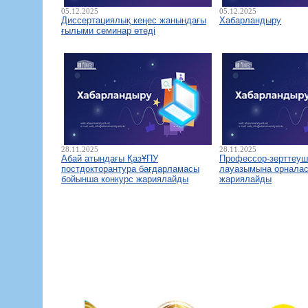
05.12.2025
05.12.2025
Диссертациялық кеңес жанындағы
Хабарландыру
ғылыми семинар өтеді
28.11.2025
28.11.2025
Абай атындағы ҚазҰПУ
Профессор-зерттеуш
постдокторантура бағдарламасы
лауазымына орналас
бойынша конкурс жариялайды
жариялайды