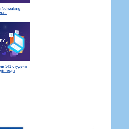
Networking-
мыз!
ің 341 студенті
дік алды