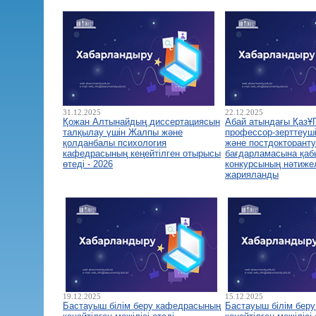
31.12.2025
22.12.2025
Қожан Алтынайдың диссертациясын
Абай атындағы ҚазҰ
талқылау үшін Жалпы және
профессор-зерттеуш
қолданбалы психология
және постдокторант
кафедрасының кеңейтілген отырысы
бағдарламасына қа
өтеді - 2026
конкурсының нәтиже
жарияланды
19.12.2025
15.12.2025
Бастауыш білім беру кафедрасының
Бастауыш білім бер