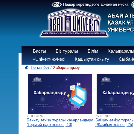
Нашар көретіндерге арналған нұсқа
Басты
Біз туралы
Білім
Халықаралы
«Univer» жүйесі
Қашықтан оқыту
Сыбайл
Негізгі бет
/
Хабарландыру
25.03.2026
25.03.2026
Байқау өткізу туралы хабарландыру
Байқау өткізу турал
(Горький парк көшесі, 10)
(Жамбыл көшесі, 25)