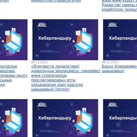
өтеді
кеңейтілген отырысы өтеді
жаңа және қазіргі
Қазақстан тарихы
кеңейтілген талқы
09.12.2025
08.12.2025
докторлық
«Әлеуметтік педагогтерді
Бахыт Алиповамен
ематика,
даярлаудың эволюциясы: тәжірибесі
шақырамыз!
атиканы оқыту
және стратегиялық
асының
перспективалары» атты
нде
халықаралық open space-ке
шақырамыз! /strong>