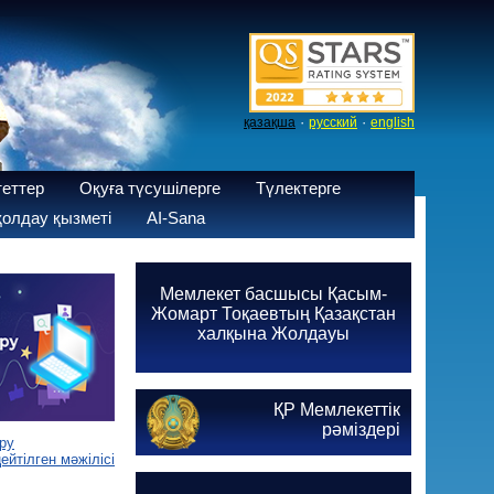
·
·
қазақша
русский
english
теттер
Оқуға түсушілерге
Түлектерге
олдау қызметі
AI-Sana
Мемлекет басшысы Қасым-
Жомарт Тоқаевтың Қазақстан
халқына Жолдауы
ҚР Мемлекеттік
рәміздері
ру
йтілген мәжілісі