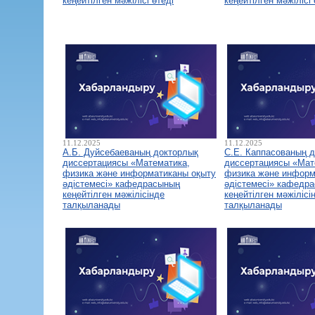
кеңейтілген мәжілісі өтеді
кеңейтілген мәжілісі 
11.12.2025
11.12.2025
А.Б. Дуйсебаеваның докторлық
С.Е. Каппасованың 
диссертациясы «Математика,
диссертациясы «Мат
физика және информатиканы оқыту
физика және информ
әдістемесі» кафедрасының
әдістемесі» кафедр
кеңейтілген мәжілісінде
кеңейтілген мәжілісі
талқыланады
талқыланады