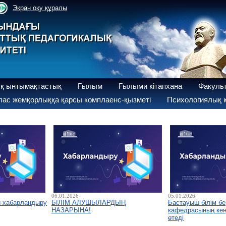
Экран оқу құралы
қ ынтымақтастық
Ғылым
Ғылыми кітапхана
Факуль
ас жемқорлыққа қарсы комплаенс-қызметі
Психологиялық қ
06.01.2026
05.01.2026
ы хабарландыру
БІЛІМ АЛУШЫЛАРДЫҢ
Бастауыш білім бе
НАЗАРЫНА!
кафедрасының кеңе
өтеді