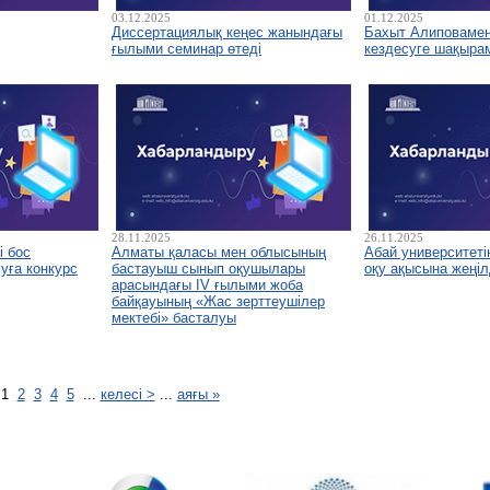
03.12.2025
01.12.2025
Диссертациялық кеңес жанындағы
Бахыт Алиповамен 
ғылыми семинар өтеді
кездесуге шақыра
28.11.2025
26.11.2025
і бос
Алматы қаласы мен облысының
Абай университетін
уға конкурс
бастауыш сынып оқушылары
оқу ақысына жеңіл
арасындағы IV ғылыми жоба
байқауының «Жас зерттеушілер
мектебі» басталуы
1
2
3
4
5
...
келесі >
...
аяғы »