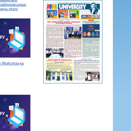
 замандағы
 кафедрасының
лауы өтеді
 Workshop-қа