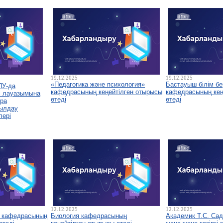
19.12.2025
19.12.2025
«Педагогика және психология»
Бастауыш білім бе
ПУ-да
кафедрасының кеңейтілген отырысы
кафедрасының кеңе
і лауазымына
өтеді
өтеді
ура
былдау
лері
12.12.2025
12.12.2025
у кафедрасының
Биология кафедрасының
Академик Т.С. Са