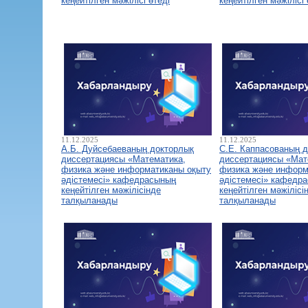
кеңейтілген мәжілісі өтеді
кеңейтілген мәжілісі 
11.12.2025
11.12.2025
А.Б. Дуйсебаеваның докторлық
С.Е. Каппасованың 
диссертациясы «Математика,
диссертациясы «Мат
физика және информатиканы оқыту
физика және информ
әдістемесі» кафедрасының
әдістемесі» кафедр
кеңейтілген мәжілісінде
кеңейтілген мәжілісі
талқыланады
талқыланады