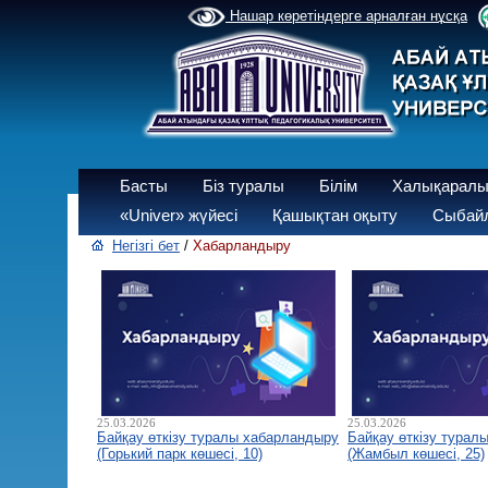
Нашар көретіндерге арналған нұсқа
Басты
Біз туралы
Білім
Халықаралы
«Univer» жүйесі
Қашықтан оқыту
Сыбайл
Негізгі бет
/
Хабарландыру
25.03.2026
25.03.2026
Байқау өткізу туралы хабарландыру
Байқау өткізу турал
(Горький парк көшесі, 10)
(Жамбыл көшесі, 25)