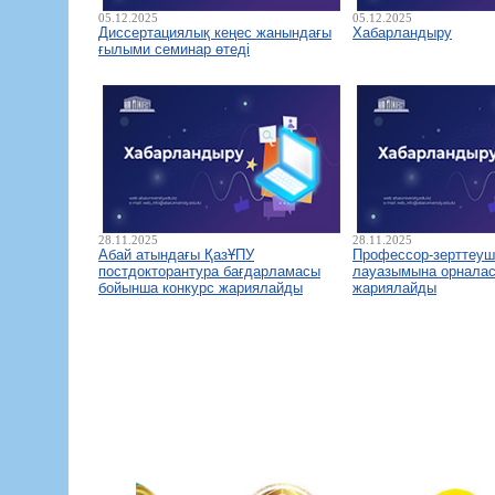
05.12.2025
05.12.2025
Диссертациялық кеңес жанындағы
Хабарландыру
ғылыми семинар өтеді
28.11.2025
28.11.2025
Абай атындағы ҚазҰПУ
Профессор-зерттеуш
постдокторантура бағдарламасы
лауазымына орналас
бойынша конкурс жариялайды
жариялайды