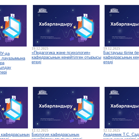
19.12.2025
19.12.2025
«Педагогика және психология»
Бастауыш білім бе
ПУ-да
кафедрасының кеңейтілген отырысы
кафедрасының кеңе
і лауазымына
өтеді
өтеді
ура
былдау
лері
12.12.2025
12.12.2025
у кафедрасының
Биология кафедрасының
Академик Т.С. Са