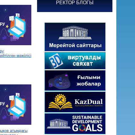
РЕКТОР БЛОГЫ
ру
йтілген мәжілісі
дықов атындағы