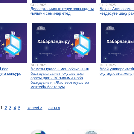
03.12.2025
01.12.2025
Диссертациялық кеңес жанындағы
Бахыт Алиповамен 
ғылыми семинар өтеді
кездесуге шақыра
28.11.2025
26.11.2025
і бос
Алматы қаласы мен облысының
Абай университетін
уға конкурс
бастауыш сынып оқушылары
оқу ақысына жеңіл
арасындағы IV ғылыми жоба
байқауының «Жас зерттеушілер
мектебі» басталуы
1
2
3
4
5
...
келесі >
...
аяғы »