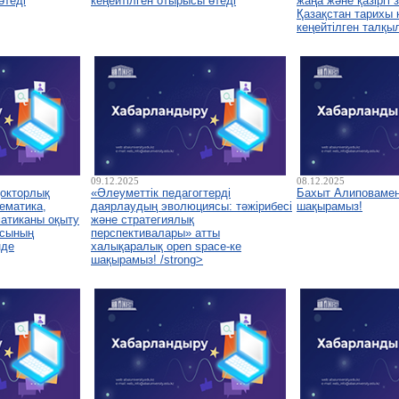
өтеді
кеңейтілген отырысы өтеді
жаңа және қазіргі
Қазақстан тарихы
кеңейтілген талқы
09.12.2025
08.12.2025
докторлық
«Әлеуметтік педагогтерді
Бахыт Алиповамен
ематика,
даярлаудың эволюциясы: тәжірибесі
шақырамыз!
атиканы оқыту
және стратегиялық
асының
перспективалары» атты
нде
халықаралық open space-ке
шақырамыз! /strong>