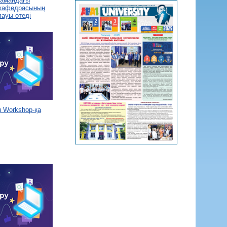
 замандағы
 кафедрасының
лауы өтеді
 Workshop-қа