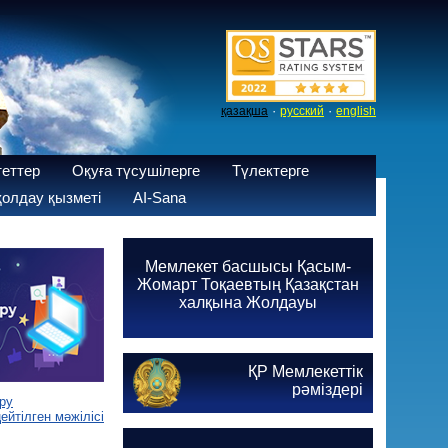
·
·
қазақша
русский
english
теттер
Оқуға түсушілерге
Түлектерге
олдау қызметі
AI-Sana
Мемлекет басшысы Қасым-
Жомарт Тоқаевтың Қазақстан
халқына Жолдауы
ҚР Мемлекеттік
рәміздері
ру
йтілген мәжілісі