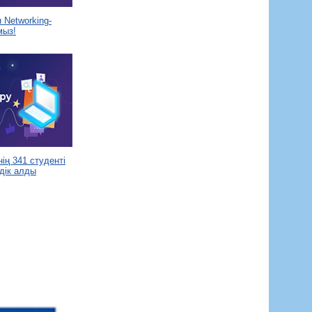
Networking-
мыз!
ің 341 студенті
дік алды