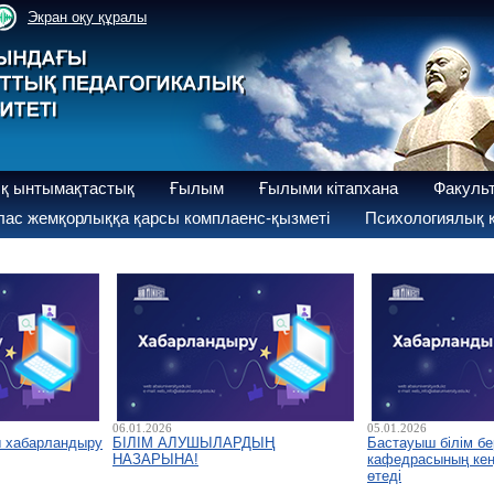
Экран оқу құралы
қ ынтымақтастық
Ғылым
Ғылыми кітапхана
Факуль
ас жемқорлыққа қарсы комплаенс-қызметі
Психологиялық қ
06.01.2026
05.01.2026
ы хабарландыру
БІЛІМ АЛУШЫЛАРДЫҢ
Бастауыш білім бе
НАЗАРЫНА!
кафедрасының кеңе
өтеді