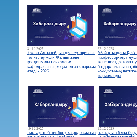
31.12.2025
22.12.2025
Қожан Алтынайдың диссертациясын
Абай атындағы ҚазҰ
талқылау үшін Жалпы және
профессор-зерттеуш
қолданбалы психология
және постдокторант
кафедрасының кеңейтілген отырысы
бағдарламасына қа
өтеді - 2026
конкурсының нәтиже
жарияланды
19.12.2025
15.12.2025
Бастауыш білім беру кафедрасының
Бастауыш білім бер