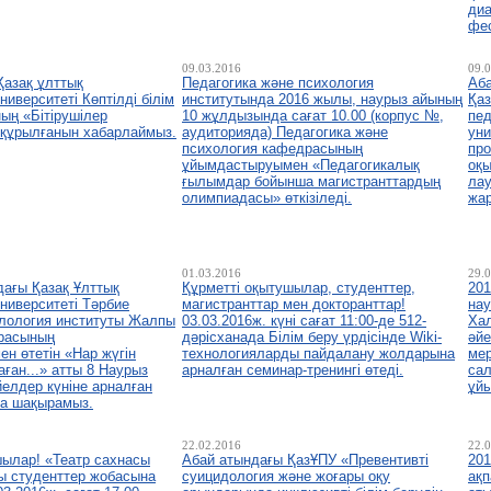
диа
фес
09.03.2016
09.
Қазақ ұлттық
Педагогика және психология
Аб
ниверситеті Көптілді білім
институтында 2016 жылы, наурыз айының
Қаз
ың «Бітірушілер
10 жұлдызында сағат 10.00 (корпус №,
пед
құрылғанын хабарлаймыз.
аудиторияда) Педагогика және
уни
психология кафедрасының
про
ұйымдастыруымен «Педагогикалық
оқ
ғылымдар бойынша магистранттардың
ла
олимпиадасы» өткізіледі.
жа
01.03.2016
29.
дағы Қазақ Ұлттық
Құрметті оқытушылар, студенттер,
20
ниверситеті Тәрбие
магистранттар мен докторанттар!
нау
лология институты Жалпы
03.03.2016ж. күні сағат 11:00-де 512-
Ха
драсының
дәрісханада Білім беру үрдісінде Wiki-
әйе
н өтетін «Нар жүгін
технологияларды пайдалану жолдарына
мер
ған...» атты 8 Наурыз
арналған семинар-тренингі өтеді.
сал
елдер күніне арналған
ұй
ға шақырамыз.
22.02.2016
22.
шылар! «Театр сахнасы
Абай атындағы ҚазҰПУ «Превентивті
201
ы студенттер жобасына
суицидология және жоғары оқу
ақп