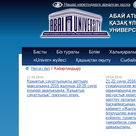
Нашар көретіндерге арналған нұсқа
Басты
Біз туралы
Білім
Халықаралы
«Univer» жүйесі
Қашықтан оқыту
Сыбайл
Негізгі бет
/
Хабарландыру
21.04.2016
20.04.2016
Құқықтық сауаттылықты арттыру
21-22 сәуір 2016
мақсатында 2016 жылдың 19-26 сәуір
суицидология ж
күндері аралығында "Құқықтық
орындарында инк
сауаттылық" онкүндігі өтеді.
ресурстық кеңе
зерттеу орталығ
басқармасының 
кабинеті «Жалпы
бітірушілер жә
күйзеліс тұрақ
тәжірибелік сем
шақырылады.