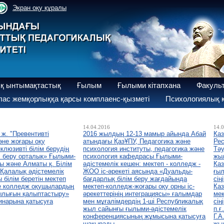
Экран оқу құралы
қ ынтымақтастық
Ғылым
Ғылыми кітапхана
Факуль
ас жемқорлыққа қарсы комплаенс-қызметі
Психологиялық қ
14.04.2016
14.
 ж. "Превентивті
2016 жылдың 12-13 мамыр айында Абай
Қаз
әне жоғары оқу
атындағы ҚазҰПУ, Педагогика және
Ре
люзивті білім берудің
психология институты, педагогика және
Тәу
с беру орталық» Ғылыми-
психология кафедрасы Ғылыми-
жы
ы және Алматы қ. Білім
әдістемелік кешен: мектеп - колледж -
Қаз
Қалалық әдістемелік
ЖОО іс-әрекеті аясында «Дуальды-
ғы
 білім беретін мектеп
бағдарлық білім беру жағдайында
сің
не колледж оқушылардың
мектеп-колледж-жоғары оқу орны іс-
Қаз
тылығын қалыптастыру»
әрекеттерінің интеграциясы» ғалымдар
мек
инарына қатысуға
мен мұғалімдердің 1-ші Республикалық
сің
жыл сайынғы ғылыми-әдістемелік
п.ғ
конференциясының жұмысына қатысуға
Г.А
шақырады.
жы