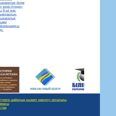
ықаралық білім
у кеңістігінде»
ы 8-ші жас
лымдардың
лықаралық
лыми
нференциясы
ді.
ттерге цифрлық қызмет көрсету орталығы
тикасы
стар