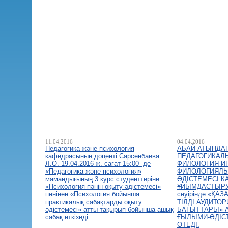
11.04.2016
04.04.2016
Педагогика және психология
АБАЙ АТЫНДАҒ
кафедрасының доценті Сарсенбаева
ПЕДАГОГИКАЛ
Л.О. 19.04.2016 ж. сағат 15:00 -де
ФИЛОЛОГИЯ И
«Педагогика және психология»
ФИЛОЛОГИЯЛЫ
мамандығының 3 курс студенттеріне
ӘДІСТЕМЕСІ 
«Психология пәнін оқыту әдістемесі»
ҰЙЫМДАСТЫРУЫ
пәнінен «Психология бойынша
сәуірінде «ҚА
практикалық сабақтарды оқыту
ТІЛДІ АУДИТО
әдістемесі» атты тақырып бойынша ашық
БАҒЫТТАРЫ» 
сабақ өткізеді.
ҒЫЛЫМИ-ӘДІС
ӨТЕДІ.