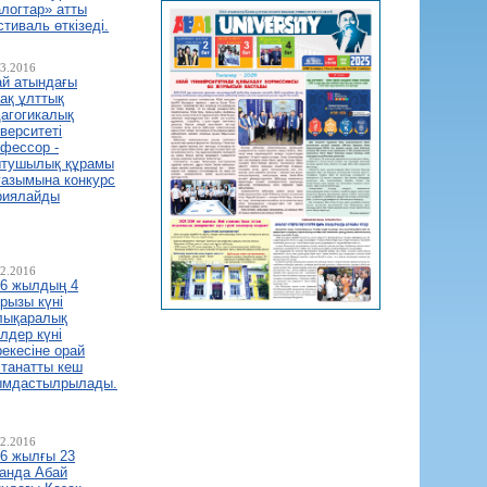
логтар» атты
тиваль өткізеді.
03.2016
ай атындағы
ақ ұлттық
агогикалық
верситеті
фессор -
ытушылық құрамы
уазымына конкурс
риялайды
02.2016
16 жылдың 4
рызы күні
лықаралық
лдер күні
екесіне орай
танатты кеш
ымдастылрылады.
02.2016
6 жылғы 23
анда Абай