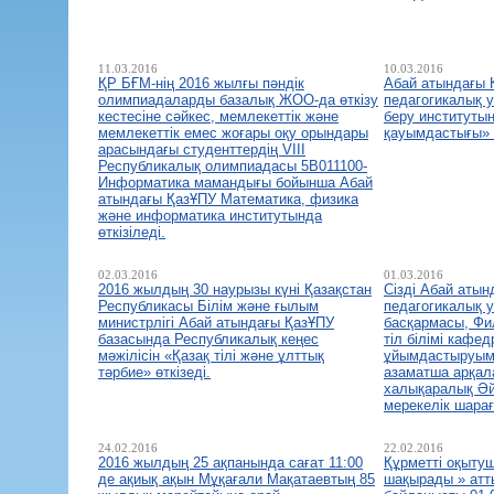
11.03.2016
10.03.2016
ҚР БҒМ-нің 2016 жылғы пәндік
Абай атындағы 
олимпиадаларды базалық ЖОО-да өткізу
педагогикалық у
кестесіне сәйкес, мемлекеттік және
беру институтын
мемлекеттік емес жоғары оқу орындары
қауымдастығы» 
арасындағы студенттердің VIII
Республикалық олимпиадасы 5В011100-
Информатика мамандығы бойынша Абай
атындағы ҚазҰПУ Математика, физика
және информатика институтында
өткізіледі.
02.03.2016
01.03.2016
2016 жылдың 30 наурызы күні Қазақстан
Сізді Абай атын
Республикасы Білім және ғылым
педагогикалық у
министрлігі Абай атындағы ҚазҰПУ
басқармасы, Фи
базасында Республикалық кеңес
тіл білімі кафе
мәжілісін «Қазақ тілі және ұлттық
ұйымдастыруыме
тәрбие» өткізеді.
азаматша арқала
халықаралық Әй
мерекелік шара
24.02.2016
22.02.2016
2016 жылдың 25 ақпанында сағат 11:00
Құрметті оқыту
де ақиық ақын Мұқағали Мақатаевтың 85
шақырады » атт