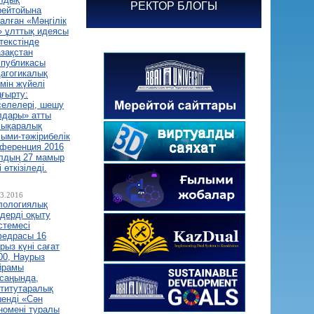
РЕКТОР БЛОГЫ
рейтойына
алған «Мәңгілік
 ұлттық идеясы
текстінде
зақстан
спубликасы
агогикалық
імін жүйелі
ғырту:
елелері, шешу
лдары» атты
лықаралық
ыми-тәжірибелік
ференция 2016
лдың 27 мамыр
і өткізіледі.
03.2016
лологиялық
дерді оқыту
стемесі
федрасы 16
рыз күні сағат
00, Наурыз
йрамы
саңында,
титутаралық
енді «Сән
номені туралы