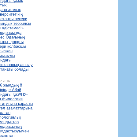
ндағы Қазақ
тық
агогикалық
верситетінің
стапқы әскери
йындық теориясы
 әдістемесі»
федрасында
ңес Одағының
ыры, даңқты
кери қолбасшы
уыржан
мышұлы
ындағы
рісхананың ашылу
танаты болады.
02.2016
16 жылдың 8
ірінде Абай
ндағы ҚазҰПУ-
ң филология
титутына қарасты
тел азаматтарына
алған
лологиялық
мандықтар
федрасының
ымдастыруымен
зақстан