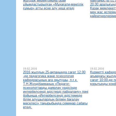
жылдық мерейтойына орай
байланысты 01.0
ұйымдастырылған «Мұқағали-мәңгілік
20.00 аралығын
ғұмыр» атты еске алу кеші өтеді
Қазақ мемлекет
мен жас өспірім
қайраткерлеріме
19.02.2016
19.02.2016
2016 жылдың 25-ақпанында сағат 12.00
Құрметті кафед
-де педагогика және психология
ағымдағы жылды
кафедрасының аға оқытушы, п.ғ.к.
сағат 10:00-де 
Т.Н.Жүндібаеваның «Педагог-
қорытынды конф
психологтарды даярлау үрдісінде
интербелсенді әдістерді пайдалану» пәні
бойынша «Интербелсенді әдістемеде
білім алушылардың білімін бағалау
мәселесі» тақырыбында семинар сабағы
өтеді.