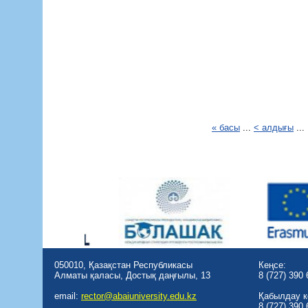
« басы
...
< алдығы
..
050010, Қазақстан Республикасы
Кеңсе:
Алматы қаласы, Достық даңғылы, 13
8 (727) 390 
email:
rector@abaiuniversity.edu.kz
Қабылдау к
8 (727) 390 