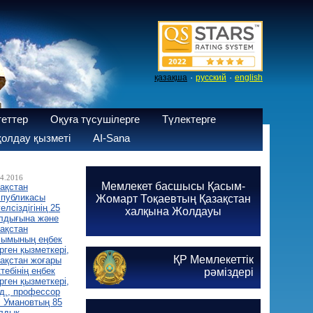
·
·
қазақша
русский
english
теттер
Оқуға түсушілерге
Түлектерге
олдау қызметі
AI-Sana
04.2016
Мемлекет басшысы Қасым-
ақстан
спубликасы
Жомарт Тоқаевтың Қазақстан
елсіздігінің 25
халқына Жолдауы
лдығына және
ақстан
лымының еңбек
ірген қызметкері,
ҚР Мемлекеттік
ақстан жоғары
тебінің еңбек
рәміздері
ірген қызметкері,
.д., профессор
. Умановтың 85
лдық