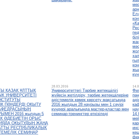
ме
арн
Ел»
кон
«Қа
Ре
пед
біл
жаң
мәс
жо
ха
ғыл
кон
жы
күн
28.03.2016
14.
Ы ҚАЗАҚ ҰЛТТЫҚ
Университеттегі Тәрбие жетекшілігі
Фи
ЫҚ УНИВЕРСИТЕТІ
жүйесін жетілдіру, тәрбие жетекшілеріне
пән
НСТИТУТЫ
әдістемелік көмек көрсету мақсатында
әді
Қ ПӘНДЕРДІ ОҚЫТУ
2016 жылдың 28 наурызы мен 1 сәуірі
ка
КАФЕДРАСЫНЫҢ
күндері аралығында мастер-кластaр мен
нау
МЕН 2016 жылдың 5
семинар-тренингтер өткізіледі
14.
ЗАҚ ӘДЕБИЕТІН ОРЫС
ме
РИЯДА ОҚЫТУДЫҢ ЖАҢА
қар
АТТЫ РЕСПУБЛИКАЛЫҚ
инс
ТЕМЕЛІК СЕМИНАР
кеш
фе