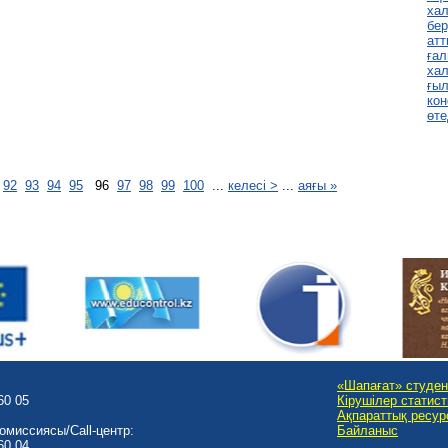
хал
бер
атт
ға
ха
ғы
ко
өте
.
92
93
94
95
96
97
98
99
100
...
келесі >
...
аяғы »
«Шапағат» студен
60 05
Кірушілер статис
Ақпараттық ресур
омиссиясы/Call-центр:
Байланыс
60 04