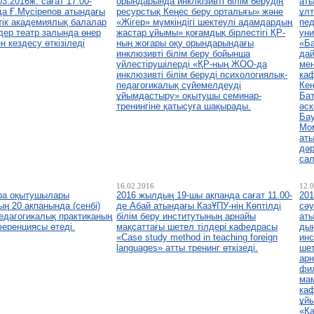
3.2016ж. сағат 17.00-
орындарында инклюзивті білім берудің
аты
да Ғ.Мүсірепов атындағы
ресурстық Кеңес беру орталығы» және
ұлт
тік академиялық балалар
«Жігер» мүмкіндігі шектеулі адамдардың
пед
дер театр залында өнер
жастар ұйымы» қоғамдық бірлестігі ҚР-
уни
н кездесу өткізіледі
ның жоғары оқу орындарындағы
«Ба
инклюзивті білім беру бойынша
да
үйлестірушілерді «ҚР-ның ЖОО-да
мен
инклюзивті білім беруді психологиялық-
ка
педагогикалық сүйемелдеуді
Ке
ұйымдастыру» оқытушы семинар-
Бат
тренингіне қатысуға шақырады.
әс
Ба
Мо
ат
дә
сал
16.02.2016
12.
ра оқытушылары
2016 жылдың 19-шы ақпанда сағат 11.00-
20
ң 20 ақпанында (сенбі)
де Абай атындағы КазҰПУ-нің Көптілді
сәу
педагогикалық практиканың
білім беру институтының арнайы
аты
еренциясы өтеді.
мақсаттағы шетел тілдері кафедрасы
ды
«Case study method in teaching foreign
инс
languages» атты тренинг өткізеді.
ше
арн
фи
ма
ка
ұй
«Қа