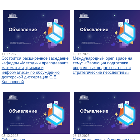
11.12.2025
09.12.2025
Состоится расширенное заседание
Международный open space на
кафедры «Методики преподавания
тему: «Эволюция подготовки
математики, физики и
социальных педагогов: опыт и
информатики» по обсуждению
стратегические перспективы»
докторской диссертации С.Е.
Каппасовой
05.12.2025
03.12.2025
Объявление
Состоится научный семинар при