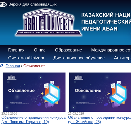
Версия для слабовидящих
Главная
О нас
Образование
Международное со
Система «Univer»
Дистанционное обучение
Антикор
Главная
/
Объявления
25.03.2026
25.03.2026
Объявление о проведении конкурса
Объявление о проведении конкурс
(ул. Парк им. Горького, 10)
(ул. Жамбыла, 25)