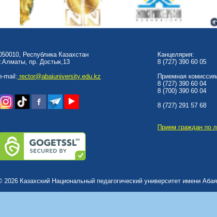
050010, Республика Казахстан
Канцелярия:
г.Алматы, пр. Достык,13
8 (727) 390 60 05
e-mail:
rector@abaiuniversity.edu.kz
Приемная комиссия/
8 (727) 390 60 04
8 (700) 390 60 04
8 (727) 291 57 68
Прием граждан по 
© 2026 Казахский Национальный педагогический университет имени Абая