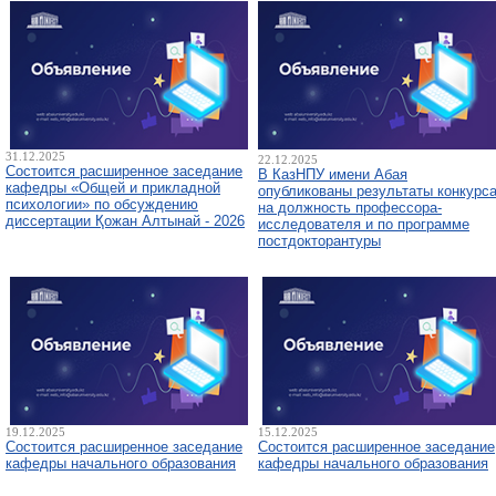
31.12.2025
22.12.2025
Состоится расширенное заседание
В КазНПУ имени Абая
кафедры «Общей и прикладной
опубликованы результаты конкурс
психологии» по обсуждению
на должность профессора-
диссертации Қожан Алтынай - 2026
исследователя и по программе
постдокторантуры
19.12.2025
15.12.2025
Состоится расширенное заседание
Состоится расширенное заседание
кафедры начального образования
кафедры начального образования