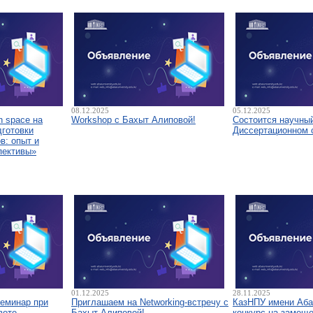
08.12.2025
05.12.2025
 space на
Workshop с Бахыт Алиповой!
Состоится научны
дготовки
Диссертационном 
в: опыт и
пективы»
01.12.2025
28.11.2025
семинар при
Приглашаем на Networking-встречу с
КазНПУ имени Аба
вете
Бахыт Алиповой!
конкурс на замещ