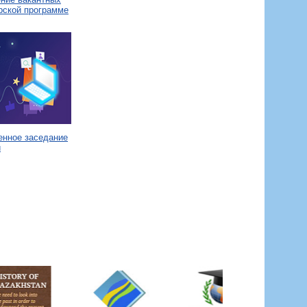
рской программе
енное заседание
и