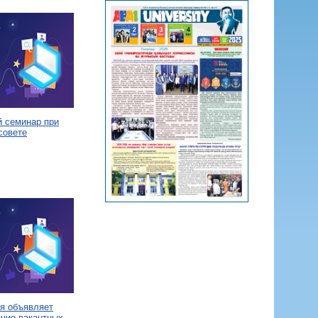
й семинар при
совете
я объявляет
ение вакантных