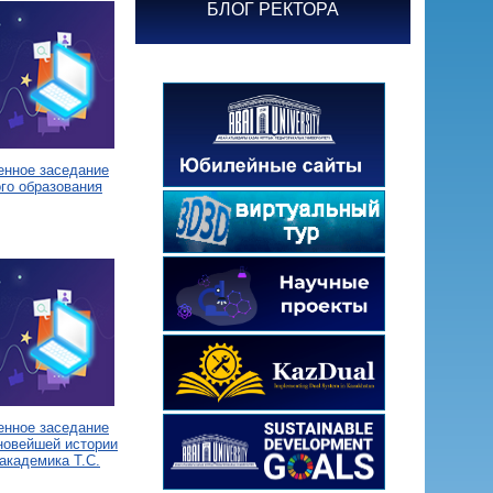
БЛОГ РЕКТОРА
енное заседание
го образования
енное заседание
новейшей истории
академика Т.С.