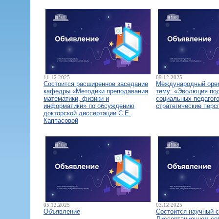
11.12.2025
09.12.2025
Состоится расширенное заседание
Международный open
кафедры «Методики преподавания
тему: «Эволюция по
математики, физики и
социальных педагого
информатики» по обсуждению
стратегические перс
докторской диссертации С.Е.
Каппасовой
05.12.2025
03.12.2025
Объявление
Состоится научный 
Диссертационном со