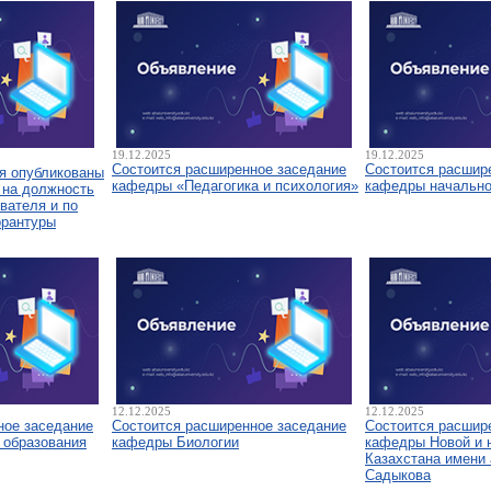
19.12.2025
19.12.2025
Состоится расширенное заседание
Состоится расшир
я опубликованы
кафедры «Педагогика и психология»
кафедры начально
 на должность
вателя и по
орантуры
12.12.2025
12.12.2025
ное заседание
Состоится расширенное заседание
Состоится расшир
 образования
кафедры Биологии
кафедры Новой и 
Казахстана имени 
Садыкова