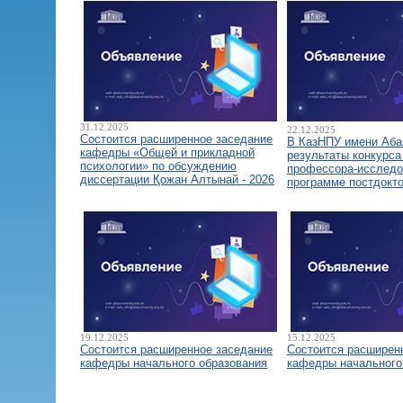
31.12.2025
22.12.2025
Состоится расширенное заседание
В КазНПУ имени Аба
кафедры «Общей и прикладной
результаты конкурса
психологии» по обсуждению
профессора-исследо
диссертации Қожан Алтынай - 2026
программе постдокт
19.12.2025
15.12.2025
Состоится расширенное заседание
Состоится расширен
кафедры начального образования
кафедры начального