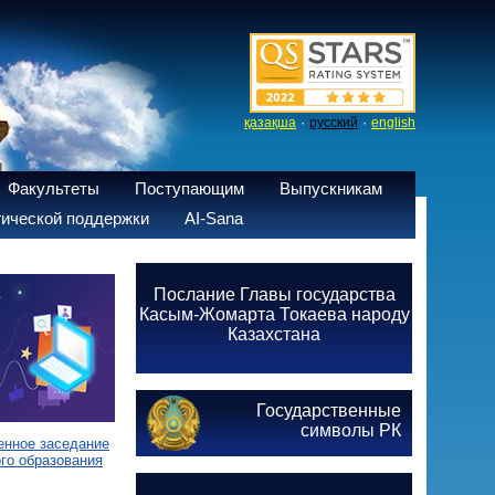
·
·
қазақша
русский
english
Факультеты
Поступающим
Выпускникам
ической поддержки
AI-Sana
Послание Главы государства
Касым-Жомарта Токаева народу
Казахстана
Государственные
символы РК
енное заседание
го образования