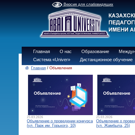
Версия для слабовидящих
Главная
О нас
Образование
Междун
Система «Univer»
Дистанционное обучение
Главная
/
Объявления
25.03.2026
25.03.2026
Объявление о проведении конкурса
Объявление о прове
(ул. Парк им. Горького, 10)
(ул. Жамбыла, 25)