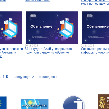
мест по постдокто
26.11.2025
21.11.2025
аучных проектов
341 студент Абай университета
Состоится расшир
в Алматы и
получили скидку на обучение
кафедры Биологи
х
3
4
5
...
следующая >
...
последняя »