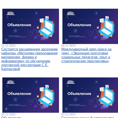
11.12.2025
09.12.2025
Состоится расширенное заседание
Международный open space на
кафедры «Методики преподавания
тему: «Эволюция подготовки
математики, физики и
социальных педагогов: опыт и
информатики» по обсуждению
стратегические перспективы»
докторской диссертации С.Е.
Каппасовой
05.12.2025
03.12.2025
Объявление
Состоится научный семинар при