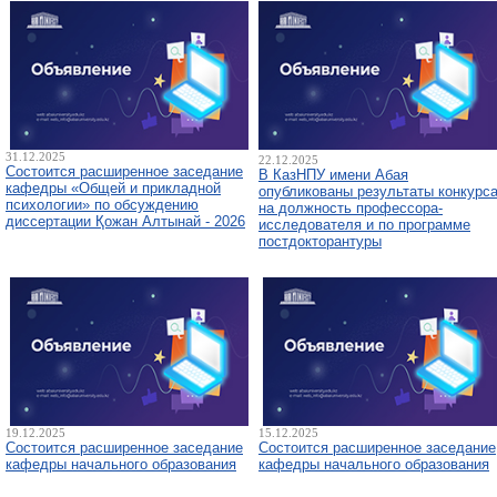
31.12.2025
22.12.2025
Состоится расширенное заседание
В КазНПУ имени Абая
кафедры «Общей и прикладной
опубликованы результаты конкурс
психологии» по обсуждению
на должность профессора-
диссертации Қожан Алтынай - 2026
исследователя и по программе
постдокторантуры
19.12.2025
15.12.2025
Состоится расширенное заседание
Состоится расширенное заседание
кафедры начального образования
кафедры начального образования