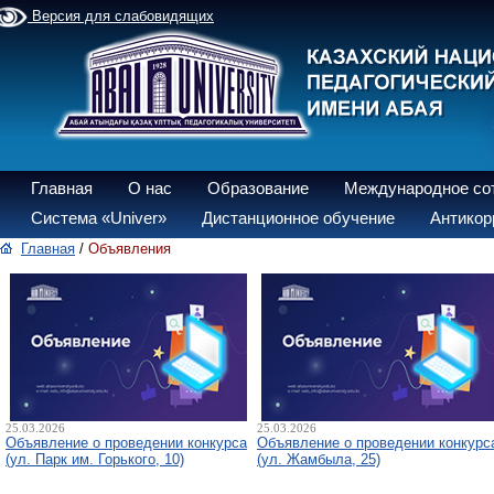
Версия для слабовидящих
Главная
О нас
Образование
Международное со
Система «Univer»
Дистанционное обучение
Антикор
Главная
/
Объявления
25.03.2026
25.03.2026
Объявление о проведении конкурса
Объявление о проведении конкурс
(ул. Парк им. Горького, 10)
(ул. Жамбыла, 25)