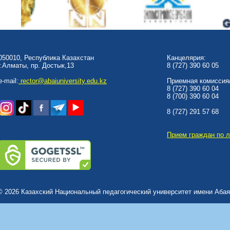
050010, Республика Казахстан
Канцелярия:
г.Алматы, пр. Достык,13
8 (727) 390 60 05
e-mail:
rector@abaiuniversity.edu.kz
Приемная комиссия/
8 (727) 390 60 04
8 (700) 390 60 04
8 (727) 291 57 68
Прием граждан по 
© 2026 Казахский Национальный педагогический университет имени Абая