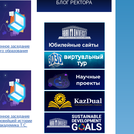
БЛОГ РЕКТОРА
енное заседание
го образования
енное заседание
новейшей истории
академика Т.С.