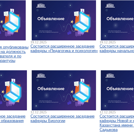
19.12.2025
19.12.2025
Состоится расширенное заседание
Состоится расшир
я опубликованы
кафедры «Педагогика и психология»
кафедры начально
 на должность
вателя и по
орантуры
12.12.2025
12.12.2025
ное заседание
Состоится расширенное заседание
Состоится расшир
 образования
кафедры Биологии
кафедры Новой и 
Казахстана имени 
Садыкова