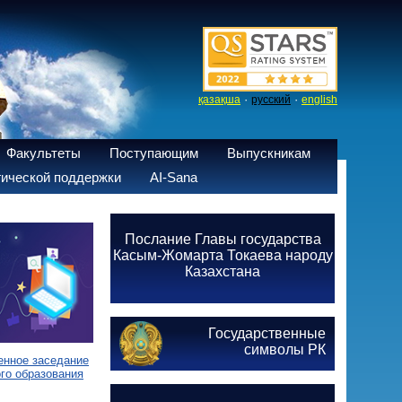
·
·
қазақша
русский
english
Факультеты
Поступающим
Выпускникам
ической поддержки
AI-Sana
Послание Главы государства
Касым-Жомарта Токаева народу
Казахстана
Государственные
символы РК
енное заседание
го образования