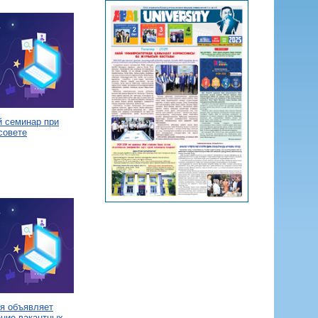
й семинар при
совете
я объявляет
ение вакантных