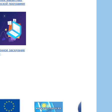
рской программе
енное заседание
и