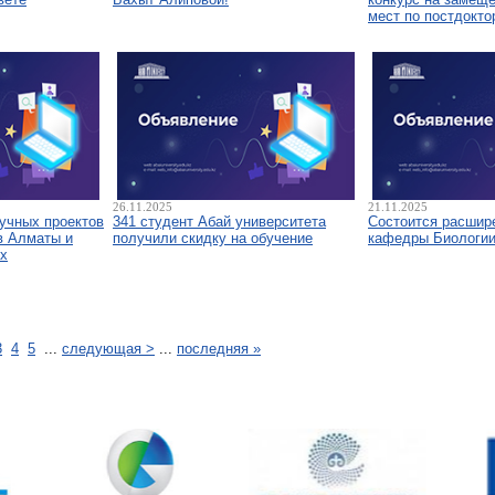
мест по постдокто
26.11.2025
21.11.2025
аучных проектов
341 студент Абай университета
Состоится расшир
в Алматы и
получили скидку на обучение
кафедры Биологи
х
3
4
5
...
следующая >
...
последняя »