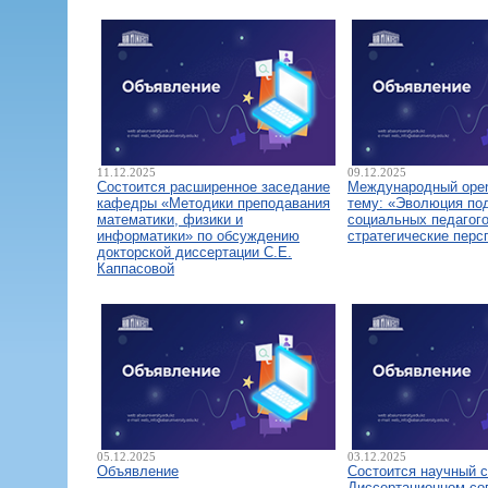
11.12.2025
09.12.2025
Состоится расширенное заседание
Международный open
кафедры «Методики преподавания
тему: «Эволюция по
математики, физики и
социальных педагого
информатики» по обсуждению
стратегические перс
докторской диссертации С.Е.
Каппасовой
05.12.2025
03.12.2025
Объявление
Состоится научный 
Диссертационном со