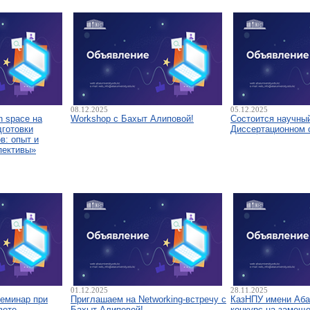
08.12.2025
05.12.2025
 space на
Workshop с Бахыт Алиповой!
Состоится научны
дготовки
Диссертационном 
в: опыт и
пективы»
01.12.2025
28.11.2025
семинар при
Приглашаем на Networking-встречу с
КазНПУ имени Аба
вете
Бахыт Алиповой!
конкурс на замещ