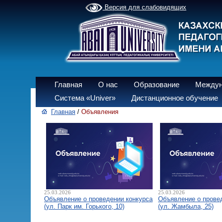
Версия для слабовидящих
Главная
О нас
Образование
Междун
Система «Univer»
Дистанционное обучение
Главная
/
Объявления
25.03.2026
25.03.2026
Объявление о проведении конкурса
Объявление о прове
(ул. Парк им. Горького, 10)
(ул. Жамбыла, 25)