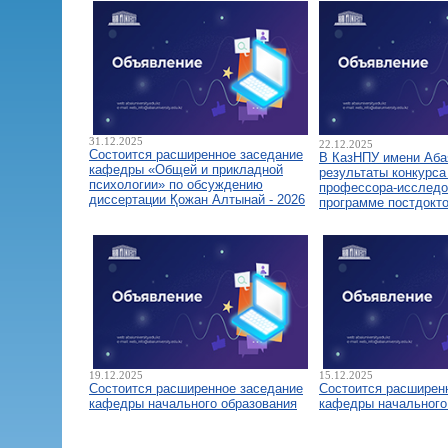
31.12.2025
22.12.2025
Состоится расширенное заседание
В КазНПУ имени Аба
кафедры «Общей и прикладной
результаты конкурса
психологии» по обсуждению
профессора-исследо
диссертации Қожан Алтынай - 2026
программе постдокт
19.12.2025
15.12.2025
Состоится расширенное заседание
Состоится расширен
кафедры начального образования
кафедры начального