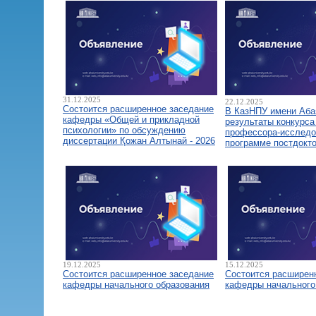
31.12.2025
22.12.2025
Состоится расширенное заседание
В КазНПУ имени Аба
кафедры «Общей и прикладной
результаты конкурса
психологии» по обсуждению
профессора-исследо
диссертации Қожан Алтынай - 2026
программе постдокт
19.12.2025
15.12.2025
Состоится расширенное заседание
Состоится расширен
кафедры начального образования
кафедры начального