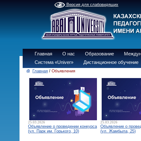
Версия для слабовидящих
Главная
О нас
Образование
Междун
Система «Univer»
Дистанционное обучение
Главная
/
Объявления
25.03.2026
25.03.2026
Объявление о проведении конкурса
Объявление о прове
(ул. Парк им. Горького, 10)
(ул. Жамбыла, 25)