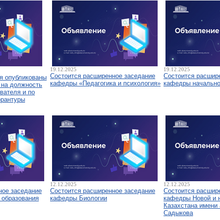
19.12.2025
19.12.2025
Состоится расширенное заседание
Состоится расшир
я опубликованы
кафедры «Педагогика и психология»
кафедры начально
 на должность
вателя и по
орантуры
12.12.2025
12.12.2025
ное заседание
Состоится расширенное заседание
Состоится расшир
 образования
кафедры Биологии
кафедры Новой и 
Казахстана имени 
Садыкова