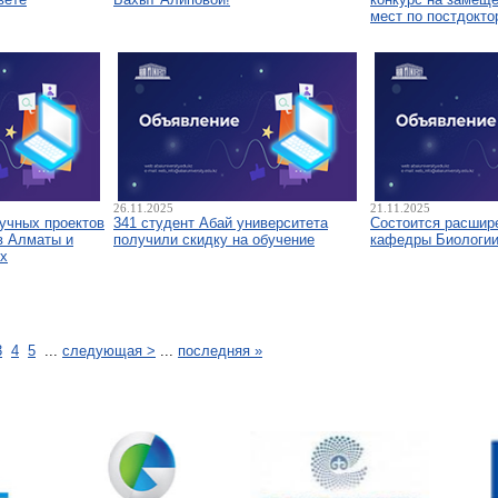
мест по постдокто
26.11.2025
21.11.2025
аучных проектов
341 студент Абай университета
Состоится расшир
в Алматы и
получили скидку на обучение
кафедры Биологи
х
3
4
5
...
следующая >
...
последняя »