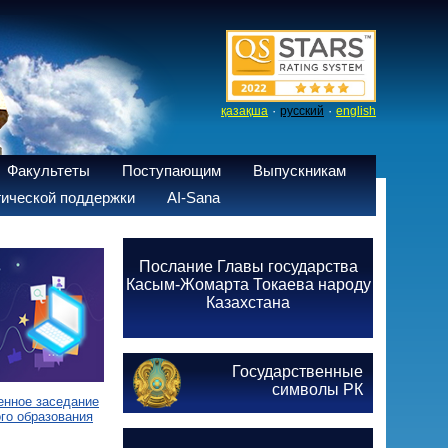
·
·
қазақша
русский
english
Факультеты
Поступающим
Выпускникам
ической поддержки
AI-Sana
Послание Главы государства
Касым-Жомарта Токаева народу
Казахстана
Государственные
символы РК
енное заседание
го образования