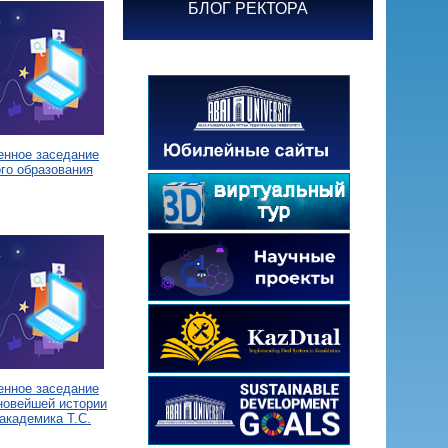
БЛОГ РЕКТОРА
енное заседание
го образования
енное заседание
новейшей истории
академика Т.С.