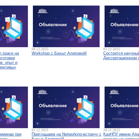
08.12.2025
05.12.2025
 space на
Workshop с Бахыт Алиповой!
Состоится научны
дготовки
Диссертационном 
в: опыт и
пективы»
01.12.2025
28.11.2025
семинар при
Приглашаем на Networking-встречу с
КазНПУ имени Аба
вете
Бахыт Алиповой!
конкурс на замещ