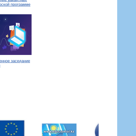
рской программе
енное заседание
и