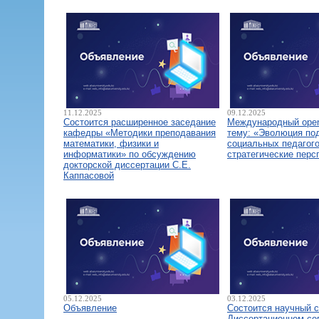
11.12.2025
09.12.2025
Состоится расширенное заседание
Международный open
кафедры «Методики преподавания
тему: «Эволюция по
математики, физики и
социальных педагого
информатики» по обсуждению
стратегические перс
докторской диссертации С.Е.
Каппасовой
05.12.2025
03.12.2025
Объявление
Состоится научный 
Диссертационном со