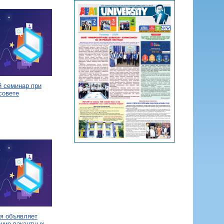
й семинар при
совете
я объявляет
ение вакантных