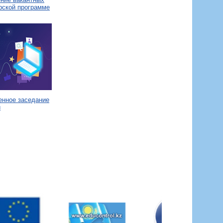
рской программе
енное заседание
и