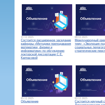
11.12.2025
09.12.2025
Состоится расширенное заседание
Международный open
кафедры «Методики преподавания
тему: «Эволюция по
математики, физики и
социальных педагого
информатики» по обсуждению
стратегические перс
докторской диссертации С.Е.
Каппасовой
05.12.2025
03.12.2025
Объявление
Состоится научный 
Диссертационном со