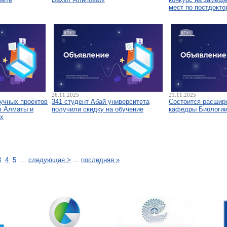
мест по постдокто
26.11.2025
21.11.2025
аучных проектов
341 студент Абай университета
Состоится расшир
в Алматы и
получили скидку на обучение
кафедры Биологи
х
3
4
5
...
следующая >
...
последняя »