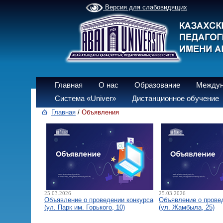
Версия для слабовидящих
Главная
О нас
Образование
Междун
Система «Univer»
Дистанционное обучение
Главная
/
Объявления
25.03.2026
25.03.2026
Объявление о проведении конкурса
Объявление о прове
(ул. Парк им. Горького, 10)
(ул. Жамбыла, 25)