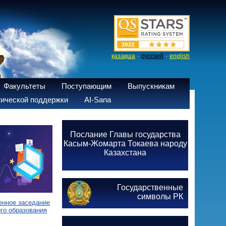
·
·
қазақша
русский
english
Факультеты
Поступающим
Выпускникам
ической поддержки
AI-Sana
Послание Главы государства
Касым-Жомарта Токаева народу
Казахстана
Государственные
символы РК
енное заседание
го образования