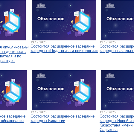
19.12.2025
19.12.2025
Состоится расширенное заседание
Состоится расшир
я опубликованы
кафедры «Педагогика и психология»
кафедры начально
 на должность
вателя и по
орантуры
12.12.2025
12.12.2025
ное заседание
Состоится расширенное заседание
Состоится расшир
 образования
кафедры Биологии
кафедры Новой и 
Казахстана имени 
Садыкова