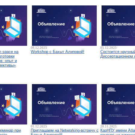
08.12.2025
05.12.2025
 space на
Workshop с Бахыт Алиповой!
Состоится научны
дготовки
Диссертационном 
в: опыт и
пективы»
01.12.2025
28.11.2025
семинар при
Приглашаем на Networking-встречу с
КазНПУ имени Аба
вете
Бахыт Алиповой!
конкурс на замещ