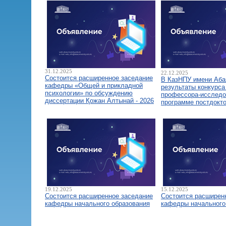
31.12.2025
22.12.2025
Состоится расширенное заседание
В КазНПУ имени Аба
кафедры «Общей и прикладной
результаты конкурса
психологии» по обсуждению
профессора-исследо
диссертации Қожан Алтынай - 2026
программе постдокт
19.12.2025
15.12.2025
Состоится расширенное заседание
Состоится расширен
кафедры начального образования
кафедры начального