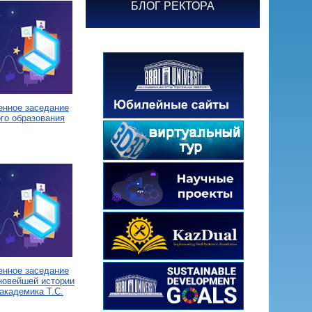
БЛОГ РЕКТОРА
енное заседание
го образования
енное заседание
новейшей истории
академика Т.С.