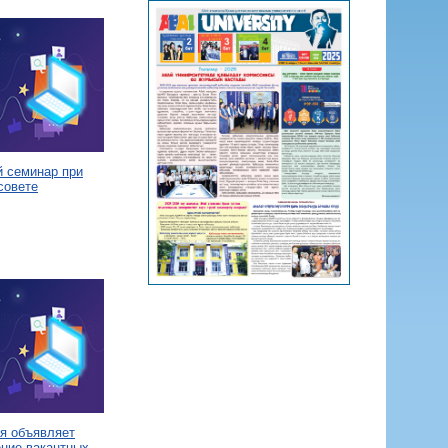
й семинар при
совете
я объявляет
ение вакантных