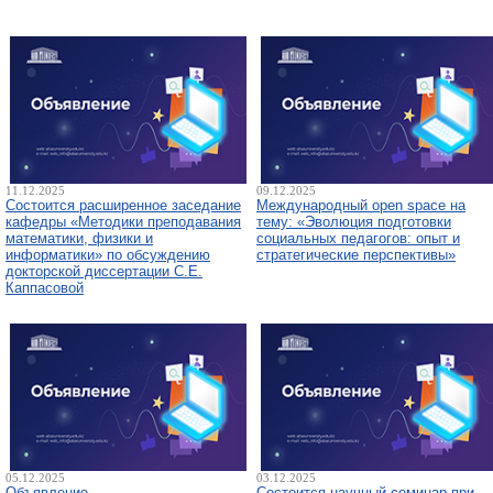
11.12.2025
09.12.2025
Состоится расширенное заседание
Международный open space на
кафедры «Методики преподавания
тему: «Эволюция подготовки
математики, физики и
социальных педагогов: опыт и
информатики» по обсуждению
стратегические перспективы»
докторской диссертации С.Е.
Каппасовой
05.12.2025
03.12.2025
Объявление
Состоится научный семинар при