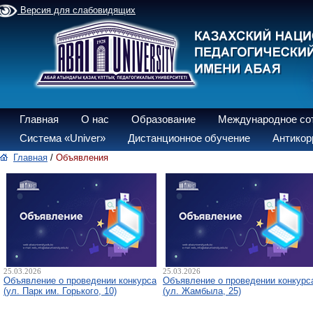
Версия для слабовидящих
Главная
О нас
Образование
Международное со
Система «Univer»
Дистанционное обучение
Антикор
Главная
/
Объявления
25.03.2026
25.03.2026
Объявление о проведении конкурса
Объявление о проведении конкурс
(ул. Парк им. Горького, 10)
(ул. Жамбыла, 25)