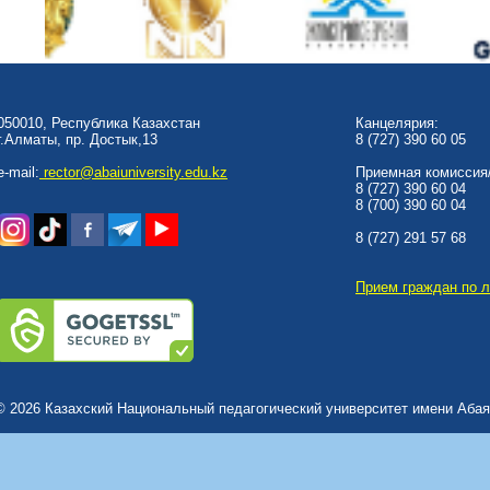
050010, Республика Казахстан
Канцелярия:
г.Алматы, пр. Достык,13
8 (727) 390 60 05
e-mail:
rector@abaiuniversity.edu.kz
Приемная комиссия/
8 (727) 390 60 04
8 (700) 390 60 04
8 (727) 291 57 68
Прием граждан по 
© 2026 Казахский Национальный педагогический университет имени Абая