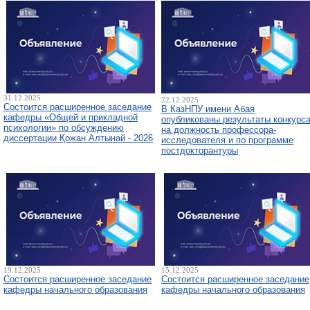
31.12.2025
22.12.2025
Состоится расширенное заседание
В КазНПУ имени Абая
кафедры «Общей и прикладной
опубликованы результаты конкурс
психологии» по обсуждению
на должность профессора-
диссертации Қожан Алтынай - 2026
исследователя и по программе
постдокторантуры
19.12.2025
15.12.2025
Состоится расширенное заседание
Состоится расширенное заседание
кафедры начального образования
кафедры начального образования