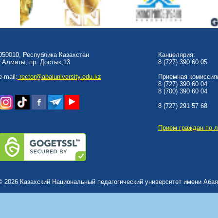
050010, Республика Казахстан
Канцелярия:
г.Алматы, пр. Достык,13
8 (727) 390 60 05
e-mail:
rector@abaiuniversity.edu.kz
Приемная комиссия/
8 (727) 390 60 04
8 (700) 390 60 04
8 (727) 291 57 68
Прием граждан по 
© 2026 Казахский Национальный педагогический университет имени Абая