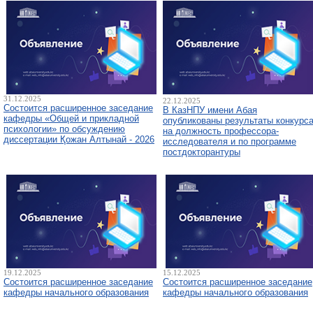
31.12.2025
22.12.2025
Состоится расширенное заседание
В КазНПУ имени Абая
кафедры «Общей и прикладной
опубликованы результаты конкурс
психологии» по обсуждению
на должность профессора-
диссертации Қожан Алтынай - 2026
исследователя и по программе
постдокторантуры
19.12.2025
15.12.2025
Состоится расширенное заседание
Состоится расширенное заседание
кафедры начального образования
кафедры начального образования