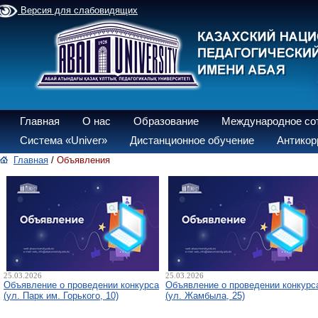
Версия для слабовидящих
Главная
О нас
Образование
Международное со
Система «Univer»
Дистанционное обучение
Антикор
Главная
/
Объявления
25.03.2026
25.03.2026
Объявление о проведении конкурса
Объявление о проведении конкурс
(ул. Парк им. Горького, 10)
(ул. Жамбыла, 25)