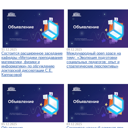
11.12.2025
09.12.2025
Состоится расширенное заседание
Международный open space на
кафедры «Методики преподавания
тему: «Эволюция подготовки
математики, физики и
социальных педагогов: опыт и
информатики» по обсуждению
стратегические перспективы»
докторской диссертации С.Е.
Каппасовой
05.12.2025
03.12.2025
Объявление
Состоится научный семинар при