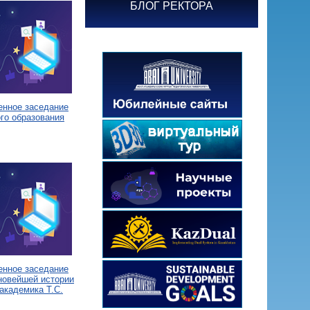
БЛОГ РЕКТОРА
енное заседание
го образования
енное заседание
новейшей истории
академика Т.С.