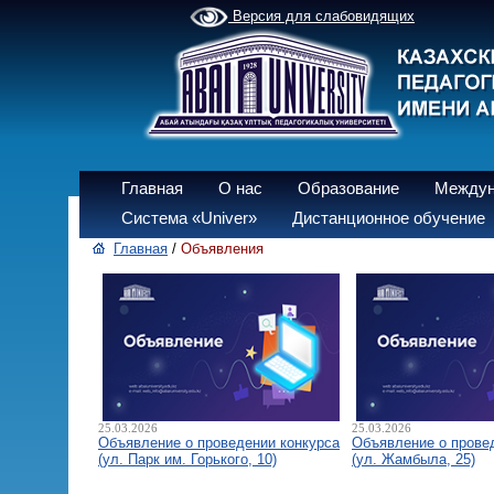
Версия для слабовидящих
Главная
О нас
Образование
Междун
Система «Univer»
Дистанционное обучение
Главная
/
Объявления
25.03.2026
25.03.2026
Объявление о проведении конкурса
Объявление о прове
(ул. Парк им. Горького, 10)
(ул. Жамбыла, 25)