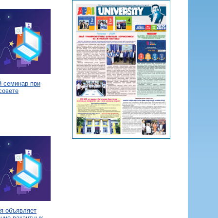
й семинар при
совете
я объявляет
ение вакантных