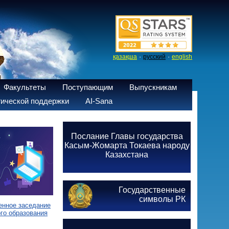
·
·
қазақша
русский
english
Факультеты
Поступающим
Выпускникам
ической поддержки
AI-Sana
Послание Главы государства
Касым-Жомарта Токаева народу
Казахстана
Государственные
символы РК
енное заседание
го образования