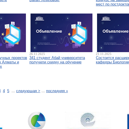
мест по постдокто
26.11.2025
21.11.2025
аучных проектов
341 студент Абай университета
Состоится расшир
в Алматы и
получили скидку на обучение
кафедры Биологи
х
3
4
5
...
следующая >
...
последняя »