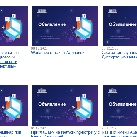
08.12.2025
05.12.2025
 space на
Workshop с Бахыт Алиповой!
Состоится научны
дготовки
Диссертационном 
в: опыт и
пективы»
01.12.2025
28.11.2025
семинар при
Приглашаем на Networking-встречу с
КазНПУ имени Аба
вете
Бахыт Алиповой!
конкурс на замещ