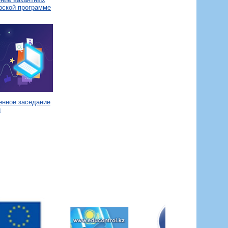
рской программе
енное заседание
и