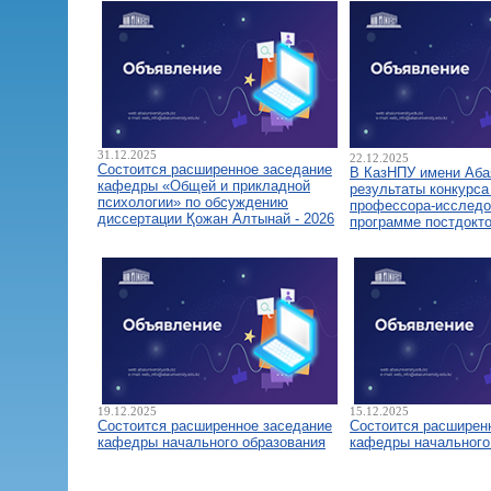
31.12.2025
22.12.2025
Состоится расширенное заседание
В КазНПУ имени Аба
кафедры «Общей и прикладной
результаты конкурса
психологии» по обсуждению
профессора-исследо
диссертации Қожан Алтынай - 2026
программе постдокт
19.12.2025
15.12.2025
Состоится расширенное заседание
Состоится расширен
кафедры начального образования
кафедры начального