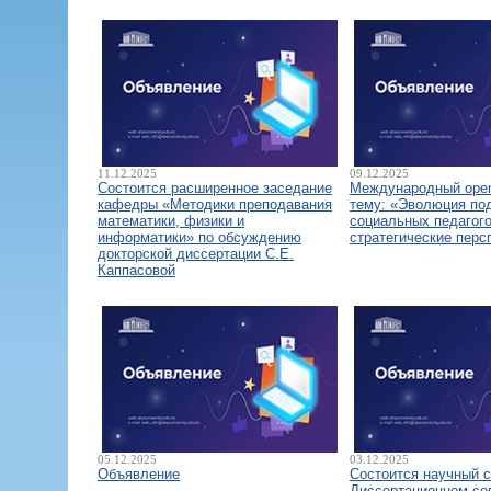
11.12.2025
09.12.2025
Состоится расширенное заседание
Международный open
кафедры «Методики преподавания
тему: «Эволюция по
математики, физики и
социальных педагого
информатики» по обсуждению
стратегические перс
докторской диссертации С.Е.
Каппасовой
05.12.2025
03.12.2025
Объявление
Состоится научный 
Диссертационном со