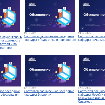
19.12.2025
19.12.2025
Состоится расширенное заседание
Состоится расшир
я опубликованы
кафедры «Педагогика и психология»
кафедры начально
 на должность
вателя и по
орантуры
12.12.2025
12.12.2025
ное заседание
Состоится расширенное заседание
Состоится расшир
 образования
кафедры Биологии
кафедры Новой и 
Казахстана имени 
Садыкова