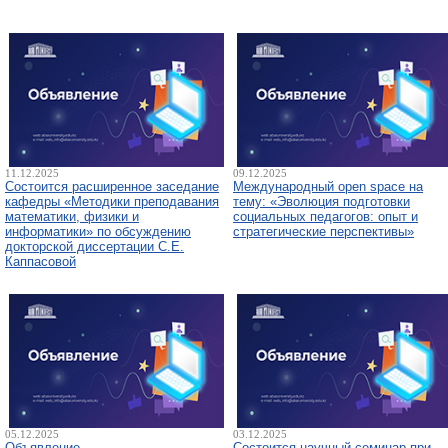
11.12.2025
09.12.2025
Состоится расширенное заседание
Международный open space на
кафедры «Методики преподавания
тему: «Эволюция подготовки
математики, физики и
социальных педагогов: опыт и
информатики» по обсуждению
стратегические перспективы»
докторской диссертации С.Е.
Каппасовой
05.12.2025
03.12.2025
Объявление
Состоится научный семинар при