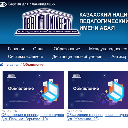
Версия для слабовидящих
Главная
О нас
Образование
Международное со
Система «Univer»
Дистанционное обучение
Антикор
Главная
/
Объявления
25.03.2026
25.03.2026
Объявление о проведении конкурса
Объявление о проведении конкурс
(ул. Парк им. Горького, 10)
(ул. Жамбыла, 25)