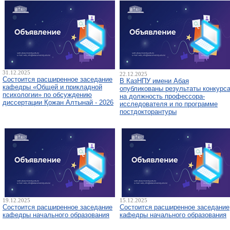
31.12.2025
22.12.2025
Состоится расширенное заседание
В КазНПУ имени Абая
кафедры «Общей и прикладной
опубликованы результаты конкурс
психологии» по обсуждению
на должность профессора-
диссертации Қожан Алтынай - 2026
исследователя и по программе
постдокторантуры
19.12.2025
15.12.2025
Состоится расширенное заседание
Состоится расширенное заседание
кафедры начального образования
кафедры начального образования