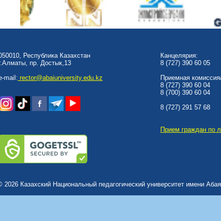
050010, Республика Казахстан
Канцелярия:
г.Алматы, пр. Достык,13
8 (727) 390 60 05
e-mail:
rector@abaiuniversity.edu.kz
Приемная комиссия/
8 (727) 390 60 04
8 (700) 390 60 04
8 (727) 291 57 68
Прием граждан по 
© 2026 Казахский Национальный педагогический университет имени Абая