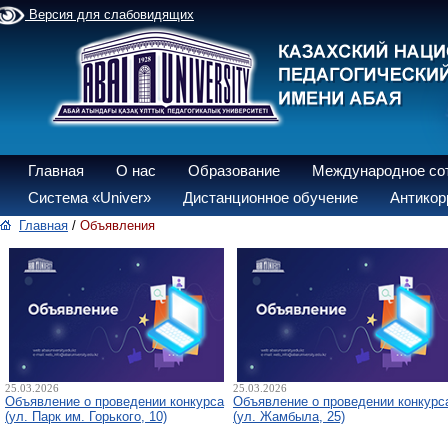
Версия для слабовидящих
Главная
О нас
Образование
Международное со
Система «Univer»
Дистанционное обучение
Антикор
Главная
/
Объявления
25.03.2026
25.03.2026
Объявление о проведении конкурса
Объявление о проведении конкурс
(ул. Парк им. Горького, 10)
(ул. Жамбыла, 25)