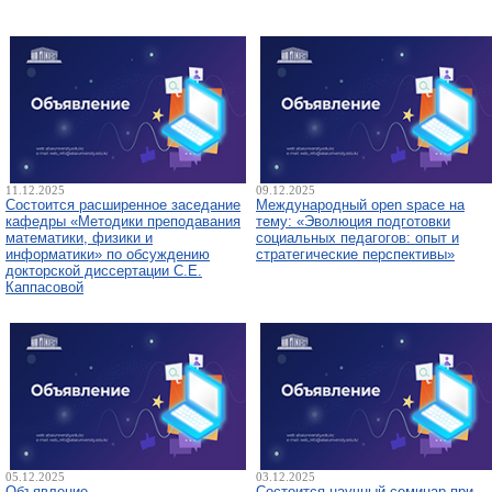
11.12.2025
09.12.2025
Состоится расширенное заседание
Международный open space на
кафедры «Методики преподавания
тему: «Эволюция подготовки
математики, физики и
социальных педагогов: опыт и
информатики» по обсуждению
стратегические перспективы»
докторской диссертации С.Е.
Каппасовой
05.12.2025
03.12.2025
Объявление
Состоится научный семинар при