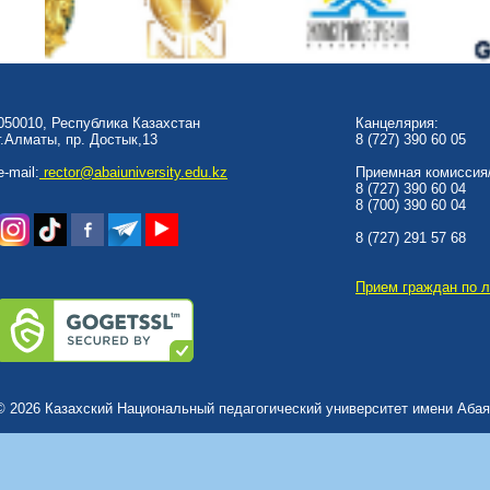
050010, Республика Казахстан
Канцелярия:
г.Алматы, пр. Достык,13
8 (727) 390 60 05
e-mail:
rector@abaiuniversity.edu.kz
Приемная комиссия/
8 (727) 390 60 04
8 (700) 390 60 04
8 (727) 291 57 68
Прием граждан по 
© 2026 Казахский Национальный педагогический университет имени Абая