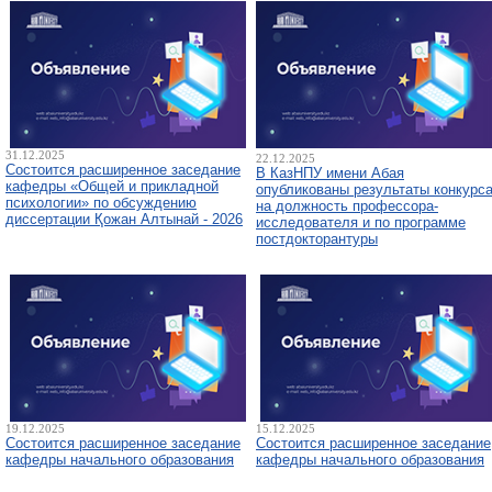
31.12.2025
22.12.2025
Состоится расширенное заседание
В КазНПУ имени Абая
кафедры «Общей и прикладной
опубликованы результаты конкурс
психологии» по обсуждению
на должность профессора-
диссертации Қожан Алтынай - 2026
исследователя и по программе
постдокторантуры
19.12.2025
15.12.2025
Состоится расширенное заседание
Состоится расширенное заседание
кафедры начального образования
кафедры начального образования