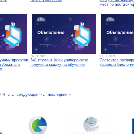
мест по постдокто
26.11.2025
21.11.2025
аучных проектов
341 студент Абай университета
Состоится расшир
в Алматы и
получили скидку на обучение
кафедры Биологи
х
3
4
5
...
следующая >
...
последняя »