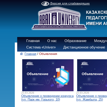
Версия для слабовидящих
Главная
О нас
Образование
Междун
Система «Univer»
Дистанционное обучение
Главная
/
Объявления
25.03.2026
25.03.2026
Объявление о проведении конкурса
Объявление о прове
(ул. Парк им. Горького, 10)
(ул. Жамбыла, 25)