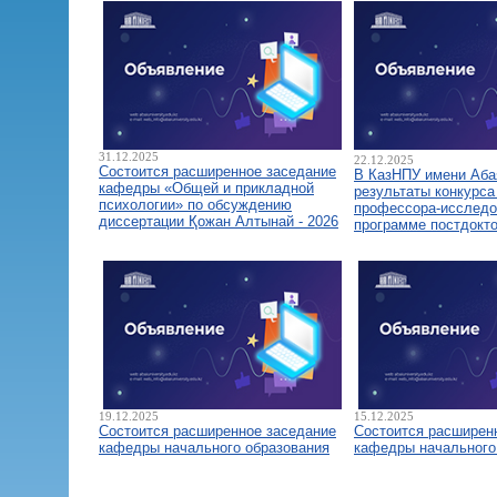
31.12.2025
22.12.2025
Состоится расширенное заседание
В КазНПУ имени Аба
кафедры «Общей и прикладной
результаты конкурса
психологии» по обсуждению
профессора-исследо
диссертации Қожан Алтынай - 2026
программе постдокт
19.12.2025
15.12.2025
Состоится расширенное заседание
Состоится расширен
кафедры начального образования
кафедры начального