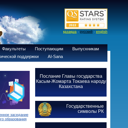
·
·
қазақша
русский
english
Факультеты
Поступающим
Выпускникам
ической поддержки
AI-Sana
Послание Главы государства
Касым-Жомарта Токаева народу
Казахстана
Государственные
символы РК
енное заседание
го образования