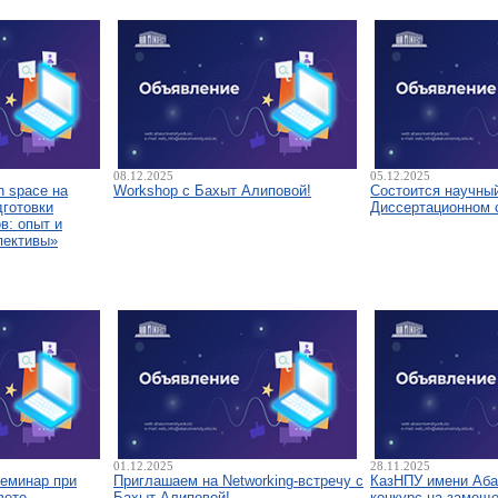
08.12.2025
05.12.2025
 space на
Workshop с Бахыт Алиповой!
Состоится научны
дготовки
Диссертационном 
в: опыт и
пективы»
01.12.2025
28.11.2025
семинар при
Приглашаем на Networking-встречу с
КазНПУ имени Аба
вете
Бахыт Алиповой!
конкурс на замещ