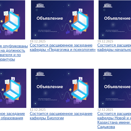
19.12.2025
19.12.2025
Состоится расширенное заседание
Состоится расшир
я опубликованы
кафедры «Педагогика и психология»
кафедры начально
 на должность
вателя и по
орантуры
12.12.2025
12.12.2025
ное заседание
Состоится расширенное заседание
Состоится расшир
 образования
кафедры Биологии
кафедры Новой и 
Казахстана имени 
Садыкова