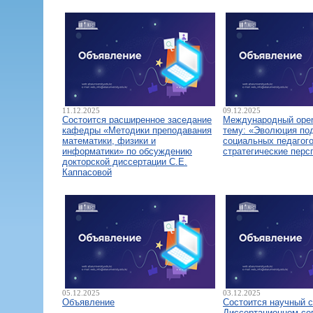
11.12.2025
09.12.2025
Состоится расширенное заседание
Международный open
кафедры «Методики преподавания
тему: «Эволюция по
математики, физики и
социальных педагого
информатики» по обсуждению
стратегические перс
докторской диссертации С.Е.
Каппасовой
05.12.2025
03.12.2025
Объявление
Состоится научный 
Диссертационном со