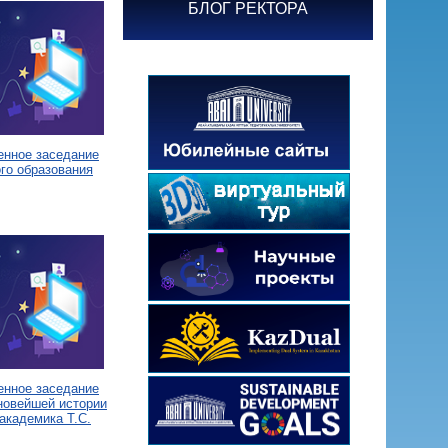
БЛОГ РЕКТОРА
енное заседание
го образования
енное заседание
новейшей истории
академика Т.С.