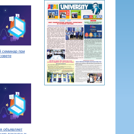
й семинар при
совете
я объявляет
ение вакантных