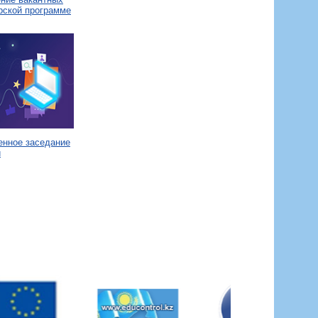
рской программе
енное заседание
и