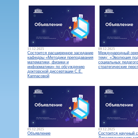
11.12.2025
09.12.2025
Состоится расширенное заседание
Международный open
кафедры «Методики преподавания
тему: «Эволюция по
математики, физики и
социальных педагого
информатики» по обсуждению
стратегические перс
докторской диссертации С.Е.
Каппасовой
05.12.2025
03.12.2025
Объявление
Состоится научный 
Диссертационном со