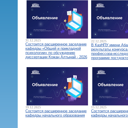
31.12.2025
22.12.2025
Состоится расширенное заседание
В КазНПУ имени Аба
кафедры «Общей и прикладной
результаты конкурса
психологии» по обсуждению
профессора-исследо
диссертации Қожан Алтынай - 2026
программе постдокт
19.12.2025
15.12.2025
Состоится расширенное заседание
Состоится расширен
кафедры начального образования
кафедры начального