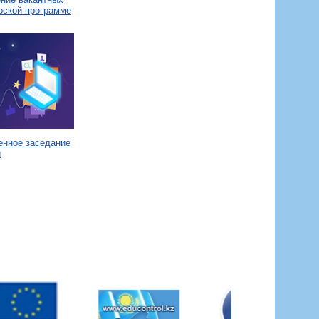
рской программе
енное заседание
и