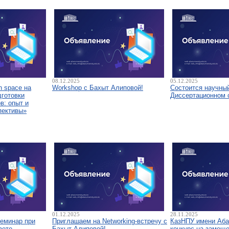
08.12.2025
05.12.2025
 space на
Workshop с Бахыт Алиповой!
Состоится научны
дготовки
Диссертационном 
в: опыт и
пективы»
01.12.2025
28.11.2025
семинар при
Приглашаем на Networking-встречу с
КазНПУ имени Аба
вете
Бахыт Алиповой!
конкурс на замещ