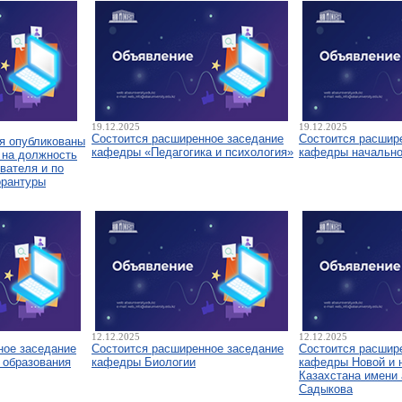
19.12.2025
19.12.2025
Состоится расширенное заседание
Состоится расшир
я опубликованы
кафедры «Педагогика и психология»
кафедры начально
 на должность
вателя и по
орантуры
12.12.2025
12.12.2025
ное заседание
Состоится расширенное заседание
Состоится расшир
 образования
кафедры Биологии
кафедры Новой и 
Казахстана имени 
Садыкова