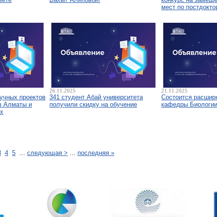
мест по постдокто
26.11.2025
21.11.2025
аучных проектов
341 студент Абай университета
Состоится расшир
в Алматы и
получили скидку на обучение
кафедры Биологи
х
3
4
5
...
следующая >
...
последняя »