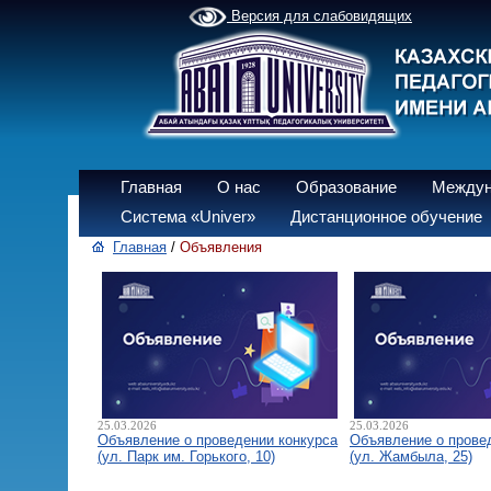
Версия для слабовидящих
Главная
О нас
Образование
Междун
Система «Univer»
Дистанционное обучение
Главная
/
Объявления
25.03.2026
25.03.2026
Объявление о проведении конкурса
Объявление о прове
(ул. Парк им. Горького, 10)
(ул. Жамбыла, 25)