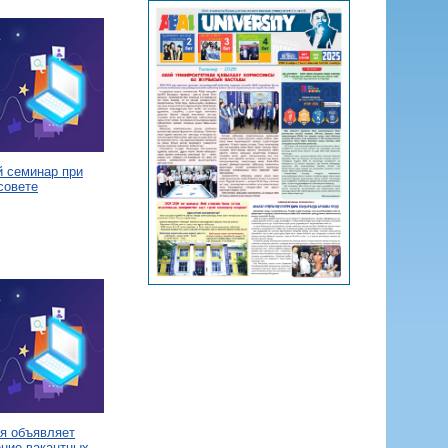
й семинар при
совете
я объявляет
ение вакантных