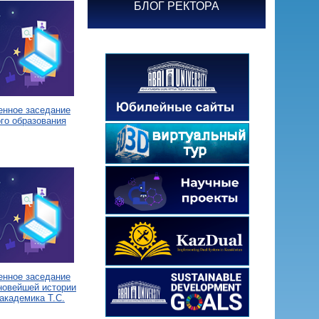
БЛОГ РЕКТОРА
енное заседание
го образования
енное заседание
новейшей истории
академика Т.С.