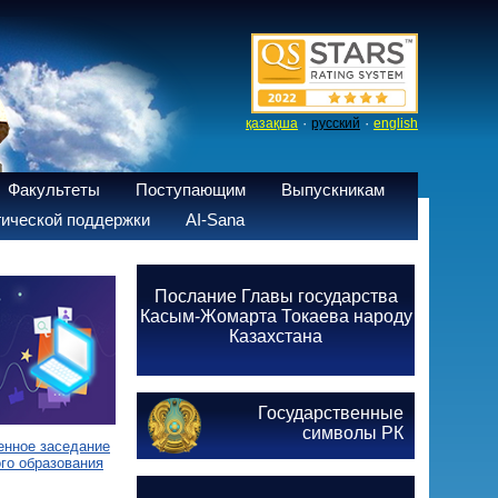
·
·
қазақша
русский
english
Факультеты
Поступающим
Выпускникам
ической поддержки
AI-Sana
Послание Главы государства
Касым-Жомарта Токаева народу
Казахстана
Государственные
символы РК
енное заседание
го образования