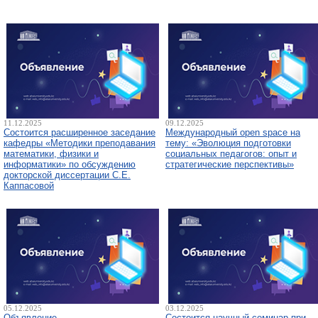
11.12.2025
09.12.2025
Состоится расширенное заседание
Международный open space на
кафедры «Методики преподавания
тему: «Эволюция подготовки
математики, физики и
социальных педагогов: опыт и
информатики» по обсуждению
стратегические перспективы»
докторской диссертации С.Е.
Каппасовой
05.12.2025
03.12.2025
Объявление
Состоится научный семинар при