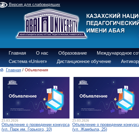
Версия для слабовидящих
Главная
О нас
Образование
Международное со
Система «Univer»
Дистанционное обучение
Антикор
Главная
/
Объявления
25.03.2026
25.03.2026
Объявление о проведении конкурса
Объявление о проведении конкурс
(ул. Парк им. Горького, 10)
(ул. Жамбыла, 25)