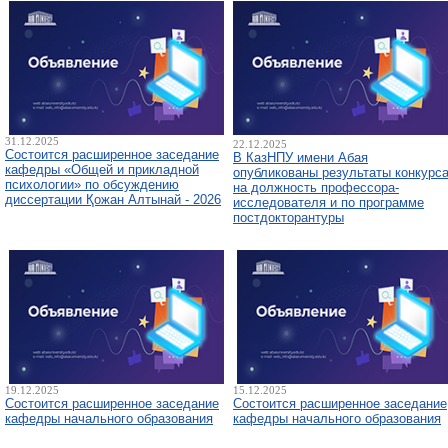
31.12.2025
22.12.2025
Состоится расширенное заседание
В КазНПУ имени Абая
кафедры «Общей и прикладной
опубликованы результаты конкурс
психологии» по обсуждению
на должность профессора-
диссертации Қожан Алтынай - 2026
исследователя и по программе
постдокторантуры
19.12.2025
15.12.2025
Состоится расширенное заседание
Состоится расширенное заседание
кафедры начального образования
кафедры начального образования