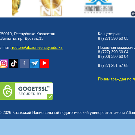
050010, Республика Казахстан
Канцелярия:
г.Алматы, пр. Достык,13
8 (727) 390 60 05
e-mail:
rector@abaiuniversity.edu.kz
Приемная комиссия/
8 (727) 390 60 04
8 (700) 390 60 04
8 (727) 291 57 68
Прием граждан по 
© 2026 Казахский Национальный педагогический университет имени Абая