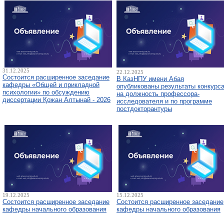
31.12.2025
22.12.2025
Состоится расширенное заседание
В КазНПУ имени Абая
кафедры «Общей и прикладной
опубликованы результаты конкурс
психологии» по обсуждению
на должность профессора-
диссертации Қожан Алтынай - 2026
исследователя и по программе
постдокторантуры
19.12.2025
15.12.2025
Состоится расширенное заседание
Состоится расширенное заседание
кафедры начального образования
кафедры начального образования