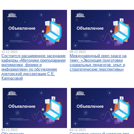
11.12.2025
09.12.2025
Состоится расширенное заседание
Международный open space на
кафедры «Методики преподавания
тему: «Эволюция подготовки
математики, физики и
социальных педагогов: опыт и
информатики» по обсуждению
стратегические перспективы»
докторской диссертации С.Е.
Каппасовой
05.12.2025
03.12.2025
Объявление
Состоится научный семинар при