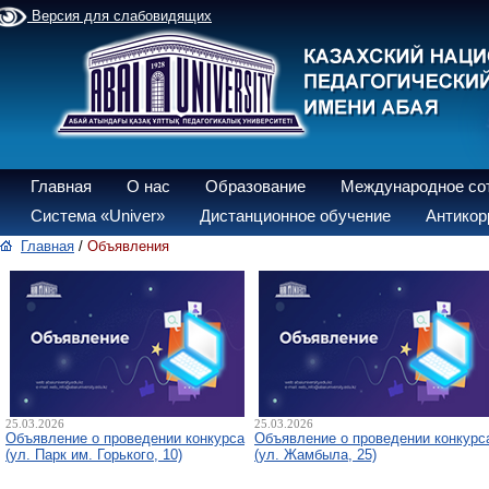
Версия для слабовидящих
Главная
О нас
Образование
Международное со
Система «Univer»
Дистанционное обучение
Антикор
Главная
/
Объявления
25.03.2026
25.03.2026
Объявление о проведении конкурса
Объявление о проведении конкурс
(ул. Парк им. Горького, 10)
(ул. Жамбыла, 25)