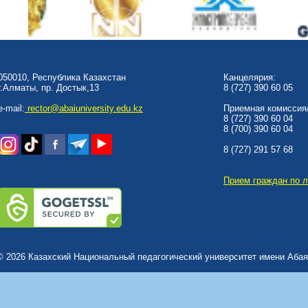
050010, Республика Казахстан
Канцелярия:
г.Алматы, пр. Достык,13
8 (727) 390 60 05
e-mail:
rector@abaiuniversity.edu.kz
Приемная комиссия/
8 (727) 390 60 04
8 (700) 390 60 04
8 (727) 291 57 68
Прием граждан по 
© 2026 Казахский Национальный педагогический университет имени Абая