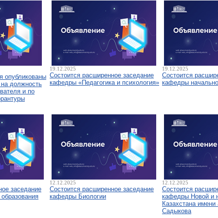
19.12.2025
19.12.2025
Состоится расширенное заседание
Состоится расшир
я опубликованы
кафедры «Педагогика и психология»
кафедры начально
 на должность
вателя и по
орантуры
12.12.2025
12.12.2025
ное заседание
Состоится расширенное заседание
Состоится расшир
 образования
кафедры Биологии
кафедры Новой и 
Казахстана имени 
Садыкова