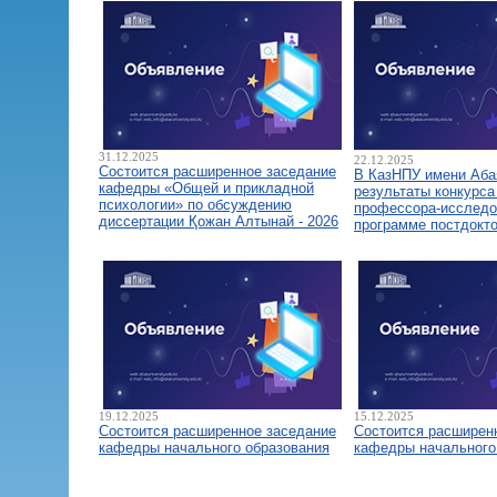
31.12.2025
22.12.2025
Состоится расширенное заседание
В КазНПУ имени Аба
кафедры «Общей и прикладной
результаты конкурса
психологии» по обсуждению
профессора-исследо
диссертации Қожан Алтынай - 2026
программе постдокт
19.12.2025
15.12.2025
Состоится расширенное заседание
Состоится расширен
кафедры начального образования
кафедры начального