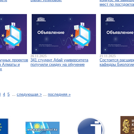
мест по постдокто
26.11.2025
21.11.2025
аучных проектов
341 студент Абай университета
Состоится расшир
в Алматы и
получили скидку на обучение
кафедры Биологи
х
3
4
5
...
следующая >
...
последняя »