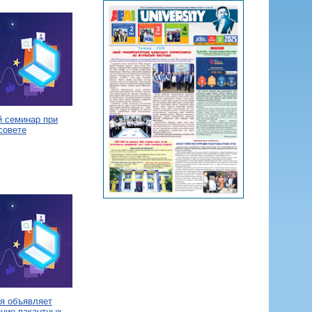
й семинар при
совете
я объявляет
ение вакантных