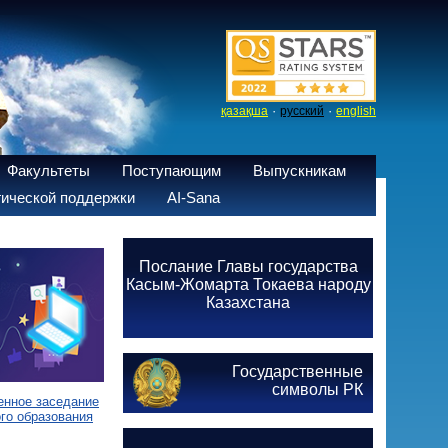
·
·
қазақша
русский
english
Факультеты
Поступающим
Выпускникам
ической поддержки
AI-Sana
Послание Главы государства
Касым-Жомарта Токаева народу
Казахстана
Государственные
символы РК
енное заседание
го образования