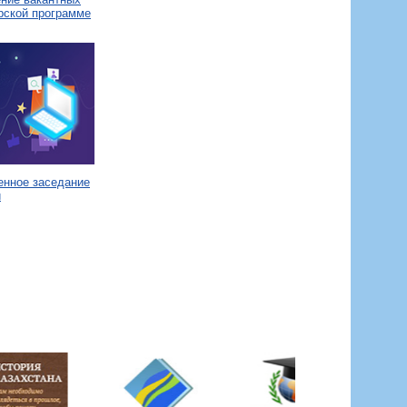
рской программе
енное заседание
и