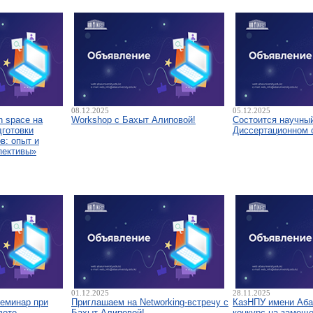
08.12.2025
05.12.2025
 space на
Workshop с Бахыт Алиповой!
Состоится научны
дготовки
Диссертационном 
в: опыт и
пективы»
01.12.2025
28.11.2025
семинар при
Приглашаем на Networking-встречу с
КазНПУ имени Аба
вете
Бахыт Алиповой!
конкурс на замещ