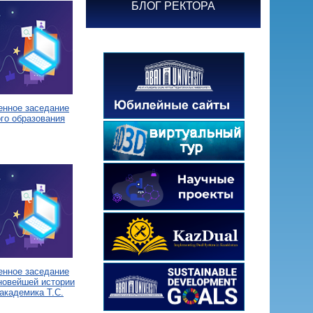
БЛОГ РЕКТОРА
енное заседание
го образования
енное заседание
новейшей истории
академика Т.С.