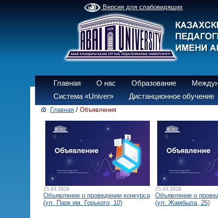
Версия для слабовидящих
Главная
О нас
Образование
Междун
Система «Univer»
Дистанционное обучение
Главная
/
Объявления
25.03.2026
25.03.2026
Объявление о проведении конкурса
Объявление о прове
(ул. Парк им. Горького, 10)
(ул. Жамбыла, 25)