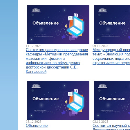
11.12.2025
09.12.2025
Состоится расширенное заседание
Международный open
кафедры «Методики преподавания
тему: «Эволюция по
математики, физики и
социальных педагого
информатики» по обсуждению
стратегические перс
докторской диссертации С.Е.
Каппасовой
05.12.2025
03.12.2025
Объявление
Состоится научный 
Диссертационном со