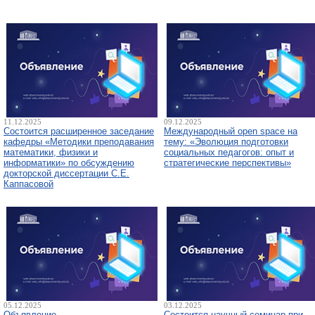
11.12.2025
09.12.2025
Состоится расширенное заседание
Международный open space на
кафедры «Методики преподавания
тему: «Эволюция подготовки
математики, физики и
социальных педагогов: опыт и
информатики» по обсуждению
стратегические перспективы»
докторской диссертации С.Е.
Каппасовой
05.12.2025
03.12.2025
Объявление
Состоится научный семинар при