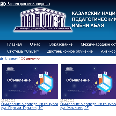
Версия для слабовидящих
Главная
О нас
Образование
Международное со
Система «Univer»
Дистанционное обучение
Антикор
Главная
/
Объявления
25.03.2026
25.03.2026
Объявление о проведении конкурса
Объявление о проведении конкурс
(ул. Парк им. Горького, 10)
(ул. Жамбыла, 25)