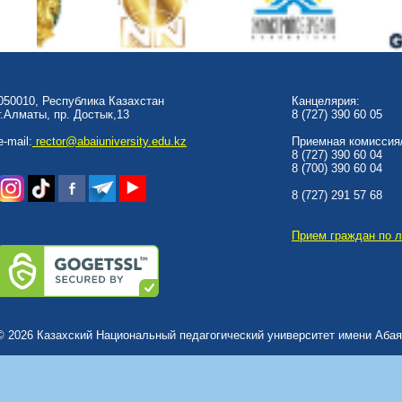
050010, Республика Казахстан
Канцелярия:
г.Алматы, пр. Достык,13
8 (727) 390 60 05
e-mail:
rector@abaiuniversity.edu.kz
Приемная комиссия/
8 (727) 390 60 04
8 (700) 390 60 04
8 (727) 291 57 68
Прием граждан по 
© 2026 Казахский Национальный педагогический университет имени Абая