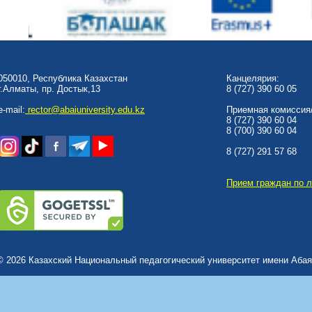
050010, Республика Казахстан
Канцелярия:
г.Алматы, пр. Достык,13
8 (727) 390 60 05
e-mail:
rector@abaiuniversity.edu.kz
Приемная комиссия/
8 (727) 390 60 04
8 (700) 390 60 04
8 (727) 291 57 68
Прием граждан по 
© 2026 Казахский Национальный педагогический университет имени Абая