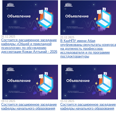
31.12.2025
22.12.2025
Состоится расширенное заседание
В КазНПУ имени Абая
кафедры «Общей и прикладной
опубликованы результаты конкурс
психологии» по обсуждению
на должность профессора-
диссертации Қожан Алтынай - 2026
исследователя и по программе
постдокторантуры
19.12.2025
15.12.2025
Состоится расширенное заседание
Состоится расширенное заседание
кафедры начального образования
кафедры начального образования