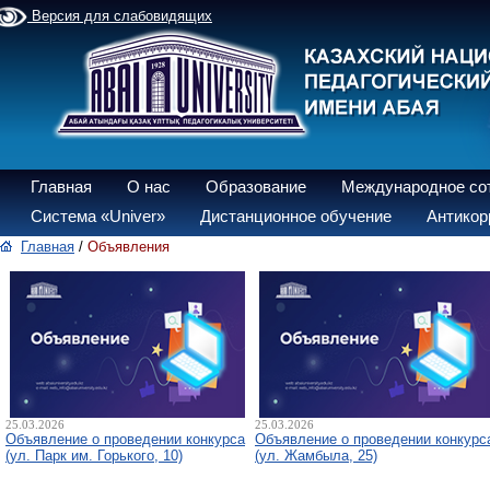
Версия для слабовидящих
Главная
О нас
Образование
Международное со
Система «Univer»
Дистанционное обучение
Антикор
Главная
/
Объявления
25.03.2026
25.03.2026
Объявление о проведении конкурса
Объявление о проведении конкурс
(ул. Парк им. Горького, 10)
(ул. Жамбыла, 25)