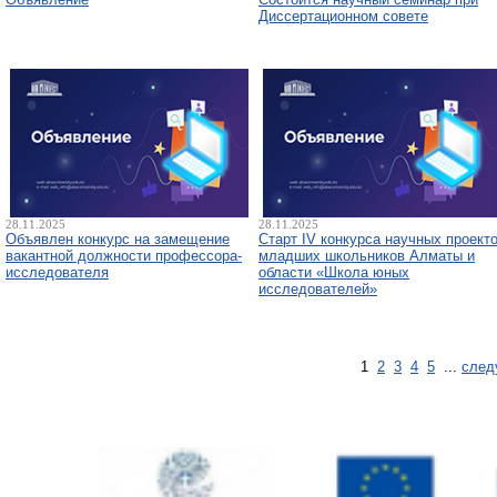
Диссертационном совете
28.11.2025
28.11.2025
Объявлен конкурс на замещение
Старт IV конкурса научных проект
вакантной должности профессора-
младших школьников Алматы и
исследователя
области «Школа юных
исследователей»
1
2
3
4
5
...
след