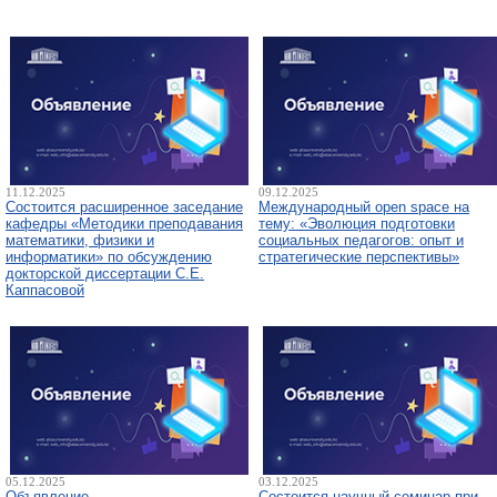
11.12.2025
09.12.2025
Состоится расширенное заседание
Международный open space на
кафедры «Методики преподавания
тему: «Эволюция подготовки
математики, физики и
социальных педагогов: опыт и
информатики» по обсуждению
стратегические перспективы»
докторской диссертации С.Е.
Каппасовой
05.12.2025
03.12.2025
Объявление
Состоится научный семинар при