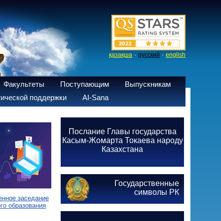
·
·
қазақша
русский
english
Факультеты
Поступающим
Выпускникам
ической поддержки
AI-Sana
Послание Главы государства
Касым-Жомарта Токаева народу
Казахстана
Государственные
символы РК
енное заседание
го образования