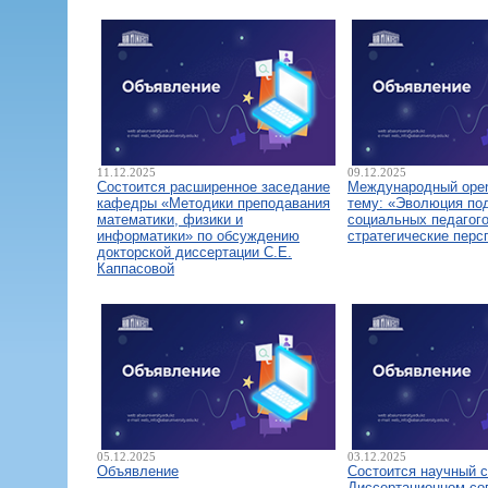
11.12.2025
09.12.2025
Состоится расширенное заседание
Международный open
кафедры «Методики преподавания
тему: «Эволюция по
математики, физики и
социальных педагого
информатики» по обсуждению
стратегические перс
докторской диссертации С.Е.
Каппасовой
05.12.2025
03.12.2025
Объявление
Состоится научный 
Диссертационном со