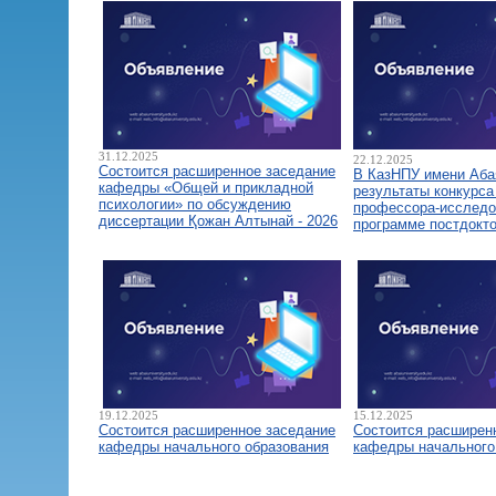
31.12.2025
22.12.2025
Состоится расширенное заседание
В КазНПУ имени Аба
кафедры «Общей и прикладной
результаты конкурса
психологии» по обсуждению
профессора-исследо
диссертации Қожан Алтынай - 2026
программе постдокт
19.12.2025
15.12.2025
Состоится расширенное заседание
Состоится расширен
кафедры начального образования
кафедры начального