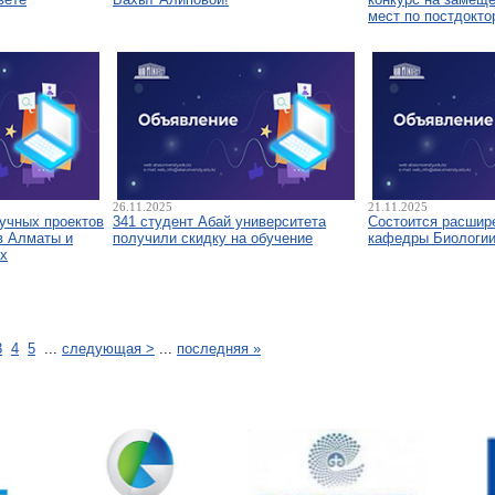
мест по постдокто
26.11.2025
21.11.2025
аучных проектов
341 студент Абай университета
Состоится расшир
в Алматы и
получили скидку на обучение
кафедры Биологи
х
3
4
5
...
следующая >
...
последняя »