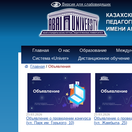
Версия для слабовидящих
Главная
О нас
Образование
Междун
Система «Univer»
Дистанционное обучение
Главная
/
Объявления
25.03.2026
25.03.2026
Объявление о проведении конкурса
Объявление о прове
(ул. Парк им. Горького, 10)
(ул. Жамбыла, 25)