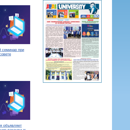
й семинар при
совете
я объявляет
ение вакантных