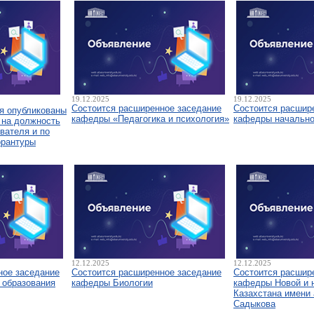
19.12.2025
19.12.2025
Состоится расширенное заседание
Состоится расшир
я опубликованы
кафедры «Педагогика и психология»
кафедры начально
 на должность
вателя и по
орантуры
12.12.2025
12.12.2025
ное заседание
Состоится расширенное заседание
Состоится расшир
 образования
кафедры Биологии
кафедры Новой и 
Казахстана имени 
Садыкова