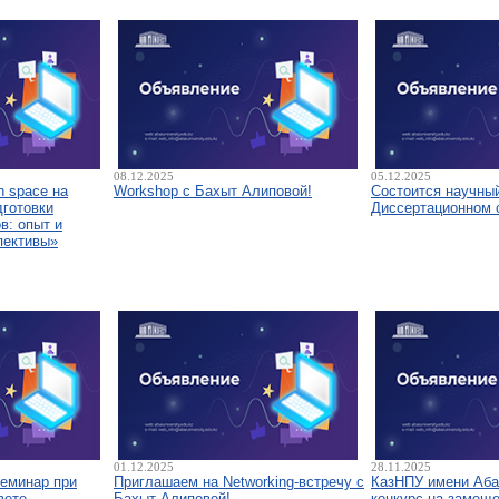
08.12.2025
05.12.2025
 space на
Workshop с Бахыт Алиповой!
Состоится научны
дготовки
Диссертационном 
в: опыт и
пективы»
01.12.2025
28.11.2025
семинар при
Приглашаем на Networking-встречу с
КазНПУ имени Аба
вете
Бахыт Алиповой!
конкурс на замещ