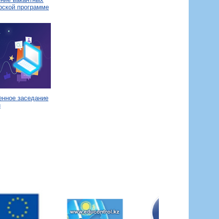
рской программе
енное заседание
и