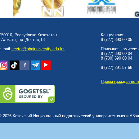
050010, Республика Казахстан
Канцелярия:
г.Алматы, пр. Достык,13
8 (727) 390 60 05
e-mail:
rector@abaiuniversity.edu.kz
Приемная комиссия/
8 (727) 390 60 04
8 (700) 390 60 04
8 (727) 291 57 68
Прием граждан по 
© 2026 Казахский Национальный педагогический университет имени Абая