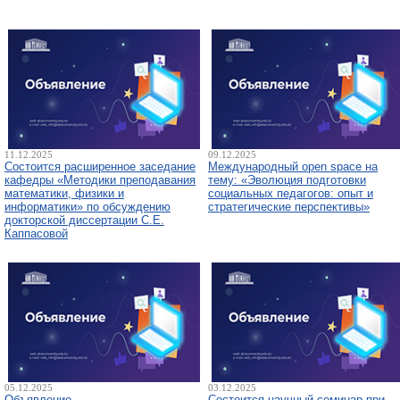
11.12.2025
09.12.2025
Состоится расширенное заседание
Международный open space на
кафедры «Методики преподавания
тему: «Эволюция подготовки
математики, физики и
социальных педагогов: опыт и
информатики» по обсуждению
стратегические перспективы»
докторской диссертации С.Е.
Каппасовой
05.12.2025
03.12.2025
Объявление
Состоится научный семинар при