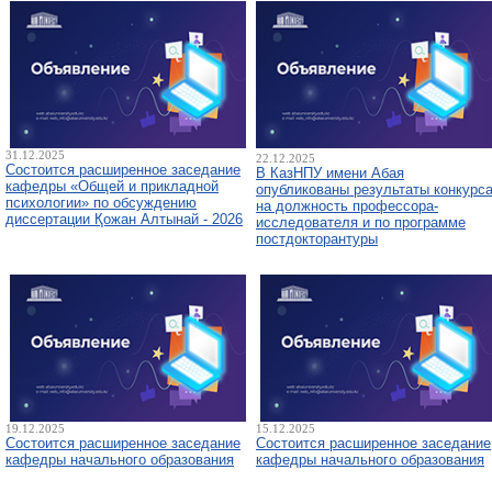
31.12.2025
22.12.2025
Состоится расширенное заседание
В КазНПУ имени Абая
кафедры «Общей и прикладной
опубликованы результаты конкурс
психологии» по обсуждению
на должность профессора-
диссертации Қожан Алтынай - 2026
исследователя и по программе
постдокторантуры
19.12.2025
15.12.2025
Состоится расширенное заседание
Состоится расширенное заседание
кафедры начального образования
кафедры начального образования