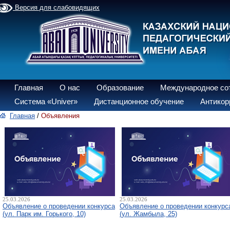
Версия для слабовидящих
Главная
О нас
Образование
Международное со
Система «Univer»
Дистанционное обучение
Антикор
Главная
/
Объявления
25.03.2026
25.03.2026
Объявление о проведении конкурса
Объявление о проведении конкурс
(ул. Парк им. Горького, 10)
(ул. Жамбыла, 25)