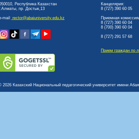
050010, Республика Казахстан
Канцелярия:
г.Алматы, пр. Достык,13
8 (727) 390 60 05
e-mail:
rector@abaiuniversity.edu.kz
Приемная комиссия/
8 (727) 390 60 04
8 (700) 390 60 04
8 (727) 291 57 68
Прием граждан по 
© 2026 Казахский Национальный педагогический университет имени Абая