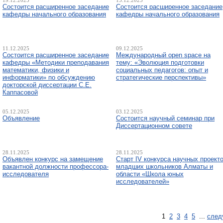
19.12.2025
15.12.2025
Состоится расширенное заседание
Состоится расширенное заседание
кафедры начального образования
кафедры начального образования
11.12.2025
09.12.2025
Состоится расширенное заседание
Международный open space на
кафедры «Методики преподавания
тему: «Эволюция подготовки
математики, физики и
социальных педагогов: опыт и
информатики» по обсуждению
стратегические перспективы»
докторской диссертации С.Е.
Каппасовой
05.12.2025
03.12.2025
Объявление
Состоится научный семинар при
Диссертационном совете
28.11.2025
28.11.2025
Объявлен конкурс на замещение
Старт IV конкурса научных проект
вакантной должности профессора-
младших школьников Алматы и
исследователя
области «Школа юных
исследователей»
1
2
3
4
5
...
след