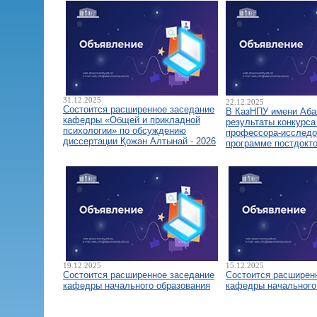
31.12.2025
22.12.2025
Состоится расширенное заседание
В КазНПУ имени Аба
кафедры «Общей и прикладной
результаты конкурса
психологии» по обсуждению
профессора-исследо
диссертации Қожан Алтынай - 2026
программе постдокт
19.12.2025
15.12.2025
Состоится расширенное заседание
Состоится расширен
кафедры начального образования
кафедры начального