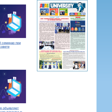
й семинар при
совете
я объявляет
ение вакантных