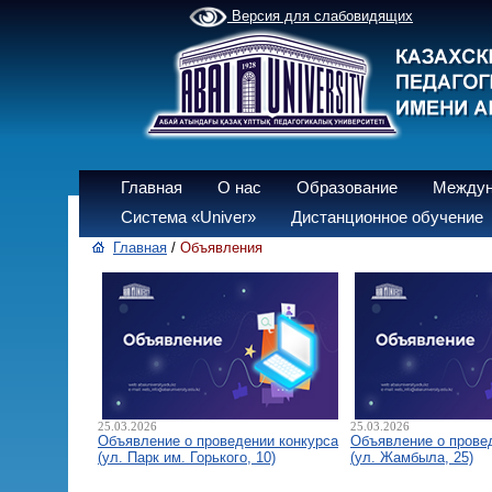
Версия для слабовидящих
Главная
О нас
Образование
Междун
Система «Univer»
Дистанционное обучение
Главная
/
Объявления
25.03.2026
25.03.2026
Объявление о проведении конкурса
Объявление о прове
(ул. Парк им. Горького, 10)
(ул. Жамбыла, 25)