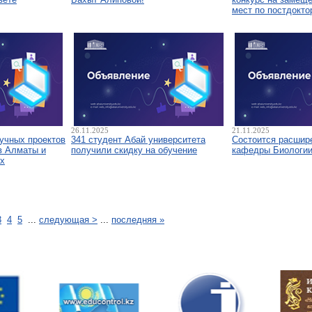
мест по постдокто
26.11.2025
21.11.2025
аучных проектов
341 студент Абай университета
Состоится расшир
в Алматы и
получили скидку на обучение
кафедры Биологи
х
3
4
5
...
следующая >
...
последняя »