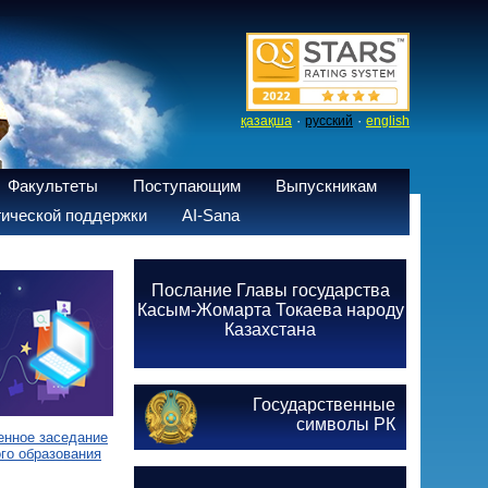
·
·
қазақша
русский
english
Факультеты
Поступающим
Выпускникам
ической поддержки
AI-Sana
Послание Главы государства
Касым-Жомарта Токаева народу
Казахстана
Государственные
символы РК
енное заседание
го образования