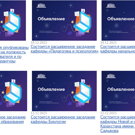
19.12.2025
19.12.2025
Состоится расширенное заседание
Состоится расшир
я опубликованы
кафедры «Педагогика и психология»
кафедры начально
 на должность
вателя и по
орантуры
12.12.2025
12.12.2025
ное заседание
Состоится расширенное заседание
Состоится расшир
 образования
кафедры Биологии
кафедры Новой и 
Казахстана имени 
Садыкова