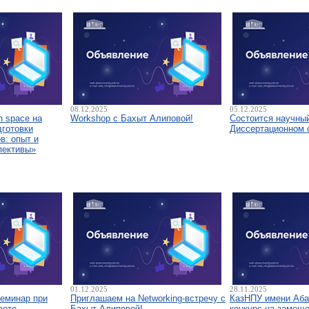
08.12.2025
05.12.2025
 space на
Workshop с Бахыт Алиповой!
Состоится научны
дготовки
Диссертационном 
в: опыт и
пективы»
01.12.2025
28.11.2025
семинар при
Приглашаем на Networking-встречу с
КазНПУ имени Аба
вете
Бахыт Алиповой!
конкурс на замещ