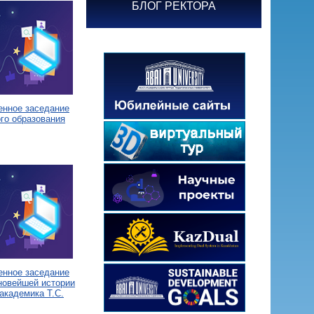
БЛОГ РЕКТОРА
енное заседание
го образования
енное заседание
новейшей истории
академика Т.С.