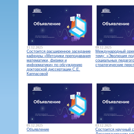
11.12.2025
09.12.2025
Состоится расширенное заседание
Международный open
кафедры «Методики преподавания
тему: «Эволюция по
математики, физики и
социальных педагого
информатики» по обсуждению
стратегические перс
докторской диссертации С.Е.
Каппасовой
05.12.2025
03.12.2025
Объявление
Состоится научный 
Диссертационном со