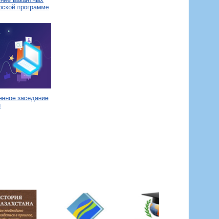
рской программе
енное заседание
и