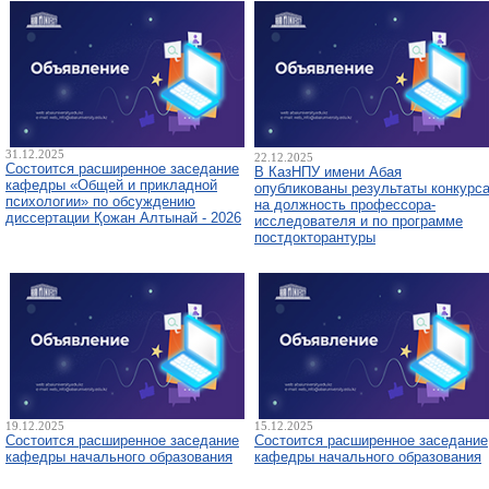
31.12.2025
22.12.2025
Состоится расширенное заседание
В КазНПУ имени Абая
кафедры «Общей и прикладной
опубликованы результаты конкурс
психологии» по обсуждению
на должность профессора-
диссертации Қожан Алтынай - 2026
исследователя и по программе
постдокторантуры
19.12.2025
15.12.2025
Состоится расширенное заседание
Состоится расширенное заседание
кафедры начального образования
кафедры начального образования