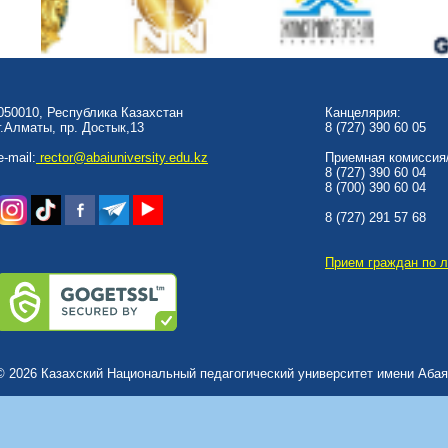
050010, Республика Казахстан
Канцелярия:
г.Алматы, пр. Достык,13
8 (727) 390 60 05
e-mail:
rector@abaiuniversity.edu.kz
Приемная комиссия/
8 (727) 390 60 04
8 (700) 390 60 04
8 (727) 291 57 68
Прием граждан по 
© 2026 Казахский Национальный педагогический университет имени Абая