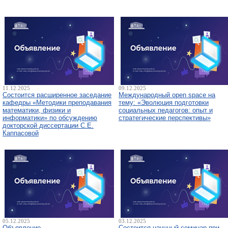
11.12.2025
09.12.2025
Состоится расширенное заседание
Международный open space на
кафедры «Методики преподавания
тему: «Эволюция подготовки
математики, физики и
социальных педагогов: опыт и
информатики» по обсуждению
стратегические перспективы»
докторской диссертации С.Е.
Каппасовой
05.12.2025
03.12.2025
Объявление
Состоится научный семинар при