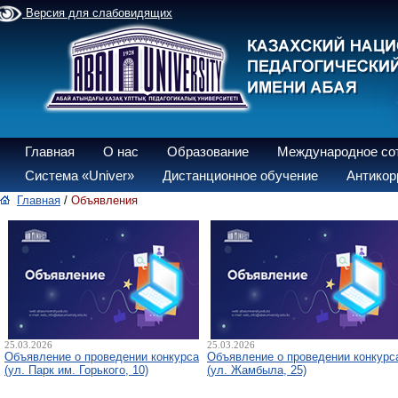
Версия для слабовидящих
Главная
О нас
Образование
Международное со
Система «Univer»
Дистанционное обучение
Антикор
Главная
/
Объявления
25.03.2026
25.03.2026
Объявление о проведении конкурса
Объявление о проведении конкурс
(ул. Парк им. Горького, 10)
(ул. Жамбыла, 25)