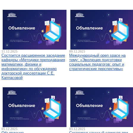
11.12.2025
09.12.2025
Состоится расширенное заседание
Международный open space на
кафедры «Методики преподавания
тему: «Эволюция подготовки
математики, физики и
социальных педагогов: опыт и
информатики» по обсуждению
стратегические перспективы»
докторской диссертации С.Е.
Каппасовой
05.12.2025
03.12.2025
Объявление
Состоится научный семинар при