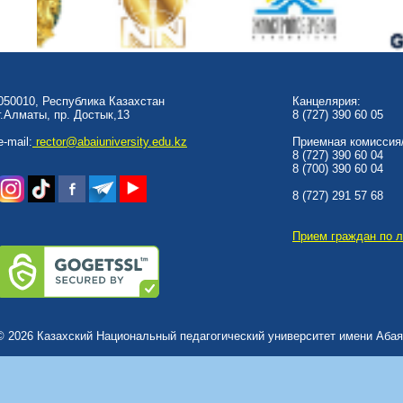
050010, Республика Казахстан
Канцелярия:
г.Алматы, пр. Достык,13
8 (727) 390 60 05
e-mail:
rector@abaiuniversity.edu.kz
Приемная комиссия/
8 (727) 390 60 04
8 (700) 390 60 04
8 (727) 291 57 68
Прием граждан по 
© 2026 Казахский Национальный педагогический университет имени Абая