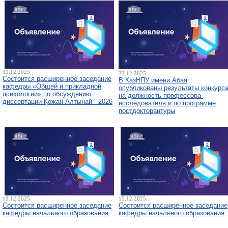
31.12.2025
22.12.2025
Состоится расширенное заседание
В КазНПУ имени Абая
кафедры «Общей и прикладной
опубликованы результаты конкурс
психологии» по обсуждению
на должность профессора-
диссертации Қожан Алтынай - 2026
исследователя и по программе
постдокторантуры
19.12.2025
15.12.2025
Состоится расширенное заседание
Состоится расширенное заседание
кафедры начального образования
кафедры начального образования