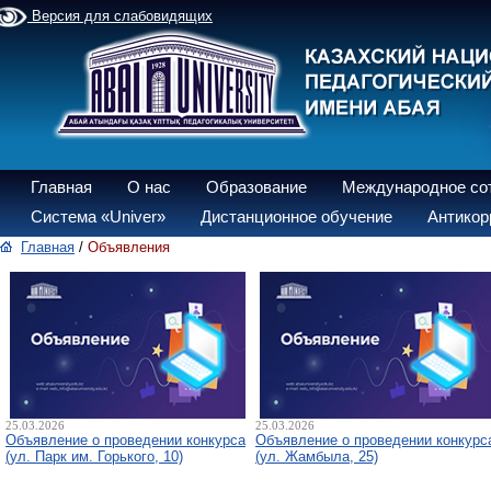
Версия для слабовидящих
Главная
О нас
Образование
Международное со
Система «Univer»
Дистанционное обучение
Антикор
Главная
/
Объявления
25.03.2026
25.03.2026
Объявление о проведении конкурса
Объявление о проведении конкурс
(ул. Парк им. Горького, 10)
(ул. Жамбыла, 25)