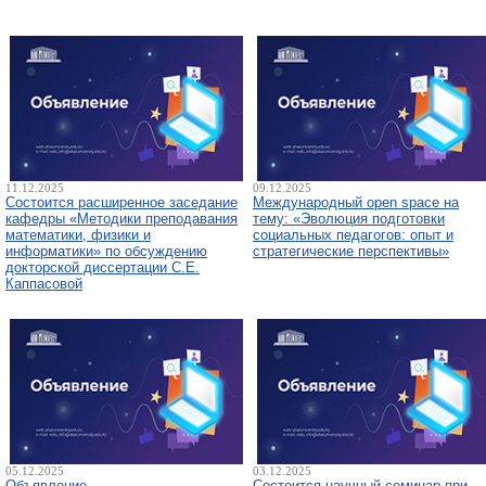
11.12.2025
09.12.2025
Состоится расширенное заседание
Международный open space на
кафедры «Методики преподавания
тему: «Эволюция подготовки
математики, физики и
социальных педагогов: опыт и
информатики» по обсуждению
стратегические перспективы»
докторской диссертации С.Е.
Каппасовой
05.12.2025
03.12.2025
Объявление
Состоится научный семинар при