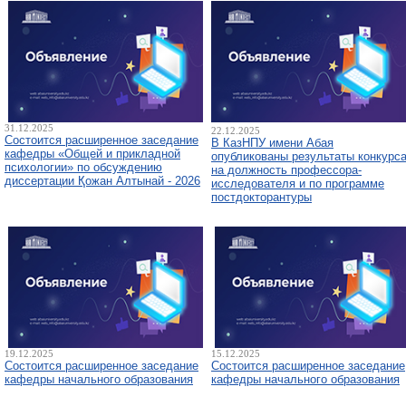
31.12.2025
22.12.2025
Состоится расширенное заседание
В КазНПУ имени Абая
кафедры «Общей и прикладной
опубликованы результаты конкурс
психологии» по обсуждению
на должность профессора-
диссертации Қожан Алтынай - 2026
исследователя и по программе
постдокторантуры
19.12.2025
15.12.2025
Состоится расширенное заседание
Состоится расширенное заседание
кафедры начального образования
кафедры начального образования