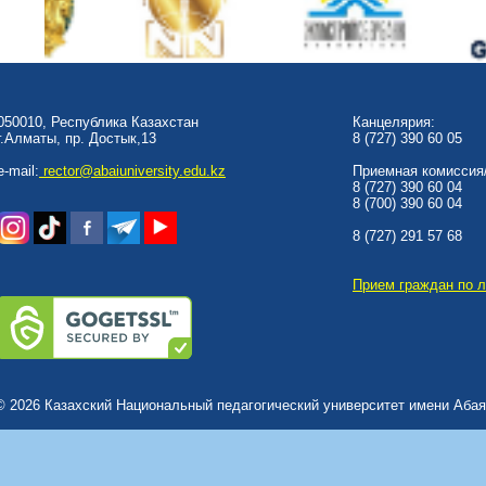
050010, Республика Казахстан
Канцелярия:
г.Алматы, пр. Достык,13
8 (727) 390 60 05
e-mail:
rector@abaiuniversity.edu.kz
Приемная комиссия/
8 (727) 390 60 04
8 (700) 390 60 04
8 (727) 291 57 68
Прием граждан по 
© 2026 Казахский Национальный педагогический университет имени Абая