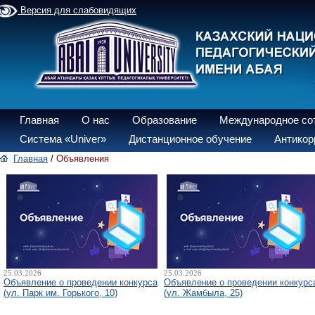
Версия для слабовидящих
Главная
О нас
Образование
Международное со
Система «Univer»
Дистанционное обучение
Антикор
Главная
/
Объявления
25.03.2026
25.03.2026
Объявление о проведении конкурса
Объявление о проведении конкурс
(ул. Парк им. Горького, 10)
(ул. Жамбыла, 25)