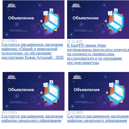
31.12.2025
22.12.2025
Состоится расширенное заседание
В КазНПУ имени Абая
кафедры «Общей и прикладной
опубликованы результаты конкурс
психологии» по обсуждению
на должность профессора-
диссертации Қожан Алтынай - 2026
исследователя и по программе
постдокторантуры
19.12.2025
15.12.2025
Состоится расширенное заседание
Состоится расширенное заседание
кафедры начального образования
кафедры начального образования