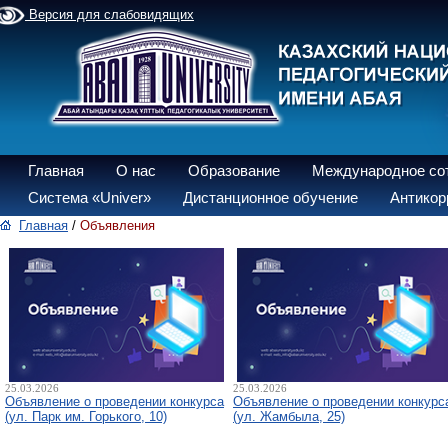
Версия для слабовидящих
Главная
О нас
Образование
Международное со
Система «Univer»
Дистанционное обучение
Антикор
Главная
/
Объявления
25.03.2026
25.03.2026
Объявление о проведении конкурса
Объявление о проведении конкурс
(ул. Парк им. Горького, 10)
(ул. Жамбыла, 25)