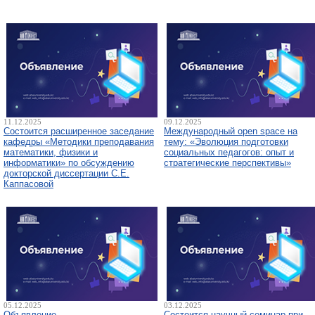
11.12.2025
09.12.2025
Состоится расширенное заседание
Международный open space на
кафедры «Методики преподавания
тему: «Эволюция подготовки
математики, физики и
социальных педагогов: опыт и
информатики» по обсуждению
стратегические перспективы»
докторской диссертации С.Е.
Каппасовой
05.12.2025
03.12.2025
Объявление
Состоится научный семинар при