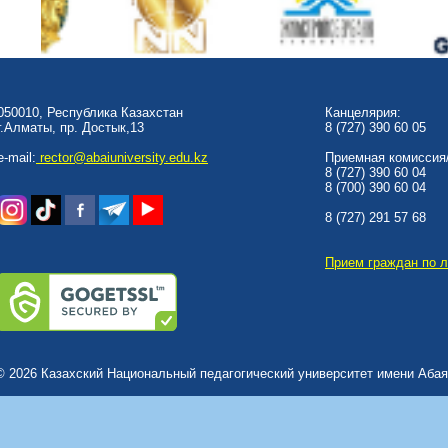
050010, Республика Казахстан
Канцелярия:
г.Алматы, пр. Достык,13
8 (727) 390 60 05
e-mail:
rector@abaiuniversity.edu.kz
Приемная комиссия/
8 (727) 390 60 04
8 (700) 390 60 04
8 (727) 291 57 68
Прием граждан по 
© 2026 Казахский Национальный педагогический университет имени Абая