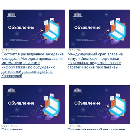
11.12.2025
09.12.2025
Состоится расширенное заседание
Международный open space на
кафедры «Методики преподавания
тему: «Эволюция подготовки
математики, физики и
социальных педагогов: опыт и
информатики» по обсуждению
стратегические перспективы»
докторской диссертации С.Е.
Каппасовой
05.12.2025
03.12.2025
Объявление
Состоится научный семинар при