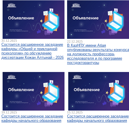
31.12.2025
22.12.2025
Состоится расширенное заседание
В КазНПУ имени Абая
кафедры «Общей и прикладной
опубликованы результаты конкурс
психологии» по обсуждению
на должность профессора-
диссертации Қожан Алтынай - 2026
исследователя и по программе
постдокторантуры
19.12.2025
15.12.2025
Состоится расширенное заседание
Состоится расширенное заседание
кафедры начального образования
кафедры начального образования