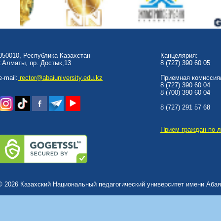
050010, Республика Казахстан
Канцелярия:
г.Алматы, пр. Достык,13
8 (727) 390 60 05
e-mail:
rector@abaiuniversity.edu.kz
Приемная комиссия/
8 (727) 390 60 04
8 (700) 390 60 04
8 (727) 291 57 68
Прием граждан по 
© 2026 Казахский Национальный педагогический университет имени Абая