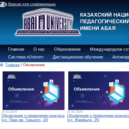
Версия для слабовидящих
Главная
О нас
Образование
Международное со
Система «Univer»
Дистанционное обучение
Антикор
Главная
/
Объявления
25.03.2026
25.03.2026
Объявление о проведении конкурса
Объявление о проведении конкурс
(ул. Парк им. Горького, 10)
(ул. Жамбыла, 25)