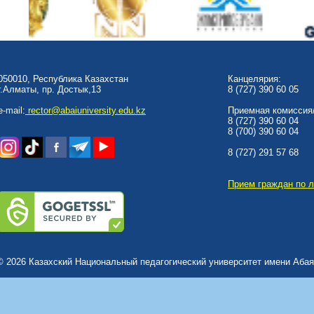
050010, Республика Казахстан
Канцелярия:
г.Алматы, пр. Достык,13
8 (727) 390 60 05
e-mail:
rector@abaiuniversity.edu.kz
Приемная комиссия/
8 (727) 390 60 04
8 (700) 390 60 04
8 (727) 291 57 68
Прием граждан по 
© 2026 Казахский Национальный педагогический университет имени Абая