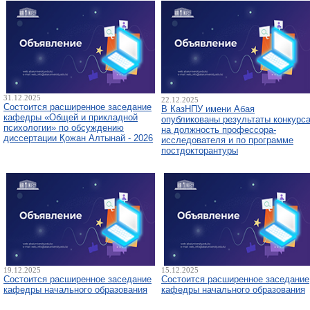
31.12.2025
22.12.2025
Состоится расширенное заседание
В КазНПУ имени Абая
кафедры «Общей и прикладной
опубликованы результаты конкурс
психологии» по обсуждению
на должность профессора-
диссертации Қожан Алтынай - 2026
исследователя и по программе
постдокторантуры
19.12.2025
15.12.2025
Состоится расширенное заседание
Состоится расширенное заседание
кафедры начального образования
кафедры начального образования