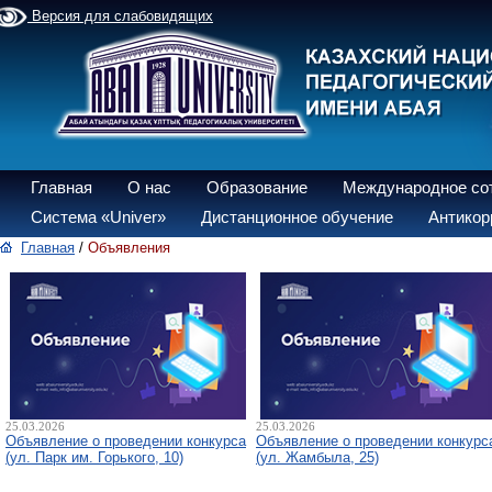
Версия для слабовидящих
Главная
О нас
Образование
Международное со
Система «Univer»
Дистанционное обучение
Антикор
Главная
/
Объявления
25.03.2026
25.03.2026
Объявление о проведении конкурса
Объявление о проведении конкурс
(ул. Парк им. Горького, 10)
(ул. Жамбыла, 25)