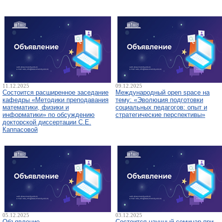
11.12.2025
09.12.2025
Состоится расширенное заседание
Международный open space на
кафедры «Методики преподавания
тему: «Эволюция подготовки
математики, физики и
социальных педагогов: опыт и
информатики» по обсуждению
стратегические перспективы»
докторской диссертации С.Е.
Каппасовой
05.12.2025
03.12.2025
Объявление
Состоится научный семинар при