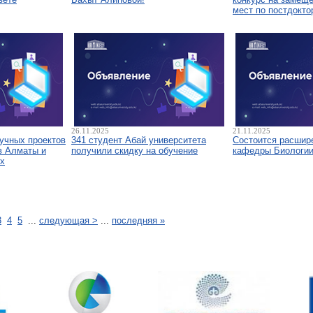
мест по постдокто
26.11.2025
21.11.2025
аучных проектов
341 студент Абай университета
Состоится расшир
в Алматы и
получили скидку на обучение
кафедры Биологи
х
3
4
5
...
следующая >
...
последняя »