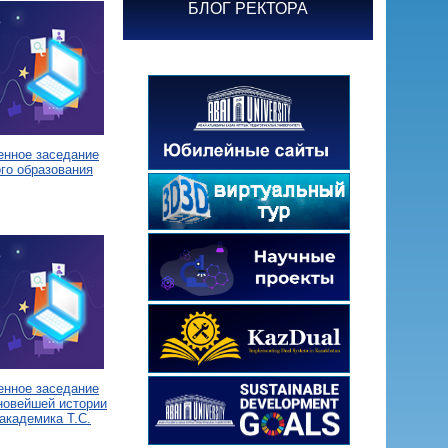
БЛОГ РЕКТОРА
енное заседание
го образования
енное заседание
новейшей истории
академика Т.С.