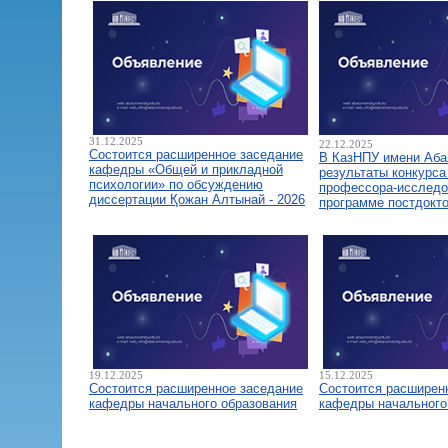
31.12.2025
22.12.2025
Состоится расширенное заседание
В КазНПУ имени Аба
кафедры «Общей и прикладной
результаты конкурса
психологии» по обсуждению
профессора-исследо
диссертации Қожан Алтынай - 2026
программе постдокт
19.12.2025
15.12.2025
Состоится расширенное заседание
Состоится расширен
кафедры начального образования
кафедры начального