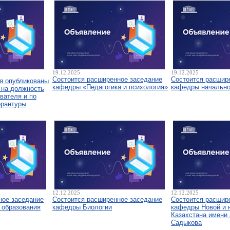
19.12.2025
19.12.2025
Состоится расширенное заседание
Состоится расшир
я опубликованы
кафедры «Педагогика и психология»
кафедры начально
 на должность
вателя и по
орантуры
12.12.2025
12.12.2025
ное заседание
Состоится расширенное заседание
Состоится расшир
 образования
кафедры Биологии
кафедры Новой и 
Казахстана имени 
Садыкова