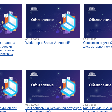
08.12.2025
05.12.2025
 space на
Workshop с Бахыт Алиповой!
Состоится научны
дготовки
Диссертационном 
в: опыт и
пективы»
01.12.2025
28.11.2025
семинар при
Приглашаем на Networking-встречу с
КазНПУ имени Аба
вете
Бахыт Алиповой!
конкурс на замещ