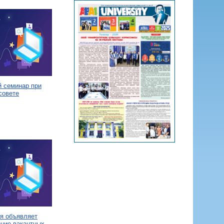
й семинар при
совете
я объявляет
ение вакантных