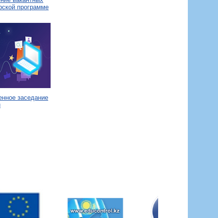
рской программе
енное заседание
и