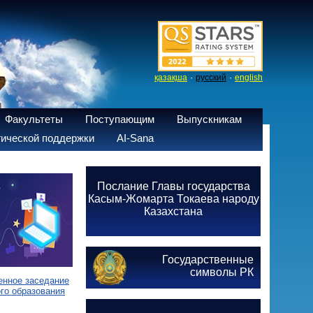
·
·
қазақша
русский
english
Факультеты
Поступающим
Выпускникам
ической поддержки
AI-Sana
Послание Главы государства
Касым-Жомарта Токаева народу
Казахстана
Государственные
символы РК
енное заседание
го образования