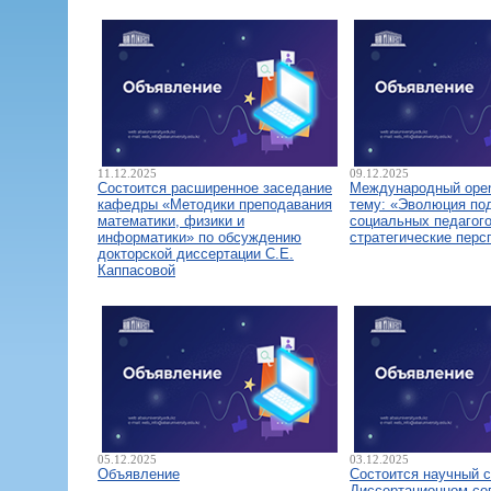
11.12.2025
09.12.2025
Состоится расширенное заседание
Международный open
кафедры «Методики преподавания
тему: «Эволюция по
математики, физики и
социальных педагого
информатики» по обсуждению
стратегические перс
докторской диссертации С.Е.
Каппасовой
05.12.2025
03.12.2025
Объявление
Состоится научный 
Диссертационном со