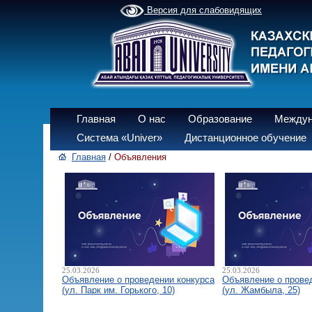
Версия для слабовидящих
Главная
О нас
Образование
Междун
Система «Univer»
Дистанционное обучение
Главная
/
Объявления
25.03.2026
25.03.2026
Объявление о проведении конкурса
Объявление о прове
(ул. Парк им. Горького, 10)
(ул. Жамбыла, 25)