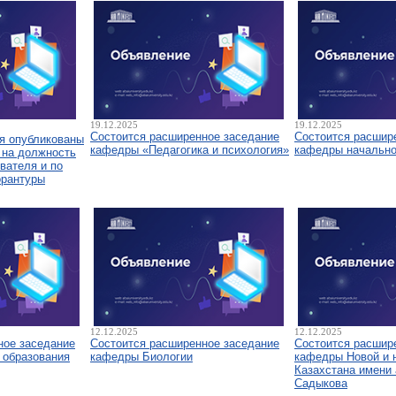
19.12.2025
19.12.2025
Состоится расширенное заседание
Состоится расшир
я опубликованы
кафедры «Педагогика и психология»
кафедры начально
 на должность
вателя и по
орантуры
12.12.2025
12.12.2025
ное заседание
Состоится расширенное заседание
Состоится расшир
 образования
кафедры Биологии
кафедры Новой и 
Казахстана имени 
Садыкова