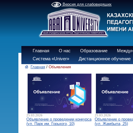
Версия для слабовидящих
Главная
О нас
Образование
Междун
Система «Univer»
Дистанционное обучение
Главная
/
Объявления
25.03.2026
25.03.2026
Объявление о проведении конкурса
Объявление о прове
(ул. Парк им. Горького, 10)
(ул. Жамбыла, 25)