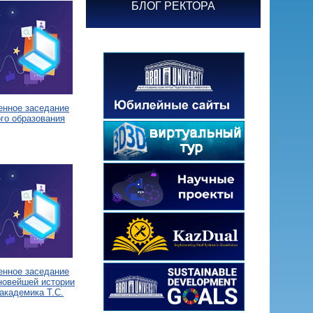
БЛОГ РЕКТОРА
енное заседание
го образования
енное заседание
новейшей истории
академика Т.С.