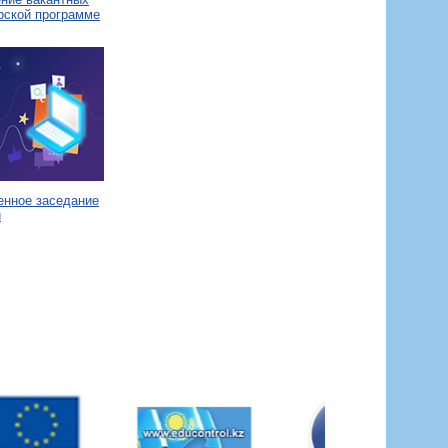
рской программе
енное заседание
и