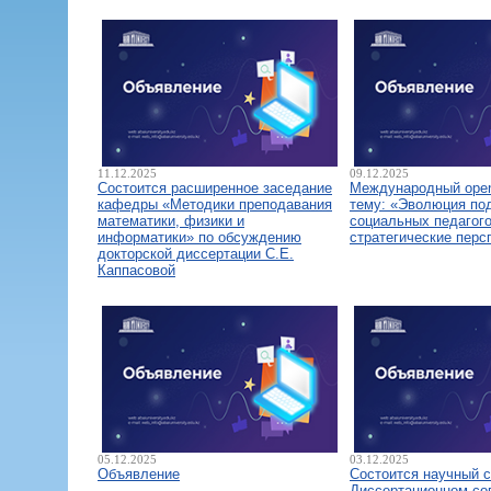
11.12.2025
09.12.2025
Состоится расширенное заседание
Международный open
кафедры «Методики преподавания
тему: «Эволюция по
математики, физики и
социальных педагого
информатики» по обсуждению
стратегические перс
докторской диссертации С.Е.
Каппасовой
05.12.2025
03.12.2025
Объявление
Состоится научный 
Диссертационном со