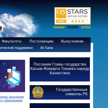
·
·
қазақша
русский
english
Факультеты
Поступающим
Выпускникам
ической поддержки
AI-Sana
Послание Главы государства
Касым-Жомарта Токаева народу
Казахстана
Государственные
символы РК
енное заседание
го образования