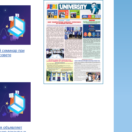
й семинар при
совете
я объявляет
ение вакантных