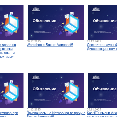
08.12.2025
05.12.2025
 space на
Workshop с Бахыт Алиповой!
Состоится научны
дготовки
Диссертационном 
в: опыт и
пективы»
01.12.2025
28.11.2025
семинар при
Приглашаем на Networking-встречу с
КазНПУ имени Аба
вете
Бахыт Алиповой!
конкурс на замещ