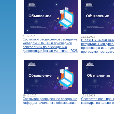
31.12.2025
22.12.2025
Состоится расширенное заседание
В КазНПУ имени Аба
кафедры «Общей и прикладной
результаты конкурса
психологии» по обсуждению
профессора-исследо
диссертации Қожан Алтынай - 2026
программе постдокт
19.12.2025
15.12.2025
Состоится расширенное заседание
Состоится расширен
кафедры начального образования
кафедры начального