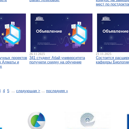
мест по постдокто
26.11.2025
21.11.2025
аучных проектов
341 студент Абай университета
Состоится расшир
в Алматы и
получили скидку на обучение
кафедры Биологи
х
3
4
5
...
следующая >
...
последняя »