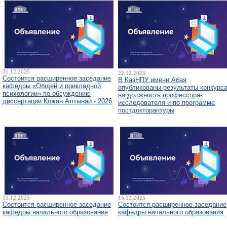
31.12.2025
22.12.2025
Состоится расширенное заседание
В КазНПУ имени Абая
кафедры «Общей и прикладной
опубликованы результаты конкурс
психологии» по обсуждению
на должность профессора-
диссертации Қожан Алтынай - 2026
исследователя и по программе
постдокторантуры
19.12.2025
15.12.2025
Состоится расширенное заседание
Состоится расширенное заседание
кафедры начального образования
кафедры начального образования