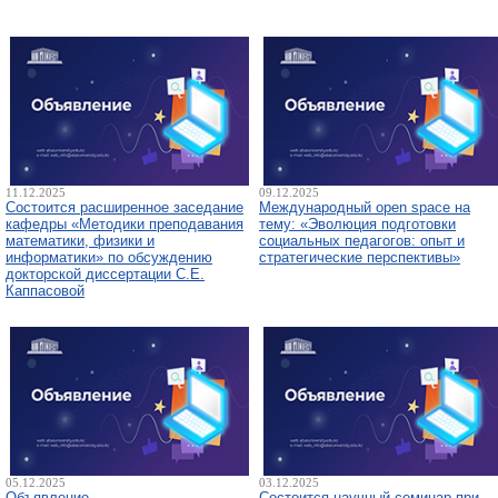
11.12.2025
09.12.2025
Состоится расширенное заседание
Международный open space на
кафедры «Методики преподавания
тему: «Эволюция подготовки
математики, физики и
социальных педагогов: опыт и
информатики» по обсуждению
стратегические перспективы»
докторской диссертации С.Е.
Каппасовой
05.12.2025
03.12.2025
Объявление
Состоится научный семинар при