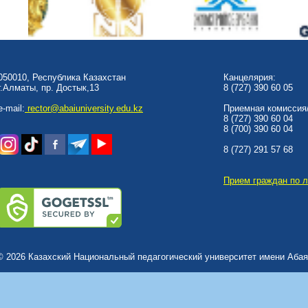
050010, Республика Казахстан
Канцелярия:
г.Алматы, пр. Достык,13
8 (727) 390 60 05
e-mail:
rector@abaiuniversity.edu.kz
Приемная комиссия/
8 (727) 390 60 04
8 (700) 390 60 04
8 (727) 291 57 68
Прием граждан по 
© 2026 Казахский Национальный педагогический университет имени Абая