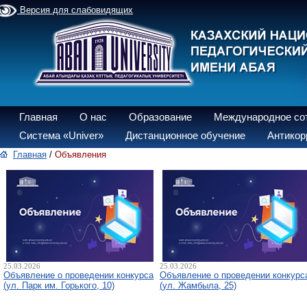
Версия для слабовидящих
Главная
О нас
Образование
Международное со
Система «Univer»
Дистанционное обучение
Антикор
Главная
/
Объявления
25.03.2026
25.03.2026
Объявление о проведении конкурса
Объявление о проведении конкурс
(ул. Парк им. Горького, 10)
(ул. Жамбыла, 25)