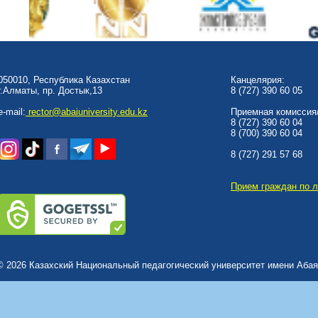
050010, Республика Казахстан
Канцелярия:
г.Алматы, пр. Достык,13
8 (727) 390 60 05
e-mail:
rector@abaiuniversity.edu.kz
Приемная комиссия/
8 (727) 390 60 04
8 (700) 390 60 04
8 (727) 291 57 68
Прием граждан по 
© 2026 Казахский Национальный педагогический университет имени Абая