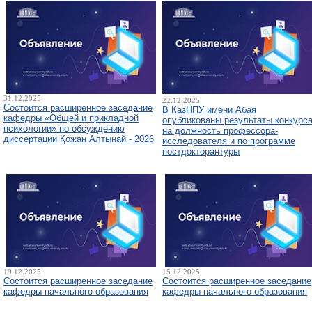
31.12.2025
22.12.2025
Состоится расширенное заседание
В КазНПУ имени Абая
кафедры «Общей и прикладной
опубликованы результаты конкурс
психологии» по обсуждению
на должность профессора-
диссертации Қожан Алтынай - 2026
исследователя и по программе
постдокторантуры
19.12.2025
15.12.2025
Состоится расширенное заседание
Состоится расширенное заседание
кафедры начального образования
кафедры начального образования