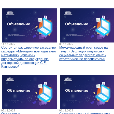
11.12.2025
09.12.2025
Состоится расширенное заседание
Международный open space на
кафедры «Методики преподавания
тему: «Эволюция подготовки
математики, физики и
социальных педагогов: опыт и
информатики» по обсуждению
стратегические перспективы»
докторской диссертации С.Е.
Каппасовой
05.12.2025
03.12.2025
Объявление
Состоится научный семинар при