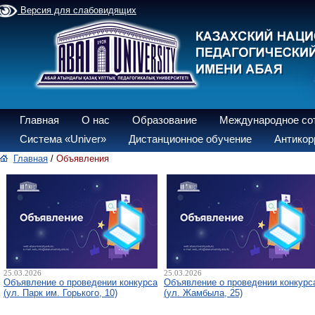
Версия для слабовидящих
Главная
О нас
Образование
Международное со
Система «Univer»
Дистанционное обучение
Антикор
Главная
/
Объявления
25.03.2026
25.03.2026
Объявление о проведении конкурса
Объявление о проведении конкурс
(ул. Парк им. Горького, 10)
(ул. Жамбыла, 25)