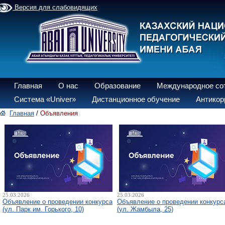
Версия для слабовидящих
Главная
О нас
Образование
Международное со
Система «Univer»
Дистанционное обучение
Антикор
Главная
/
Объявления
25.03.2026
25.03.2026
Объявление о проведении конкурса
Объявление о проведении конкурс
(ул. Парк им. Горького, 10)
(ул. Жамбыла, 25)