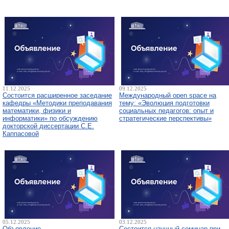
11.12.2025
09.12.2025
Состоится расширенное заседание
Международный open space на
кафедры «Методики преподавания
тему: «Эволюция подготовки
математики, физики и
социальных педагогов: опыт и
информатики» по обсуждению
стратегические перспективы»
докторской диссертации С.Е.
Каппасовой
05.12.2025
03.12.2025
Объявление
Состоится научный семинар при