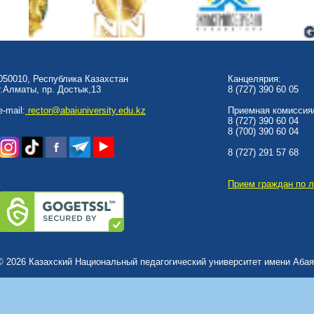
050010, Республика Казахстан
Канцелярия:
г.Алматы, пр. Достык,13
8 (727) 390 60 05
e-mail:
rector@abaiuniversity.edu.kz
Приемная комиссия/
8 (727) 390 60 04
8 (700) 390 60 04
8 (727) 291 57 68
Прием граждан по 
© 2026 Казахский Национальный педагогический университет имени Абая