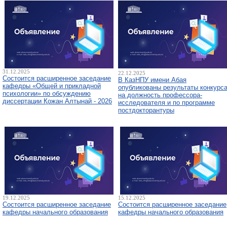
31.12.2025
22.12.2025
Состоится расширенное заседание
В КазНПУ имени Абая
кафедры «Общей и прикладной
опубликованы результаты конкурс
психологии» по обсуждению
на должность профессора-
диссертации Қожан Алтынай - 2026
исследователя и по программе
постдокторантуры
19.12.2025
15.12.2025
Состоится расширенное заседание
Состоится расширенное заседание
кафедры начального образования
кафедры начального образования