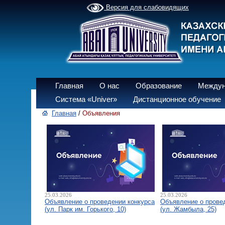
Версия для слабовидящих
Главная
О нас
Образование
Междун
Система «Univer»
Дистанционное обучение
Главная
/
Объявления
25.03.2026
25.03.2026
Объявление о проведении конкурса
Объявление о прове
(ул. Парк им. Горького, 10)
(ул. Жамбыла, 25)