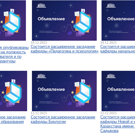
19.12.2025
19.12.2025
Состоится расширенное заседание
Состоится расшир
я опубликованы
кафедры «Педагогика и психология»
кафедры начально
 на должность
вателя и по
орантуры
12.12.2025
12.12.2025
ное заседание
Состоится расширенное заседание
Состоится расшир
 образования
кафедры Биологии
кафедры Новой и 
Казахстана имени 
Садыкова