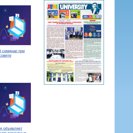
й семинар при
совете
я объявляет
ение вакантных