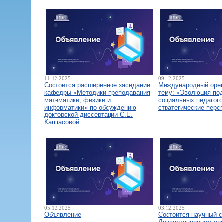
11.12.2025
09.12.2025
Состоится расширенное заседание
Международный open
кафедры «Методики преподавания
тему: «Эволюция по
математики, физики и
социальных педагого
информатики» по обсуждению
стратегические перс
докторской диссертации С.Е.
Каппасовой
05.12.2025
03.12.2025
Объявление
Состоится научный 
Диссертационном со