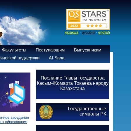
·
·
қазақша
русский
english
Факультеты
Поступающим
Выпускникам
ической поддержки
AI-Sana
Послание Главы государства
Касым-Жомарта Токаева народу
Казахстана
Государственные
символы РК
енное заседание
го образования