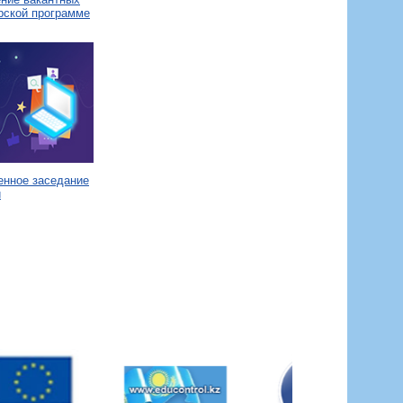
рской программе
енное заседание
и