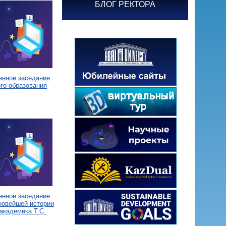
БЛОГ РЕКТОРА
енное заседание
го образования
енное заседание
новейшей истории
академика Т.С.