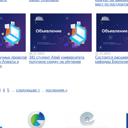
мест по постдокто
26.11.2025
21.11.2025
аучных проектов
341 студент Абай университета
Состоится расшир
в Алматы и
получили скидку на обучение
кафедры Биологи
х
3
4
5
...
следующая >
...
последняя »