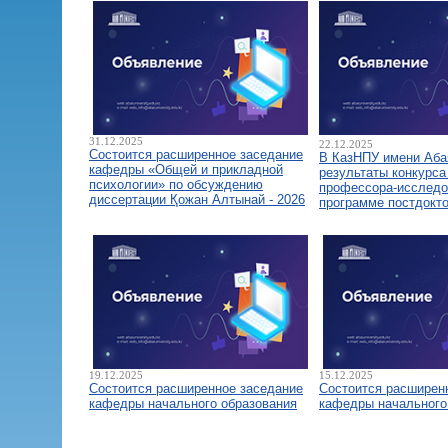
31.12.2025
22.12.2025
Состоится расширенное заседание
В КазНПУ имени Аба
кафедры «Общей и прикладной
результаты конкурса
психологии» по обсуждению
профессора-исследо
диссертации Қожан Алтынай - 2026
программе постдокт
19.12.2025
15.12.2025
Состоится расширенное заседание
Состоится расширен
кафедры начального образования
кафедры начального