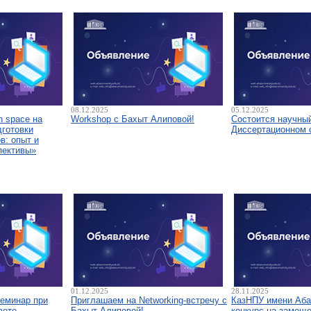
08.12.2025
05.12.2025
 space на
Workshop с Бахыт Алиповой!
Состоится научны
дготовки
Диссертационном 
в: опыт и
пективы»
01.12.2025
28.11.2025
семинар при
Приглашаем на Networking-встречу с
КазНПУ имени Аба
вете
Бахыт Алиповой!
конкурс на замещ