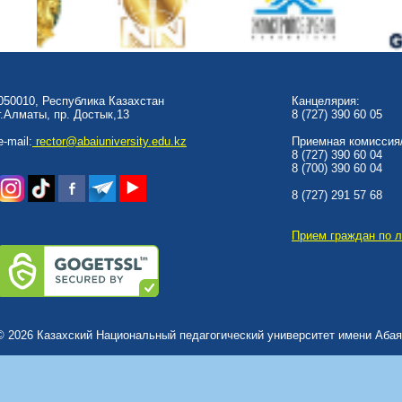
050010, Республика Казахстан
Канцелярия:
г.Алматы, пр. Достык,13
8 (727) 390 60 05
e-mail:
rector@abaiuniversity.edu.kz
Приемная комиссия/
8 (727) 390 60 04
8 (700) 390 60 04
8 (727) 291 57 68
Прием граждан по 
© 2026 Казахский Национальный педагогический университет имени Абая