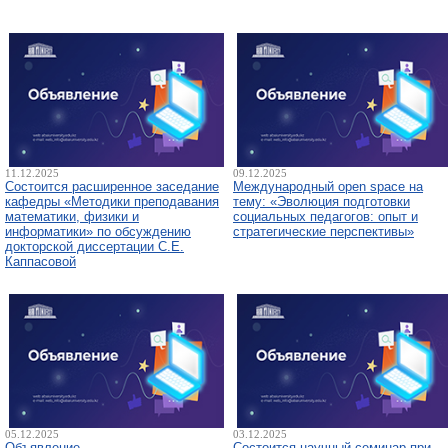
11.12.2025
09.12.2025
Состоится расширенное заседание
Международный open space на
кафедры «Методики преподавания
тему: «Эволюция подготовки
математики, физики и
социальных педагогов: опыт и
информатики» по обсуждению
стратегические перспективы»
докторской диссертации С.Е.
Каппасовой
05.12.2025
03.12.2025
Объявление
Состоится научный семинар при