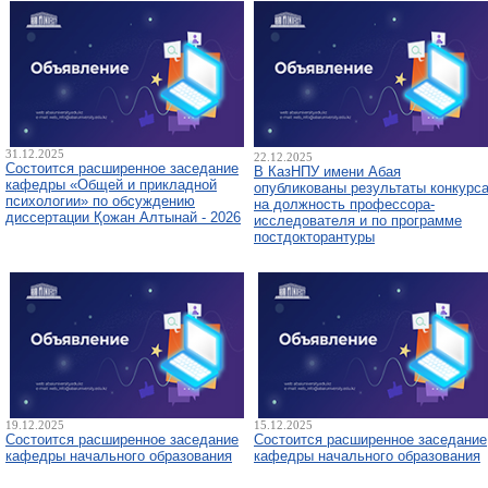
31.12.2025
22.12.2025
Состоится расширенное заседание
В КазНПУ имени Абая
кафедры «Общей и прикладной
опубликованы результаты конкурс
психологии» по обсуждению
на должность профессора-
диссертации Қожан Алтынай - 2026
исследователя и по программе
постдокторантуры
19.12.2025
15.12.2025
Состоится расширенное заседание
Состоится расширенное заседание
кафедры начального образования
кафедры начального образования