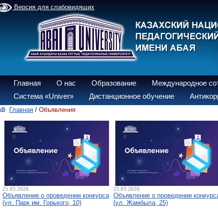
Версия для слабовидящих
Главная
О нас
Образование
Международное со
Система «Univer»
Дистанционное обучение
Антикор
Главная
/
Объявления
25.03.2026
25.03.2026
Объявление о проведении конкурса
Объявление о проведении конкурс
(ул. Парк им. Горького, 10)
(ул. Жамбыла, 25)