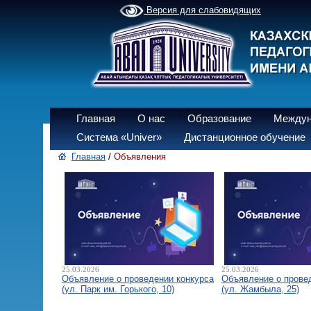
Версия для слабовидящих
Главная
О нас
Образование
Междун
Система «Univer»
Дистанционное обучение
Главная
/
Объявления
25.03.2026
25.03.2026
Объявление о проведении конкурса
Объявление о прове
(ул. Парк им. Горького, 10)
(ул. Жамбыла, 25)