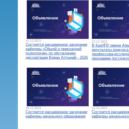
31.12.2025
22.12.2025
Состоится расширенное заседание
В КазНПУ имени Аба
кафедры «Общей и прикладной
результаты конкурса
психологии» по обсуждению
профессора-исследо
диссертации Қожан Алтынай - 2026
программе постдокт
19.12.2025
15.12.2025
Состоится расширенное заседание
Состоится расширен
кафедры начального образования
кафедры начального