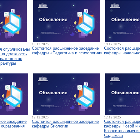
19.12.2025
19.12.2025
Состоится расширенное заседание
Состоится расшир
я опубликованы
кафедры «Педагогика и психология»
кафедры начально
 на должность
вателя и по
орантуры
12.12.2025
12.12.2025
ное заседание
Состоится расширенное заседание
Состоится расшир
 образования
кафедры Биологии
кафедры Новой и 
Казахстана имени 
Садыкова