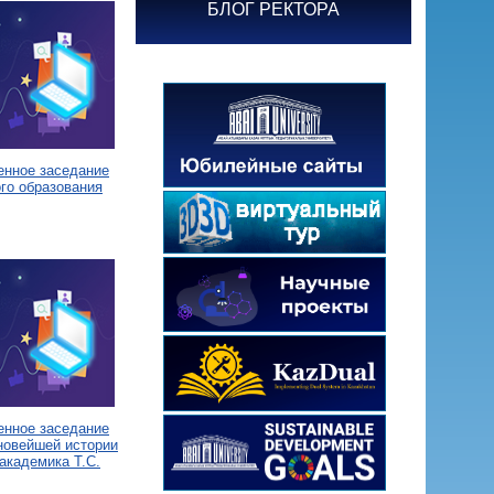
БЛОГ РЕКТОРА
енное заседание
го образования
енное заседание
новейшей истории
академика Т.С.