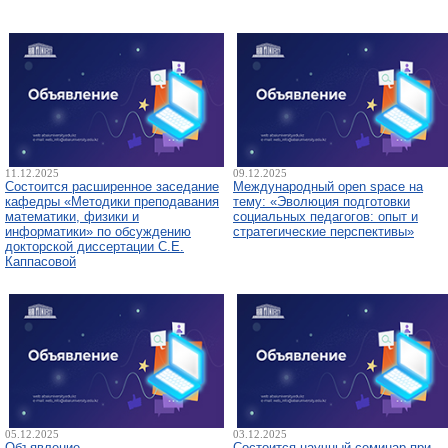
11.12.2025
09.12.2025
Состоится расширенное заседание
Международный open space на
кафедры «Методики преподавания
тему: «Эволюция подготовки
математики, физики и
социальных педагогов: опыт и
информатики» по обсуждению
стратегические перспективы»
докторской диссертации С.Е.
Каппасовой
05.12.2025
03.12.2025
Объявление
Состоится научный семинар при