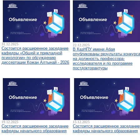
31.12.2025
22.12.2025
Состоится расширенное заседание
В КазНПУ имени Абая
кафедры «Общей и прикладной
опубликованы результаты конкурс
психологии» по обсуждению
на должность профессора-
диссертации Қожан Алтынай - 2026
исследователя и по программе
постдокторантуры
19.12.2025
15.12.2025
Состоится расширенное заседание
Состоится расширенное заседание
кафедры начального образования
кафедры начального образования