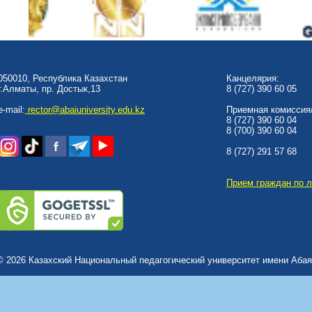
050010, Республика Казахстан
Канцелярия:
г.Алматы, пр. Достык,13
8 (727) 390 60 05
e-mail:
rector@abaiuniversity.edu.kz
Приемная комиссия/
8 (727) 390 60 04
8 (700) 390 60 04
8 (727) 291 57 68
Прием граждан по 
© 2026 Казахский Национальный педагогический университет имени Абая