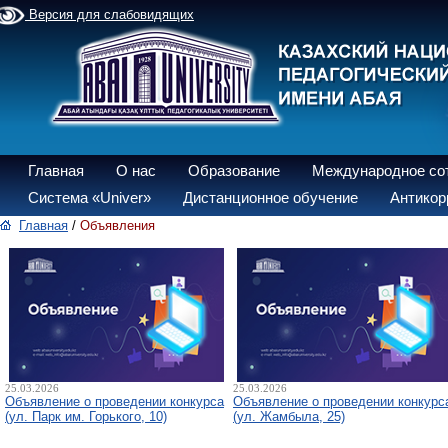
Версия для слабовидящих
Главная
О нас
Образование
Международное со
Система «Univer»
Дистанционное обучение
Антикор
Главная
/
Объявления
25.03.2026
25.03.2026
Объявление о проведении конкурса
Объявление о проведении конкурс
(ул. Парк им. Горького, 10)
(ул. Жамбыла, 25)