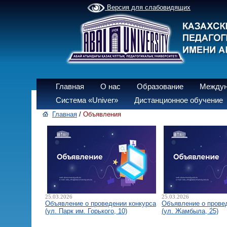
Версия для слабовидящих
Главная
О нас
Образование
Междун
Система «Univer»
Дистанционное обучение
Главная
/
Объявления
25.03.2026
25.03.2026
Объявление о проведении конкурса
Объявление о прове
(ул. Парк им. Горького, 10)
(ул. Жамбыла, 25)