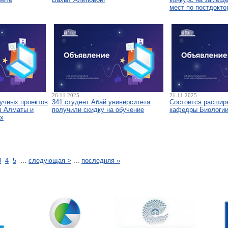
мест по постдокто
26.11.2025
21.11.2025
аучных проектов
341 студент Абай университета
Состоится расшир
в Алматы и
получили скидку на обучение
кафедры Биологи
х
3
4
5
...
следующая >
...
последняя »