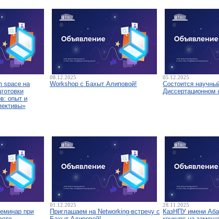
08.12.2025
05.12.2025
 space на
Workshop с Бахыт Алиповой!
Состоится научны
дготовки
Диссертационном 
в: опыт и
пективы»
01.12.2025
28.11.2025
семинар при
Приглашаем на Networking-встречу с
КазНПУ имени Аба
вете
Бахыт Алиповой!
конкурс на замещ