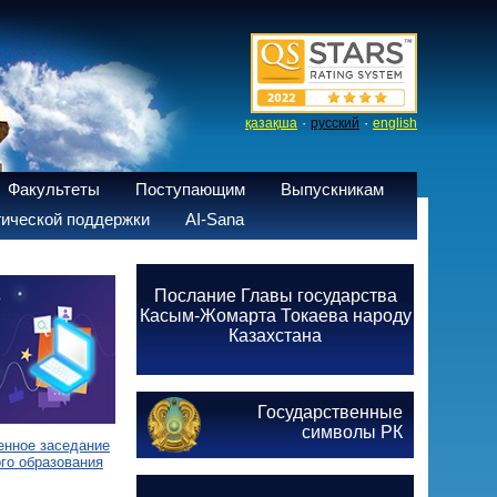
·
·
қазақша
русский
english
Факультеты
Поступающим
Выпускникам
ической поддержки
AI-Sana
Послание Главы государства
Касым-Жомарта Токаева народу
Казахстана
Государственные
символы РК
енное заседание
го образования