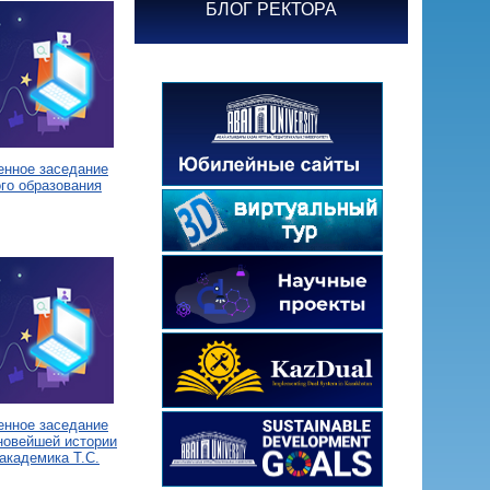
БЛОГ РЕКТОРА
енное заседание
го образования
енное заседание
новейшей истории
академика Т.С.