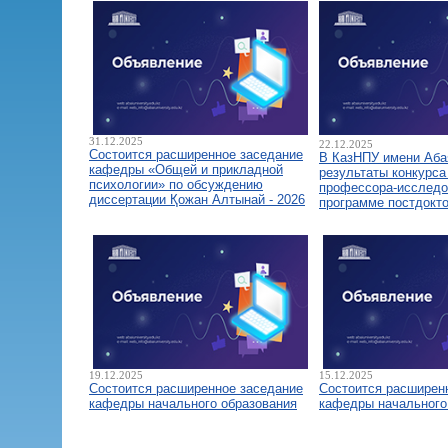
31.12.2025
22.12.2025
Состоится расширенное заседание
В КазНПУ имени Аба
кафедры «Общей и прикладной
результаты конкурса
психологии» по обсуждению
профессора-исследо
диссертации Қожан Алтынай - 2026
программе постдокт
19.12.2025
15.12.2025
Состоится расширенное заседание
Состоится расширен
кафедры начального образования
кафедры начального