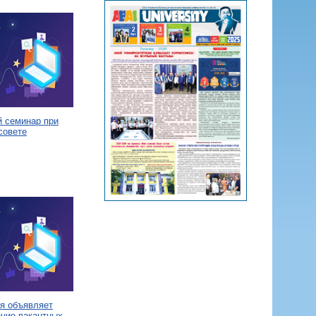
й семинар при
совете
я объявляет
ение вакантных