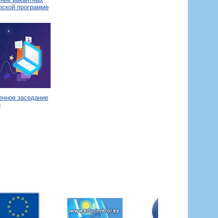
рской программе
енное заседание
и