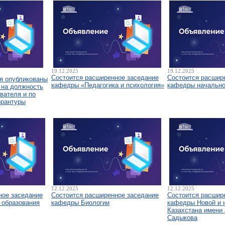
19.12.2025
19.12.2025
Состоится расширенное заседание
Состоится расшир
я опубликованы
кафедры «Педагогика и психология»
кафедры начально
 на должность
вателя и по
орантуры
12.12.2025
12.12.2025
ное заседание
Состоится расширенное заседание
Состоится расшир
 образования
кафедры Биологии
кафедры Новой и 
Казахстана имени 
Садыкова