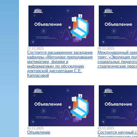
11.12.2025
09.12.2025
Состоится расширенное заседание
Международный open
кафедры «Методики преподавания
тему: «Эволюция по
математики, физики и
социальных педагого
информатики» по обсуждению
стратегические перс
докторской диссертации С.Е.
Каппасовой
05.12.2025
03.12.2025
Объявление
Состоится научный 
Диссертационном со