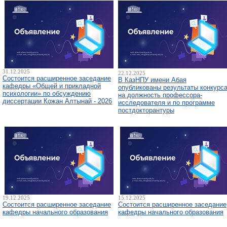
31.12.2025
22.12.2025
Состоится расширенное заседание
В КазНПУ имени Абая
кафедры «Общей и прикладной
опубликованы результаты конкурс
психологии» по обсуждению
на должность профессора-
диссертации Қожан Алтынай - 2026
исследователя и по программе
постдокторантуры
19.12.2025
15.12.2025
Состоится расширенное заседание
Состоится расширенное заседание
кафедры начального образования
кафедры начального образования