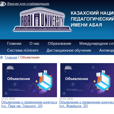
Версия для слабовидящих
Главная
О нас
Образование
Международное со
Система «Univer»
Дистанционное обучение
Антикор
Главная
/
Объявления
25.03.2026
25.03.2026
Объявление о проведении конкурса
Объявление о проведении конкурс
(ул. Парк им. Горького, 10)
(ул. Жамбыла, 25)