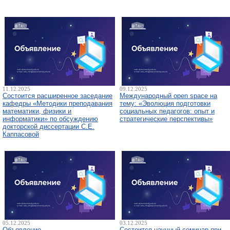
11.12.2025
09.12.2025
Состоится расширенное заседание
Международный open space на
кафедры «Методики преподавания
тему: «Эволюция подготовки
математики, физики и
социальных педагогов: опыт и
информатики» по обсуждению
стратегические перспективы»
докторской диссертации С.Е.
Каппасовой
05.12.2025
03.12.2025
Объявление
Состоится научный семинар при