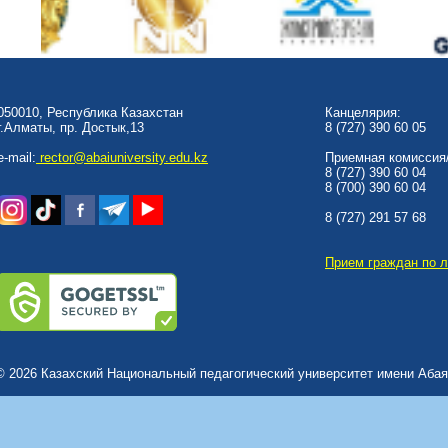
050010, Республика Казахстан
Канцелярия:
г.Алматы, пр. Достык,13
8 (727) 390 60 05
e-mail:
rector@abaiuniversity.edu.kz
Приемная комиссия/
8 (727) 390 60 04
8 (700) 390 60 04
8 (727) 291 57 68
Прием граждан по 
© 2026 Казахский Национальный педагогический университет имени Абая