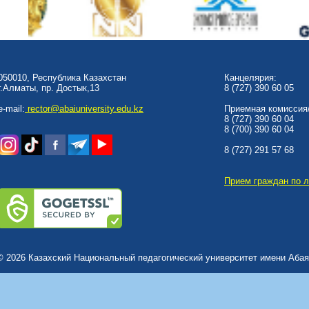
050010, Республика Казахстан
Канцелярия:
г.Алматы, пр. Достык,13
8 (727) 390 60 05
e-mail:
rector@abaiuniversity.edu.kz
Приемная комиссия/
8 (727) 390 60 04
8 (700) 390 60 04
8 (727) 291 57 68
Прием граждан по 
© 2026 Казахский Национальный педагогический университет имени Абая