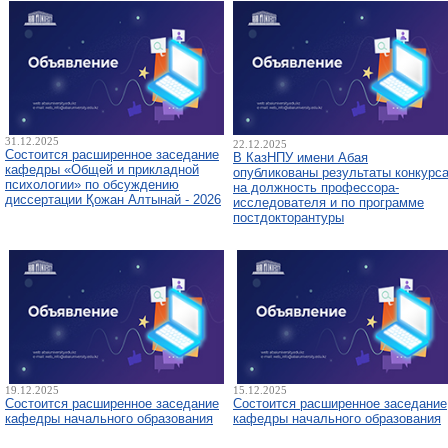
31.12.2025
22.12.2025
Состоится расширенное заседание
В КазНПУ имени Абая
кафедры «Общей и прикладной
опубликованы результаты конкурс
психологии» по обсуждению
на должность профессора-
диссертации Қожан Алтынай - 2026
исследователя и по программе
постдокторантуры
19.12.2025
15.12.2025
Состоится расширенное заседание
Состоится расширенное заседание
кафедры начального образования
кафедры начального образования