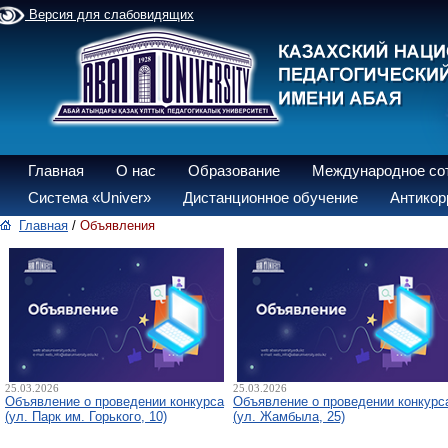
Версия для слабовидящих
Главная
О нас
Образование
Международное со
Система «Univer»
Дистанционное обучение
Антикор
Главная
/
Объявления
25.03.2026
25.03.2026
Объявление о проведении конкурса
Объявление о проведении конкурс
(ул. Парк им. Горького, 10)
(ул. Жамбыла, 25)