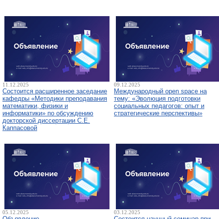
11.12.2025
09.12.2025
Состоится расширенное заседание
Международный open space на
кафедры «Методики преподавания
тему: «Эволюция подготовки
математики, физики и
социальных педагогов: опыт и
информатики» по обсуждению
стратегические перспективы»
докторской диссертации С.Е.
Каппасовой
05.12.2025
03.12.2025
Объявление
Состоится научный семинар при